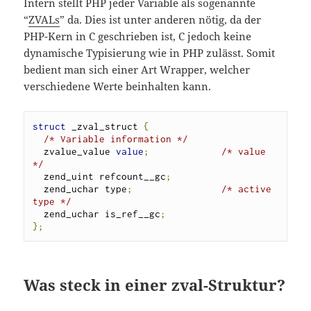
Intern stellt PHP jeder Variable als sogenannte
“
ZVALs
” da. Dies ist unter anderen nötig, da der
PHP-Kern in C geschrieben ist, C jedoch keine
dynamische Typisierung wie in PHP zulässt. Somit
bedient man sich einer Art Wrapper, welcher
verschiedene Werte beinhalten kann.
struct
 _zval_struct 
{
/* Variable information */
  zvalue_value 
value
;
/* value 
*/
  zend_uint refcount__gc
;
  zend_uchar type
;
/* active 
type */
  zend_uchar is_ref__gc
;
};
Was steck in einer zval-Struktur?