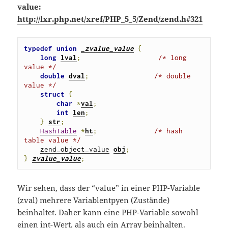
value:
http://lxr.php.net/xref/PHP_5_5/Zend/zend.h#321
typedef
union
_zvalue_value
{
long
lval
;
/* long 
value */
double
dval
;
/* double 
value */
struct
{
char
*
val
;
int
len
;
}
str
;
HashTable
*
ht
;
/* hash 
table value */
zend_object_value
obj
;
}
zvalue_value
;
Wir sehen, dass der “value” in einer PHP-Variable
(zval) mehrere Variablentpyen (Zustände)
beinhaltet. Daher kann eine PHP-Variable sowohl
einen int-Wert, als auch ein Array beinhalten.