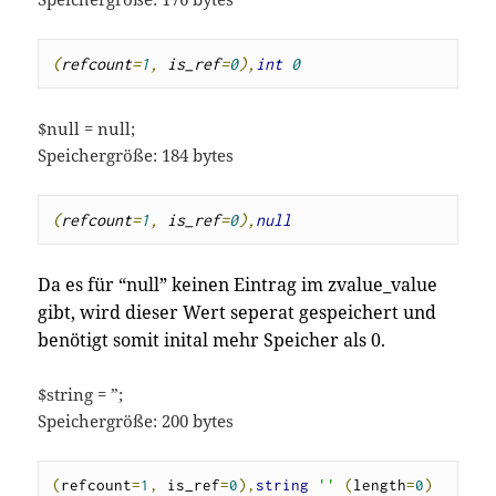
(
refcount
=
1
,
 is_ref
=
0
),
int
0
$null = null;
Speichergröße: 184 bytes
(
refcount
=
1
,
 is_ref
=
0
),
null
Da es für “null” keinen Eintrag im zvalue_value
gibt, wird dieser Wert seperat gespeichert und
benötigt somit inital mehr Speicher als 0.
$string = ”;
Speichergröße: 200 bytes
(
refcount
=
1
,
 is_ref
=
0
),
string
''
(
length
=
0
)