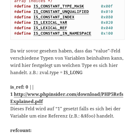
array indices */
#
define
IS_CONSTANT_TYPE_MASK
0x00f
#
define
IS_CONSTANT_UNQUALIFIED
0x010
#
define
IS_CONSTANT_INDEX
0x080
#
define
IS_LEXICAL_VAR
0x020
#
define
IS_LEXICAL_REF
0x040
#
define
IS_CONSTANT_IN_NAMESPACE
0x100
Da wir sovor gesehen haben, dass das “value”-Feld
verschiedene Typen von Variablen beinhalten kann,
wird hier festgelegt um welchen Type es sich hier
handelt. z.B.: zval.type =
IS_LONG
is_ref: 0 ||
1
http://www.phpinsider.com/download/PHP5Refs
Explained.pdf
Dieses Feld wird auf “1” gesetzt falls es sich bei der
Variable um eine Referenz (z.B.: &$foo) handelt.
refcount: