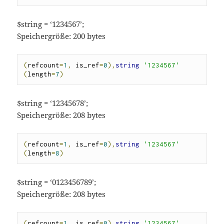
$string = ‘1234567’;
Speichergröße: 200 bytes
(
refcount
=
1
,
 is_ref
=
0
),
string
'1234567'
(
length
=
7
)
$string = ‘12345678’;
Speichergröße: 208 bytes
(
refcount
=
1
,
 is_ref
=
0
),
string
'1234567'
(
length
=
8
)
$string = ‘0123456789’;
Speichergröße: 208 bytes
(
refcount
=
1
,
 is_ref
=
0
),
string
'1234567'