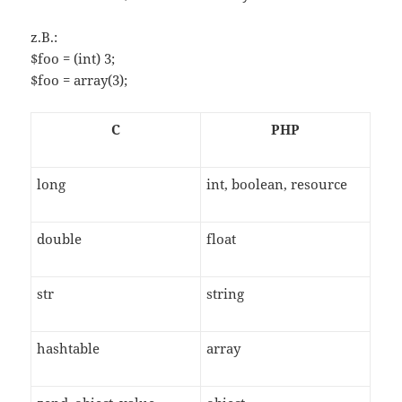
z.B.:
$foo = (int) 3;
$foo = array(3);
C
PHP
long
int, boolean, resource
double
float
str
string
hashtable
array