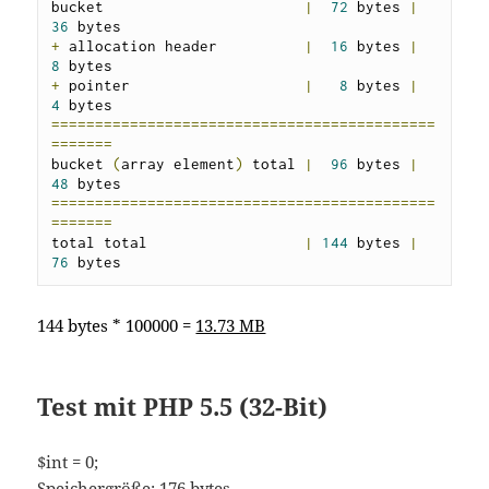
bucket                       
|
72
 bytes 
|
36
+
 allocation header          
|
16
 bytes 
|
8
+
 pointer                    
|
8
 bytes 
|
4
============================================
=======
bucket 
(
array element
)
 total 
|
96
 bytes 
|
48
============================================
=======
total total                  
|
144
 bytes 
|
76
 bytes
144 bytes * 100000
=
13.73 MB
Test mit PHP 5.5 (32-Bit)
$int = 0;
Speichergröße: 176 bytes