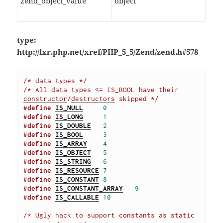
zend_object_value
object
type:
http://lxr.php.net/xref/PHP_5_5/Zend/zend.h#578
/* data types */
/* All data types <= IS_BOOL have their 
constructor
/
destructors
 skipped */
#
define
IS_NULL
0
#
define
IS_LONG
1
#
define
IS_DOUBLE
2
#
define
IS_BOOL
3
#
define
IS_ARRAY
4
#
define
IS_OBJECT
5
#
define
IS_STRING
6
#
define
IS_RESOURCE
7
#
define
IS_CONSTANT
8
#
define
IS_CONSTANT_ARRAY
9
#
define
IS_CALLABLE
10
/* Ugly hack to support constants as static 