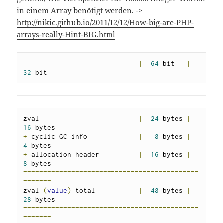
in einem Array benötigt werden. ->
http://nikic.github.io/2011/12/12/How-big-are-PHP-
arrays-really-Hint-BIG.html
|
64
 bit   
|
32
 bit
zval                         
|
24
 bytes 
|
16
+
 cyclic GC info             
|
8
 bytes 
|
4
+
 allocation header          
|
16
 bytes 
|
8
============================================
=======
zval 
(
value
)
 total           
|
48
 bytes 
|
28
============================================
=======