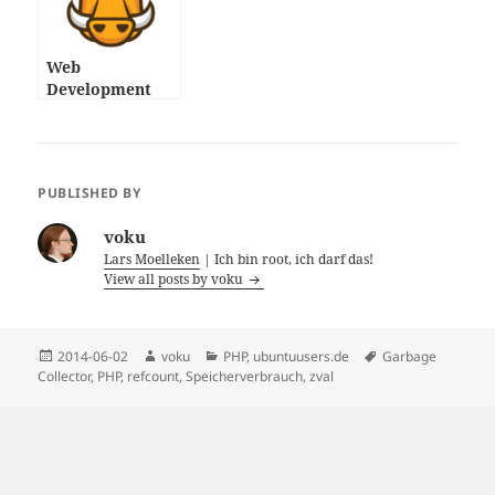
Web
Development
mit Linux
(Video)
PUBLISHED BY
voku
Lars Moelleken
| Ich bin root, ich darf das!
View all posts by voku
Posted
Author
Categories
Tags
2014-06-02
voku
PHP
,
ubuntuusers.de
Garbage
on
Collector
,
PHP
,
refcount
,
Speicherverbrauch
,
zval