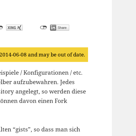
 2014-06-08 and may be out of date.
spiele / Konfigurationen / etc.
selber aufzubewahren. Jedes
sitory angelegt, so werden diese
können davon einen Fork
llten “gists”, so dass man sich