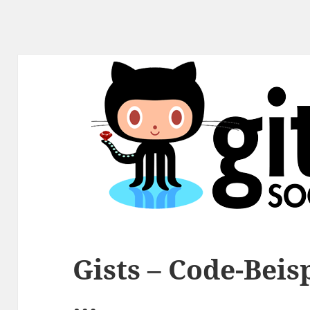
Gists – Code-Bei
…