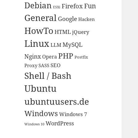
Debian
Fun
Firefox
ESXi
General
Google
Hacken
HowTo
HTML
jQuery
Linux
MySQL
LLM
PHP
Nginx
Opera
Postfix
SEO
Proxy
SASS
Shell / Bash
Ubuntu
ubuntuusers.de
Windows
Windows 7
WordPress
Windows 10