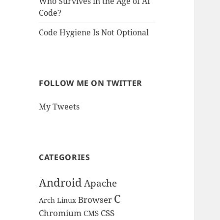
Who Survives in the Age of AI
Code?
Code Hygiene Is Not Optional
FOLLOW ME ON TWITTER
My Tweets
CATEGORIES
Android
Apache
C
Browser
Arch Linux
Chromium
CSS
CMS