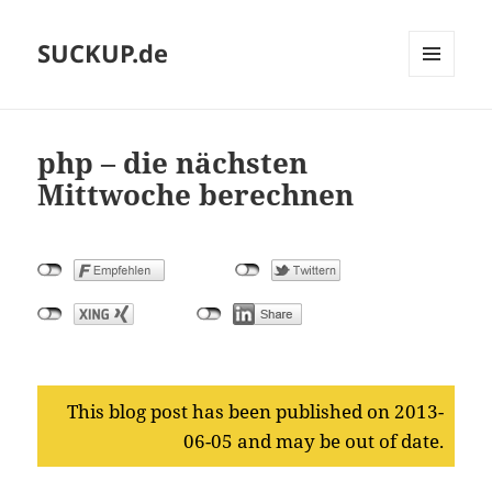
SUCKUP.de
MENU
AND
WIDGETS
php – die nächsten
Mittwoche berechnen
This blog post has been published on 2013-
06-05 and may be out of date.