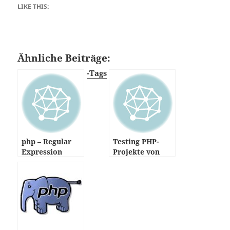
LIKE THIS:
Ähnliche Beiträge:
-Tags
php – Regular
Testing PHP-
Expression
Projekte von
Schnipsel –
github via Travis
Links aus
CI