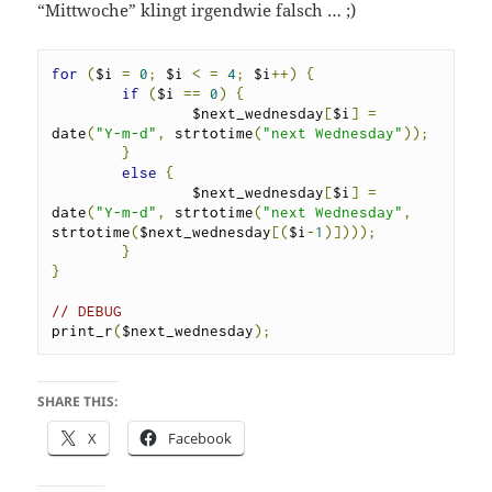
“Mittwoche” klingt irgendwie falsch … ;)
for
(
$i 
=
0
;
 $i 
<
=
4
;
 $i
++)
{
if
(
$i 
==
0
)
{
		$next_wednesday
[
$i
]
=
date
(
"Y-m-d"
,
 strtotime
(
"next Wednesday"
));
}
else
{
		$next_wednesday
[
$i
]
=
date
(
"Y-m-d"
,
 strtotime
(
"next Wednesday"
,
strtotime
(
$next_wednesday
[(
$i
-
1
)])));
}
}
// DEBUG
print_r
(
$next_wednesday
);
SHARE THIS:
X
Facebook