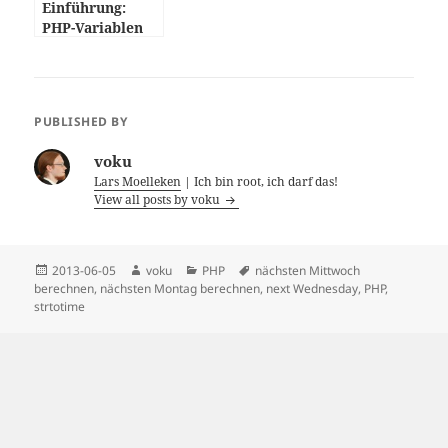
Einführung:
PHP-Variablen
und der Garbage
Collector
PUBLISHED BY
voku
Lars Moelleken
| Ich bin root, ich darf das!
View all posts by voku
Posted
Author
Categories
Tags
2013-06-05
voku
PHP
nächsten Mittwoch
on
berechnen
,
nächsten Montag berechnen
,
next Wednesday
,
PHP
,
strtotime