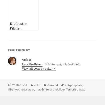
Die besten
Filme…
PUBLISHED BY
voku
Lars Moelleken
| Ich bin root, ich darf das!
View all posts by voku
Posted
Author
Categories
Tags
2010-01-31
voku
General
aptgetupdate
,
on
Überwachungsstaat
,
mac-hintergrundbilder
,
Terrorist
,
www