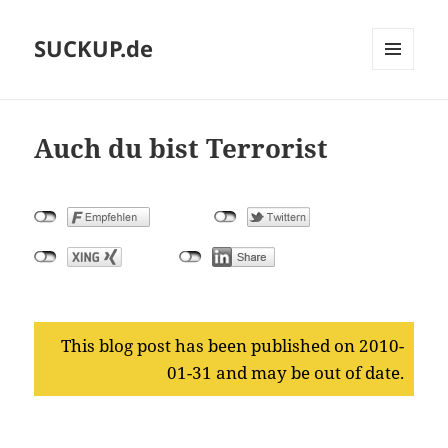
SUCKUP.de
MENU
AND
WIDGETS
Auch du bist Terrorist
This blog post has been published on 2010-
01-31 and may be out of date.