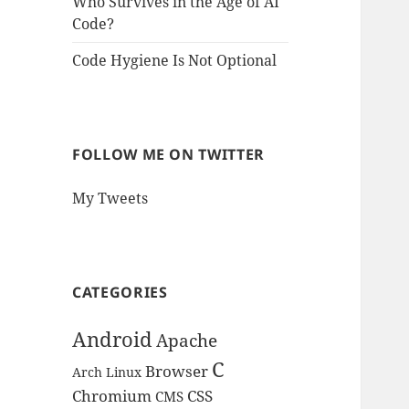
Who Survives in the Age of AI
Code?
Code Hygiene Is Not Optional
FOLLOW ME ON TWITTER
My Tweets
CATEGORIES
Android
Apache
C
Browser
Arch Linux
Chromium
CSS
CMS