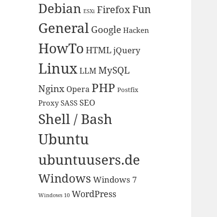
Debian
Fun
Firefox
ESXi
General
Google
Hacken
HowTo
HTML
jQuery
Linux
MySQL
LLM
PHP
Nginx
Opera
Postfix
SEO
Proxy
SASS
Shell / Bash
Ubuntu
ubuntuusers.de
Windows
Windows 7
WordPress
Windows 10