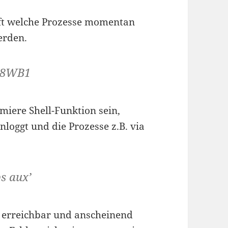
üft welche Prozesse momentan
erden.
678WB1
miere Shell-Funktion sein,
loggt und die Prozesse z.B. via
s aux’
r erreichbar und anscheinend