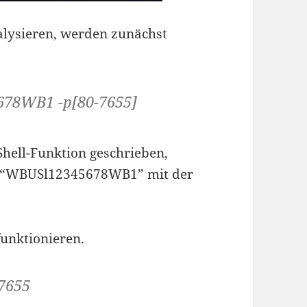
lysieren, werden zunächst
5678WB1 -p[80-7655]
 Shell-Funktion geschrieben,
er “WBUSl12345678WB1” mit der
funktionieren.
7655