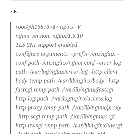
z.B.:
root@h1687374> nginx -V
nginx version: nginx/1.5.10
TLS SNI support enabled
configure arguments: –prefix=/etc/nginx –
conf-path=/etc/nginx/nginx.conf –error-log-
path=/var/log/nginx/error.log –http-client-
body-temp-path=/var/lib/nginx/body –http-
fastcgi-temp-path=/var/lib/nginx/fastcgi –
http-log-path=/var/log/nginx/access.log –
http-proxy-temp-path=/var/lib/nginx/proxy
–http-scgi-temp-path=/var/lib/nginx/scgi –
http-uwsgi-temp-path=/var/lib/nginx/uwsgi