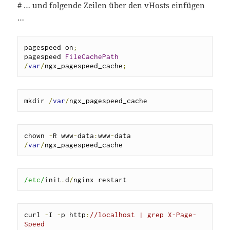
# … und folgende Zeilen über den vHosts einfügen
…
pagespeed on
;
pagespeed 
FileCachePath
/
var
/
ngx_pagespeed_cache
;
mkdir 
/
var
/
ngx_pagespeed_cache
chown 
-
R www
-
data
:
www
-
data 
/
var
/
ngx_pagespeed_cache
/etc/
init
.
d
/
nginx restart
curl 
-
I 
-
p http
:
//localhost | grep X-Page-
Speed