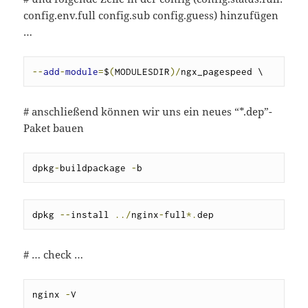
config.env.full config.sub config.guess) hinzufügen
…
--
add
-
module
=
$
(
MODULESDIR
)/
ngx_pagespeed \
# anschließend können wir uns ein neues “*.dep”-
Paket bauen
dpkg
-
buildpackage 
-
b
dpkg 
--
install 
../
nginx
-
full
*.
dep
# … check …
nginx 
-
V