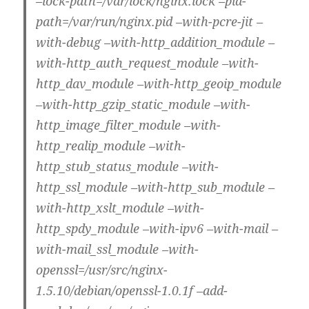
–lock-path=/var/lock/nginx.lock –pid-
path=/var/run/nginx.pid –with-pcre-jit –
with-debug –with-http_addition_module –
with-http_auth_request_module –with-
http_dav_module –with-http_geoip_module
–with-http_gzip_static_module –with-
http_image_filter_module –with-
http_realip_module –with-
http_stub_status_module –with-
http_ssl_module –with-http_sub_module –
with-http_xslt_module –with-
http_spdy_module –with-ipv6 –with-mail –
with-mail_ssl_module –with-
openssl=/usr/src/nginx-
1.5.10/debian/openssl-1.0.1f –add-