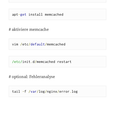
apt
-
get
 install memcached
# aktiviere memcache
vim 
/
etc
/
default
/
memcached
/etc/
init
.
d
/
memcached restart
# optional: Fehleranalyse
tail 
-
f 
/
var
/
log
/
nginx
/
error
.
log  