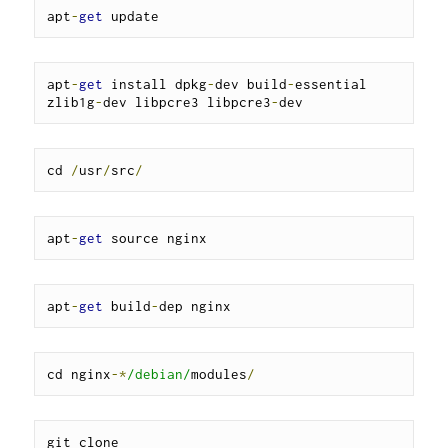
apt
-
get
 update
apt
-
get
 install dpkg
-
dev build
-
essential 
zlib1g
-
dev libpcre3 libpcre3
-
dev
cd 
/
usr
/
src
/
apt
-
get
 source nginx
apt
-
get
 build
-
dep nginx
cd nginx
-*
/debian/
modules
/
git clone 