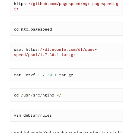
https
:
//github.com/pagespeed/ngx_pagespeed.g
it
cd ngx_pagespeed
wget https
:
//dl.google.com/dl/page-
speed/psol/1.7.30.1.tar.gz
tar 
-
xzvf 
1.7
.
30.1
.
tar
.
gz
cd 
/
usr
/
src
/
nginx
-*/
vim debian
/
rules
# und folgende Zeile in der config (config.status.full: