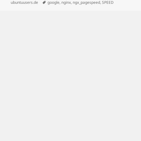
on
Tags
ubuntuusers.de
google
,
nginx
,
ngx_pagespeed
,
SPEED