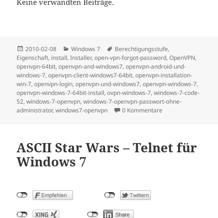
Keine verwandten Beiträge.
Posted
Categories
Tags
2010-02-08
Windows 7
Berechtigungsstufe
,
on
Eigenschaft
,
install
,
Installer
,
open-vpn-forgot-password
,
OpenVPN
,
openvpn-64bit
,
openvpn-and-windows7
,
openvpn-android-und-
windows-7
,
openvpn-client-windows7-64bit
,
openvpn-installation-
win-7
,
openvpn-login
,
openvpn-und-windows7
,
openvpn-windows-7
,
openvpn-windows-7-64bit-install
,
ovpn-windows-7
,
windows-7-code-
52
,
windows-7-openvpn
,
windows-7-openvpn-passwort-ohne-
administrator
,
windows7-openvpn
0 Kommentare
ASCII Star Wars – Telnet für
Windows 7