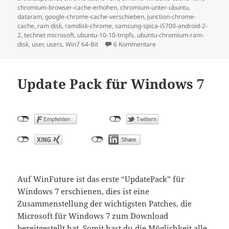
chromium-browser-cache-erhohen
,
chromium-unter-ubuntu
,
dataram
,
google-chrome-cache-verschieben
,
junction-chrome-
cache
,
ram disk
,
ramdisk-chrome
,
samsung-spica-i5700-android-2-
2
,
technet microsoft
,
ubuntu-10-10-tmpfs
,
ubuntu-chromium-ram-
disk
,
user
,
users
,
Win7 64-Bit
6 Kommentare
Update Pack für Windows 7
Auf WinFuture ist das erste “UpdatePack” für
Windows 7 erschienen, dies ist eine
Zusammenstellung der wichtigsten Patches, die
Microsoft für Windows 7 zum Download
bereitgestellt hat. Somit hast du die Möglichkeit alle