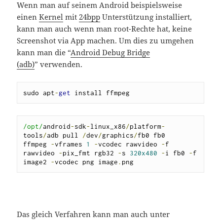
Wenn man auf seinem Android beispielsweise
einen
Kernel
mit
24bpp
Unterstützung installiert,
kann man auch wenn man root-Rechte hat, keine
Screenshot via App machen. Um dies zu umgehen
kann man die “
Android Debug Bridge
(adb)
” verwenden.
sudo apt
-
get
 install ffmpeg
/opt/
android
-
sdk
-
linux_x86
/
platform
-
tools
/
adb pull 
/
dev
/
graphics
/
fb0 fb0

ffmpeg 
-
vframes 
1
-
vcodec rawvideo 
-
f 
rawvideo 
-
pix_fmt rgb32 
-
s 
320x480
-
i fb0 
-
f 
image2 
-
vcodec png image
.
png
Das gleich Verfahren kann man auch unter