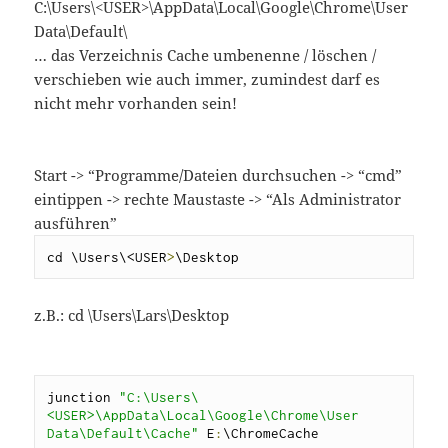
C:\Users\<USER>\AppData\Local\Google\Chrome\User
Data\Default\
… das Verzeichnis Cache umbenenne / löschen /
verschieben wie auch immer, zumindest darf es
nicht mehr vorhanden sein!
Start -> “Programme/Dateien durchsuchen -> “cmd”
eintippen -> rechte Maustaste -> “Als Administrator
ausführen”
cd \Users\<USER
>
\Desktop
z.B.: cd \Users\Lars\Desktop
junction 
"C:\Users\
<USER>\AppData\Local\Google\Chrome\User 
Data\Default\Cache"
 E
:
\ChromeCache