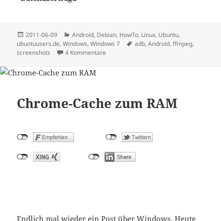
ng per HTTP
Posted
Categories
2011-06-09
Android
,
Debian
,
HowTo
,
Linux
,
Ubuntu
,
on
Tags
ubuntuusers.de
,
Windows
,
Windows 7
adb
,
Android
,
ffmpeg
,
screenshots
4 Kommentare
Chrome-Cache zum RAM
Endlich mal wieder ein Post über Windows. Heute