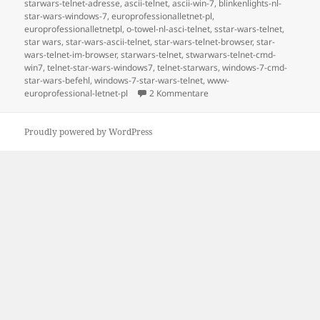
on
starwars-telnet-adresse
,
ascii-telnet
,
ascii-win-7
,
blinkenlights-nl-
star-wars-windows-7
,
europrofessionalletnet-pl
,
europrofessionalletnetpl
,
o-towel-nl-asci-telnet
,
sstar-wars-telnet
,
star wars
,
star-wars-ascii-telnet
,
star-wars-telnet-browser
,
star-
wars-telnet-im-browser
,
starwars-telnet
,
stwarwars-telnet-cmd-
win7
,
telnet-star-wars-windows7
,
telnet-starwars
,
windows-7-cmd-
star-wars-befehl
,
windows-7-star-wars-telnet
,
www-
europrofessional-letnet-pl
2 Kommentare
Proudly powered by WordPress