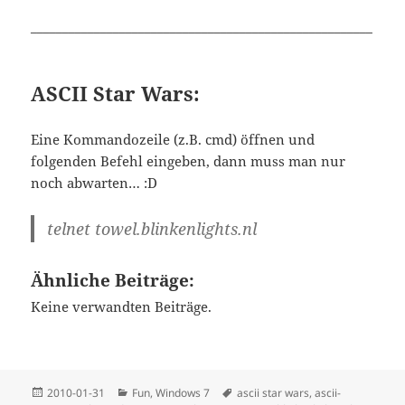
______________________________________________________
ASCII Star Wars:
Eine Kommandozeile (z.B. cmd) öffnen und
folgenden Befehl eingeben, dann muss man nur
noch abwarten… :D
telnet towel.blinkenlights.nl
Ähnliche Beiträge:
Keine verwandten Beiträge.
Posted
Categories
Tags
2010-01-31
Fun
,
Windows 7
ascii star wars
,
ascii-