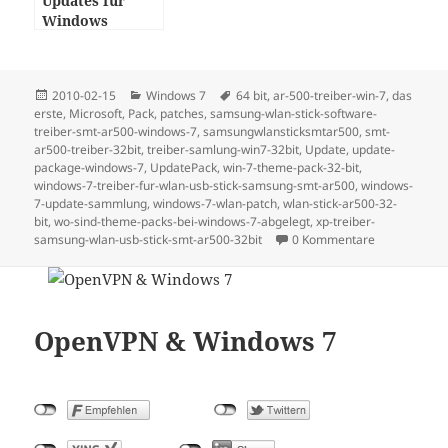
Updates für
Windows
Posted
Categories
Tags
2010-02-15
Windows 7
64 bit
,
ar-500-treiber-win-7
,
das
on
erste
,
Microsoft
,
Pack
,
patches
,
samsung-wlan-stick-software-
treiber-smt-ar500-windows-7
,
samsungwlansticksmtar500
,
smt-
ar500-treiber-32bit
,
treiber-samlung-win7-32bit
,
Update
,
update-
package-windows-7
,
UpdatePack
,
win-7-theme-pack-32-bit
,
windows-7-treiber-fur-wlan-usb-stick-samsung-smt-ar500
,
windows-
7-update-sammlung
,
windows-7-wlan-patch
,
wlan-stick-ar500-32-
bit
,
wo-sind-theme-packs-bei-windows-7-abgelegt
,
xp-treiber-
samsung-wlan-usb-stick-smt-ar500-32bit
0 Kommentare
OpenVPN & Windows 7