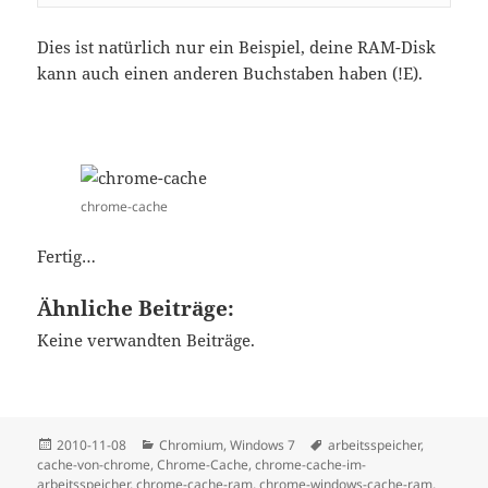
Dies ist natürlich nur ein Beispiel, deine RAM-Disk
kann auch einen anderen Buchstaben haben (!E).
chrome-cache
Fertig…
Ähnliche Beiträge:
Keine verwandten Beiträge.
Posted
Categories
Tags
2010-11-08
Chromium
,
Windows 7
arbeitsspeicher
,
on
cache-von-chrome
,
Chrome-Cache
,
chrome-cache-im-
arbeitsspeicher
,
chrome-cache-ram
,
chrome-windows-cache-ram
,