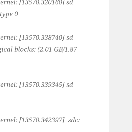
ernel: [13570.320160] sd
 type 0
ernel: [13570.338740] sd
gical blocks: (2.01 GB/1.87
ernel: [13570.339345] sd
ernel: [13570.342397] sdc: