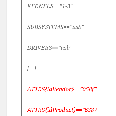
KERNELS==”1-3″
SUBSYSTEMS==”usb”
DRIVERS==”usb”
[…]
ATTRS{idVendor}==”058f”
ATTRS{idProduct}==”6387″