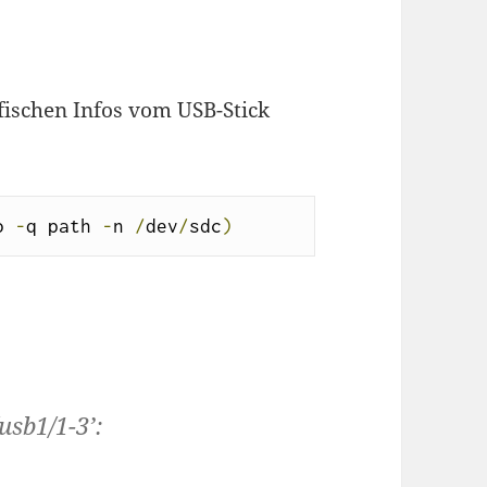
fischen Infos vom USB-Stick
o 
-
q path 
-
n 
/
dev
/
sdc
)
usb1/1-3’: