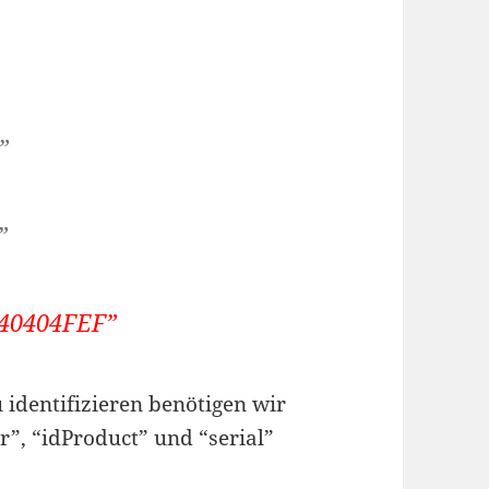
”
”
40404FEF”
 identifizieren benötigen wir
”, “idProduct” und “serial”