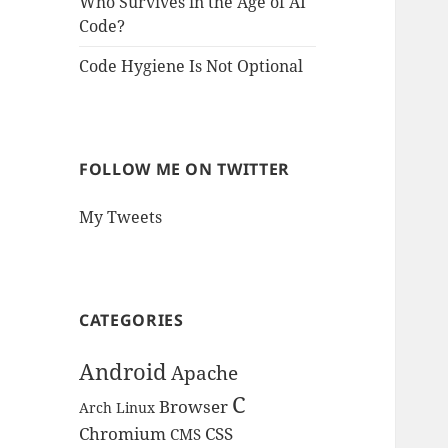
Who Survives in the Age of AI
Code?
Code Hygiene Is Not Optional
FOLLOW ME ON TWITTER
My Tweets
CATEGORIES
Android
Apache
C
Browser
Arch Linux
Chromium
CSS
CMS