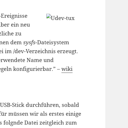
Ereignisse
über ein neu
liche zu
onen dem
sysfs
-Dateisystem
 im /dev-Verzeichnis erzeugt.
i verwendete Name und
egeln konfigurierbar.” –
wiki
USB-Stick durchführen, sobald
ür müssen wir als erstes einige
 folgnde Datei zeitgleich zum