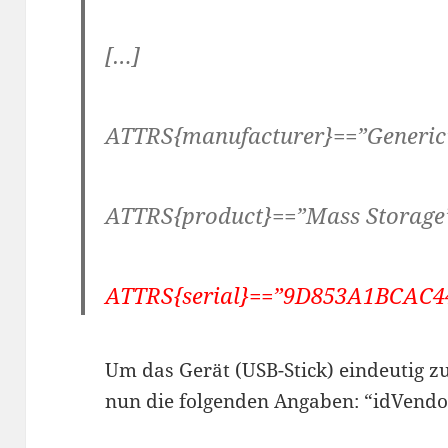
[…]
ATTRS{manufacturer}==”Generic
ATTRS{product}==”Mass Storage
ATTRS{serial}==”9D853A1BCAC4
Um das Gerät (USB-Stick) eindeutig zu
nun die folgenden Angaben: “idVendor