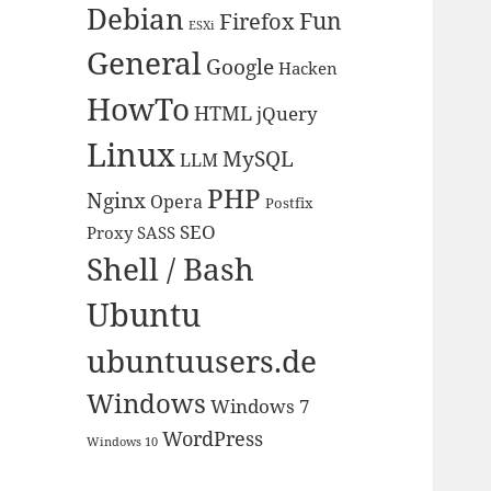
Debian
Fun
Firefox
ESXi
General
Google
Hacken
HowTo
HTML
jQuery
Linux
MySQL
LLM
PHP
Nginx
Opera
Postfix
SEO
Proxy
SASS
Shell / Bash
Ubuntu
ubuntuusers.de
Windows
Windows 7
WordPress
Windows 10