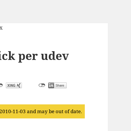
ick per udev
 2010-11-03 and may be out of date.