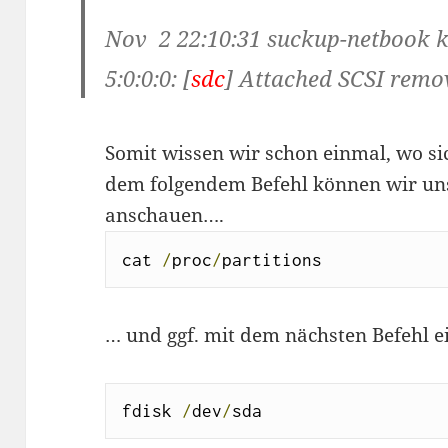
Nov 2 22:10:31 suckup-netbook k
5:0:0:0: [
sdc
] Attached SCSI remo
Somit wissen wir schon einmal, wo si
dem folgendem Befehl können wir uns
anschauen….
cat ﻿
/
proc
/
partitions
… und ggf. mit dem nächsten Befehl ei
fdisk 
/
dev
/
sda