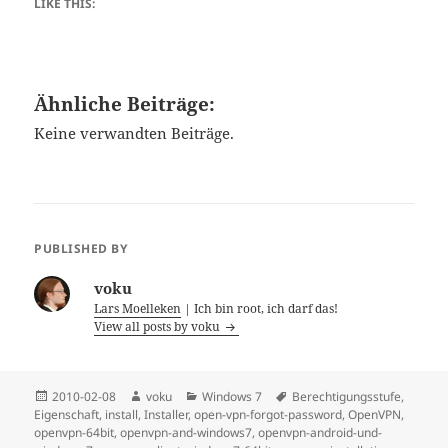
LIKE THIS:
Ähnliche Beiträge:
Keine verwandten Beiträge.
PUBLISHED BY
voku
Lars Moelleken
| Ich bin root, ich darf das!
View all posts by voku
Posted
Author
Categories
Tags
2010-02-08
voku
Windows 7
Berechtigungsstufe
,
on
Eigenschaft
,
install
,
Installer
,
open-vpn-forgot-password
,
OpenVPN
,
openvpn-64bit
,
openvpn-and-windows7
,
openvpn-android-und-