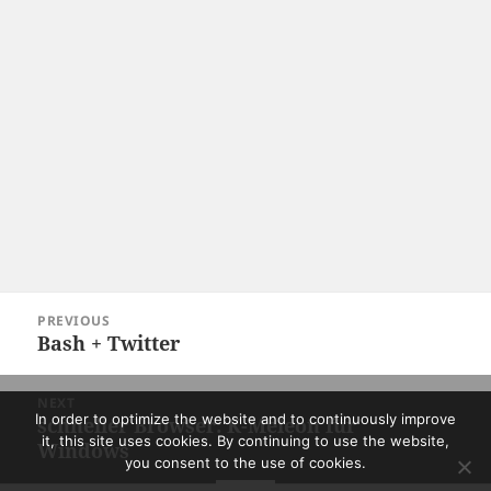
Post
PREVIOUS
navigation
Bash + Twitter
Previous
post:
NEXT
In order to optimize the website and to continuously improve
schneller Browser: K-Meleon für
Next
it, this site uses cookies. By continuing to use the website,
Windows
post:
you consent to the use of cookies.