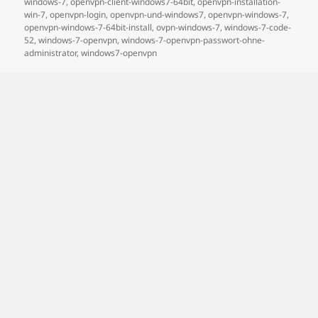
windows-7
,
openvpn-client-windows7-64bit
,
openvpn-installation-
win-7
,
openvpn-login
,
openvpn-und-windows7
,
openvpn-windows-7
,
openvpn-windows-7-64bit-install
,
ovpn-windows-7
,
windows-7-code-
52
,
windows-7-openvpn
,
windows-7-openvpn-passwort-ohne-
administrator
,
windows7-openvpn