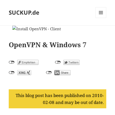
SUCKUP.de
MENU
AND
WIDGETS
OpenVPN & Windows 7
This blog post has been published on 2010-
02-08 and may be out of date.