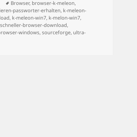
Tags
s
Browser
,
browser-k-meleon
,
lieren-passworter-erhalten
,
k-meleon-
load
,
k-meleon-win7
,
k-melon-win7
,
,
schneller-browser-download
,
-browser-windows
,
sourceforge
,
ultra-