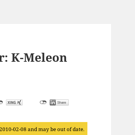
r: K-Meleon
 2010-02-08 and may be out of date.