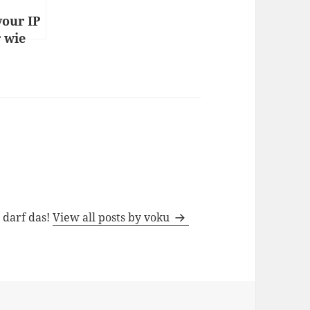
your IP
r wie
ioniert
h darf das!
View all posts by voku