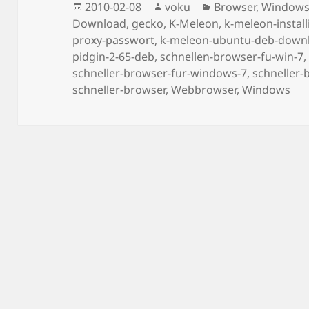
Posted
Author
Categories
2010-02-08
voku
Browser
,
Window
on
Download
,
gecko
,
K-Meleon
,
k-meleon-instal
proxy-passwort
,
k-meleon-ubuntu-deb-down
pidgin-2-65-deb
,
schnellen-browser-fu-win-7
schneller-browser-fur-windows-7
,
schneller
schneller-browser
,
Webbrowser
,
Windows