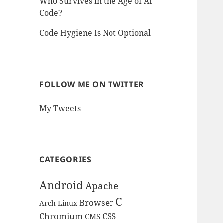
Who Survives in the Age of AI
Code?
Code Hygiene Is Not Optional
FOLLOW ME ON TWITTER
My Tweets
CATEGORIES
Android
Apache
C
Browser
Arch Linux
Chromium
CSS
CMS