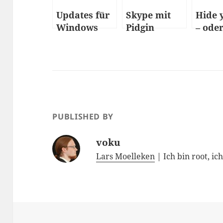
Updates für
Skype mit
Hide 
Windows
Pidgin
– ode
Tor
funkt
PUBLISHED BY
voku
Lars Moelleken
| Ich bin root, ic