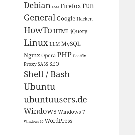
Debian
Fun
Firefox
ESXi
General
Google
Hacken
HowTo
HTML
jQuery
Linux
MySQL
LLM
PHP
Nginx
Opera
Postfix
SEO
Proxy
SASS
Shell / Bash
Ubuntu
ubuntuusers.de
Windows
Windows 7
WordPress
Windows 10