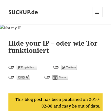
SUCKUP.de
MENU
AND
WIDGETS
Hide your IP – oder wie Tor
funktioniert
This blog post has been published on 2010-
02-08 and may be out of date.