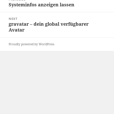
navigation
Systeminfos anzeigen lassen
Previous
post:
NEXT
gravatar – dein global verfügbarer
Next
Avatar
post:
Proudly powered by WordPress