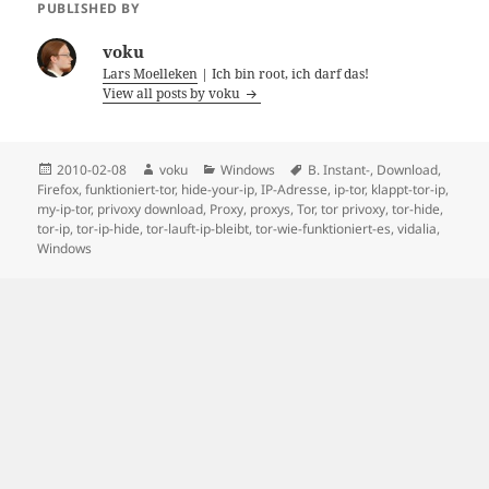
PUBLISHED BY
voku
Lars Moelleken
| Ich bin root, ich darf das!
View all posts by voku
Posted
Author
Categories
Tags
2010-02-08
voku
Windows
B. Instant-
,
Download
,
on
Firefox
,
funktioniert-tor
,
hide-your-ip
,
IP-Adresse
,
ip-tor
,
klappt-tor-ip
,
my-ip-tor
,
privoxy download
,
Proxy
,
proxys
,
Tor
,
tor privoxy
,
tor-hide
,
tor-ip
,
tor-ip-hide
,
tor-lauft-ip-bleibt
,
tor-wie-funktioniert-es
,
vidalia
,
Windows