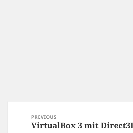
Post
navigation
PREVIOUS
VirtualBox 3 mit Direct3
Previous