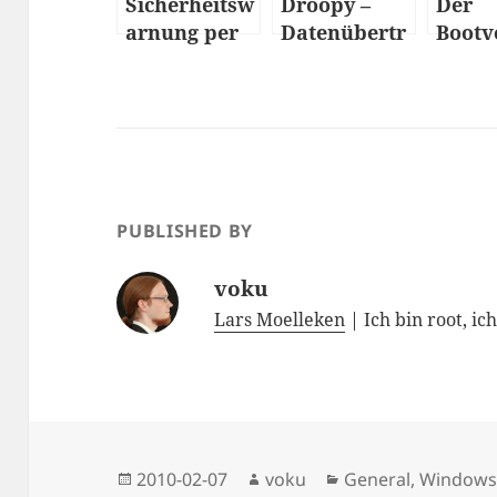
Sicherheitsw
Droopy –
Der
arnung per
Datenübertr
Bootv
Mail
agung per
– Wie 
HTTP
ein P
hoch
PUBLISHED BY
voku
Lars Moelleken
| Ich bin root, ic
Posted
Author
Categories
2010-02-07
voku
General
,
Window