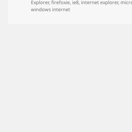
on
Explorer
,
firefoxie
,
ie8
,
internet explorer
,
micr
windows internet