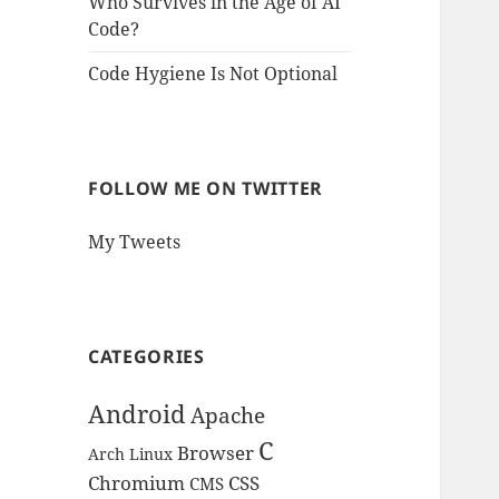
Who Survives in the Age of AI
Code?
Code Hygiene Is Not Optional
FOLLOW ME ON TWITTER
My Tweets
CATEGORIES
Android
Apache
C
Browser
Arch Linux
Chromium
CSS
CMS