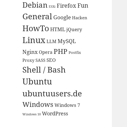
Debian
Fun
Firefox
ESXi
General
Google
Hacken
HowTo
HTML
jQuery
Linux
MySQL
LLM
PHP
Nginx
Opera
Postfix
SEO
Proxy
SASS
Shell / Bash
Ubuntu
ubuntuusers.de
Windows
Windows 7
WordPress
Windows 10