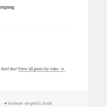
organg
fährt
C
…
h darf das!
View all posts by voku
Tags
s
browser vergleich
,
Ende
,