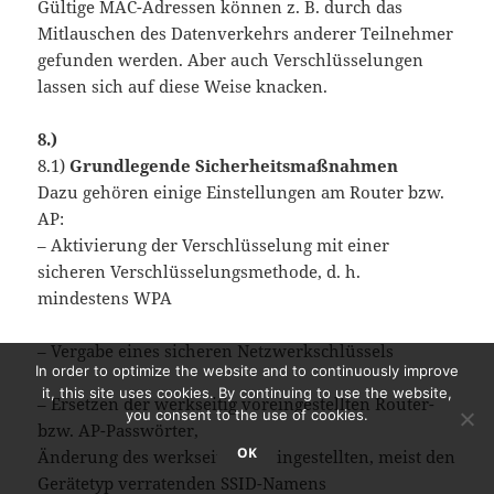
Gültige MAC-Adressen können z. B. durch das
Mitlauschen des Datenverkehrs anderer Teilnehmer
gefunden werden. Aber auch Verschlüsselungen
lassen sich auf diese Weise knacken.
8.)
8.1)
Grundlegende Sicherheitsmaßnahmen
Dazu gehören einige Einstellungen am Router bzw.
AP:
– Aktivierung der Verschlüsselung mit einer
sicheren Verschlüsselungsmethode, d. h.
mindestens WPA
– Vergabe eines sicheren Netzwerkschlüssels
In order to optimize the website and to continuously improve
it, this site uses cookies. By continuing to use the website,
– Ersetzen der werkseitig voreingestellten Router-
you consent to the use of cookies.
bzw. AP-Passwörter,
OK
Änderung des werkseitig voreingestellten, meist den
Gerätetyp verratenden SSID-Namens