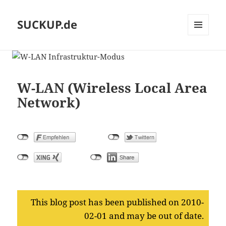
SUCKUP.de
MENU
AND
WIDGETS
W-LAN (Wireless Local Area
Network)
This blog post has been published on 2010-
02-01 and may be out of date.