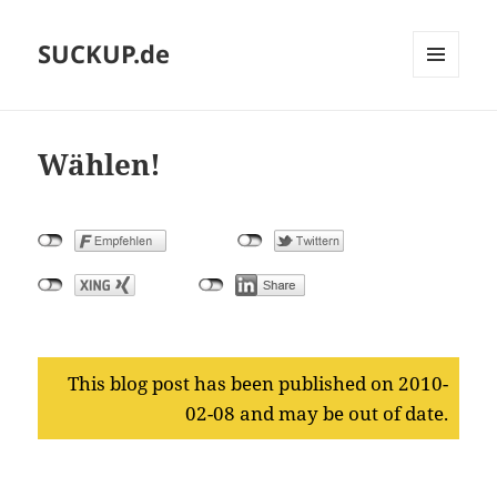
SUCKUP.de
MENU
AND
WIDGETS
Wählen!
This blog post has been published on 2010-
02-08 and may be out of date.