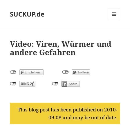
SUCKUP.de
MENU
AND
WIDGETS
Video: Viren, Würmer und
andere Gefahren
This blog post has been published on 2010-
09-08 and may be out of date.