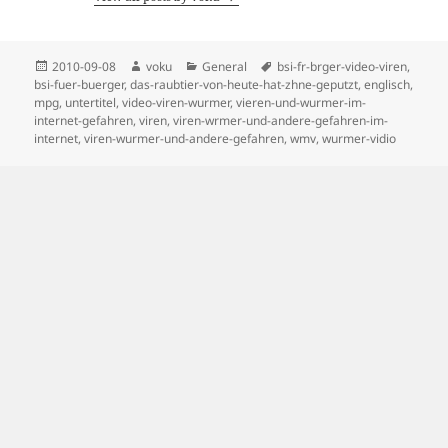
Posted
Author
Categories
Tags
2010-09-08
voku
General
bsi-fr-brger-video-viren
,
on
bsi-fuer-buerger
,
das-raubtier-von-heute-hat-zhne-geputzt
,
englisch
,
mpg
,
untertitel
,
video-viren-wurmer
,
vieren-und-wurmer-im-
internet-gefahren
,
viren
,
viren-wrmer-und-andere-gefahren-im-
internet
,
viren-wurmer-und-andere-gefahren
,
wmv
,
wurmer-vidio