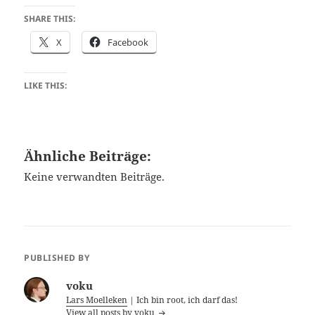
SHARE THIS:
X
Facebook
LIKE THIS:
Ähnliche Beiträge:
Keine verwandten Beiträge.
PUBLISHED BY
voku
Lars Moelleken
| Ich bin root, ich darf das!
View all posts by voku