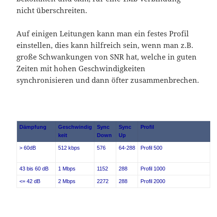
nicht überschreiten.
Auf einigen Leitungen kann man ein festes Profil
einstellen, dies kann hilfreich sein, wenn man z.B.
große Schwankungen von SNR hat, welche in guten
Zeiten mit hohen Geschwindigkeiten
synchronisieren und dann öfter zusammenbrechen.
Dämpfung
Geschwindig
Sync
Sync
Profil
keit
Down
Up
> 60dB
512 kbps
576
64-288
Profil 500
43 bis 60 dB
1 Mbps
1152
288
Profil 1000
<= 42 dB
2 Mbps
2272
288
Profil 2000