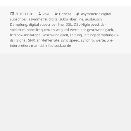
Posted
Author
Categories
Tags
2010-11-01
voku
General
asymmetric digital
on
subscriber
,
asymmetric digital subscriber line
,
austausch
,
Dämpfung
,
digital subscriber line
,
DSL
,
DSL-Highspeed
,
dsl-
spektrum-hohe-frequenzen-weg
,
dsl-werte-snr-geschwindigkeit
,
fritzbox-snr-target
,
Geschwindigkeit
,
Leitung
,
leitungsdampfung-67-
dsl
,
Signal
,
SNR
,
snr-fehlerrate
,
sync speed
,
synchro
,
werte
,
wie-
interpretiert-man-dsl-infos-suckup-de