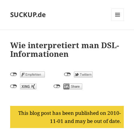
SUCKUP.de
MENU
AND
WIDGETS
Wie interpretiert man DSL-
Informationen
This blog post has been published on 2010-
11-01 and may be out of date.