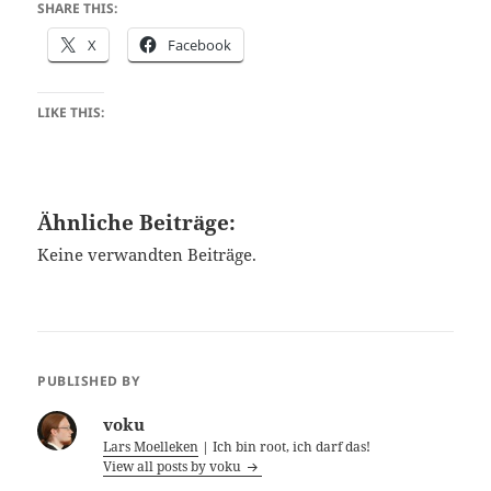
SHARE THIS:
X
Facebook
LIKE THIS:
Ähnliche Beiträge:
Keine verwandten Beiträge.
PUBLISHED BY
voku
Lars Moelleken
| Ich bin root, ich darf das!
View all posts by voku