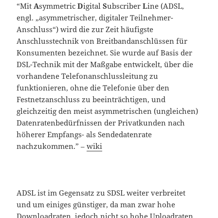
“Mit
A
symmetric
D
igital
S
ubscriber
L
ine (ADSL,
engl. „asymmetrischer, digitaler Teilnehmer-
Anschluss“) wird die zur Zeit häufigste
Anschlusstechnik von Breitbandanschlüssen für
Konsumenten bezeichnet. Sie wurde auf Basis der
DSL-Technik mit der Maßgabe entwickelt, über die
vorhandene Telefonanschlussleitung zu
funktionieren, ohne die Telefonie über den
Festnetzanschluss zu beeinträchtigen, und
gleichzeitig den meist asymmetrischen (ungleichen)
Datenratenbedürfnissen der Privatkunden nach
höherer Empfangs- als Sendedatenrate
nachzukommen.” –
wiki
ADSL ist im Gegensatz zu SDSL weiter verbreitet
und um einiges günstiger, da man zwar hohe
Downloadraten, jedoch nicht so hohe Uploadraten