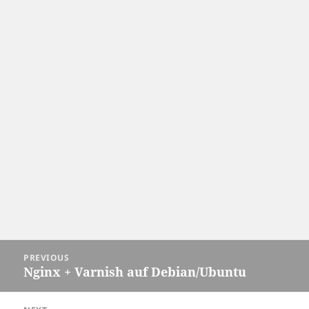
Post
PREVIOUS
navigation
Nginx + Varnish auf Debian/Ubuntu
Previous
post: