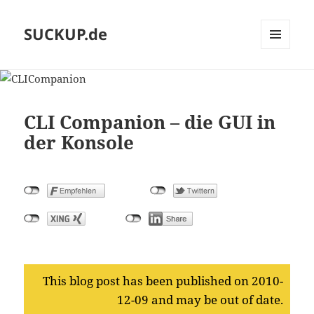
SUCKUP.de
MENU
AND
WIDGETS
CLI Companion – die GUI in
der Konsole
This blog post has been published on 2010-
12-09 and may be out of date.