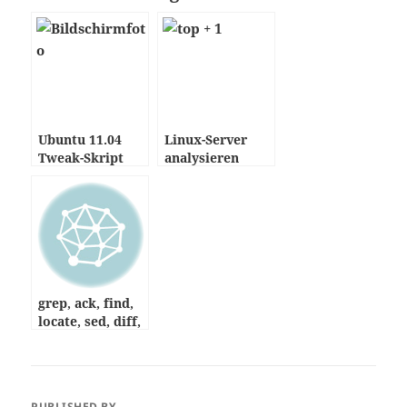
Ubuntu 11.04
Linux-Server
Tweak-Skript
analysieren
grep, ack, find,
locate, sed, diff,
wc …
PUBLISHED BY