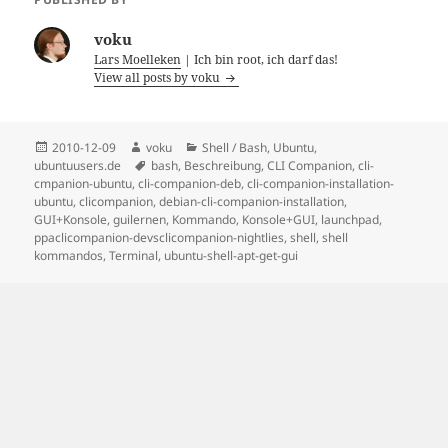
voku
Lars Moelleken
| Ich bin root, ich darf das!
View all posts by voku
Posted
Author
Categories
2010-12-09
voku
Shell / Bash
,
Ubuntu
,
on
Tags
ubuntuusers.de
bash
,
Beschreibung
,
CLI Companion
,
cli-
cmpanion-ubuntu
,
cli-companion-deb
,
cli-companion-installation-
ubuntu
,
clicompanion
,
debian-cli-companion-installation
,
GUI+Konsole
,
guilernen
,
Kommando
,
Konsole+GUI
,
launchpad
,
ppaclicompanion-devsclicompanion-nightlies
,
shell
,
shell
kommandos
,
Terminal
,
ubuntu-shell-apt-get-gui