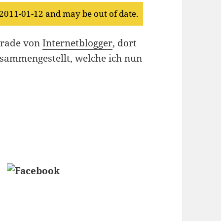
 2011-01-12 and may be out of date.
parade von
Internetblogger
, dort
sammengestellt, welche ich nun