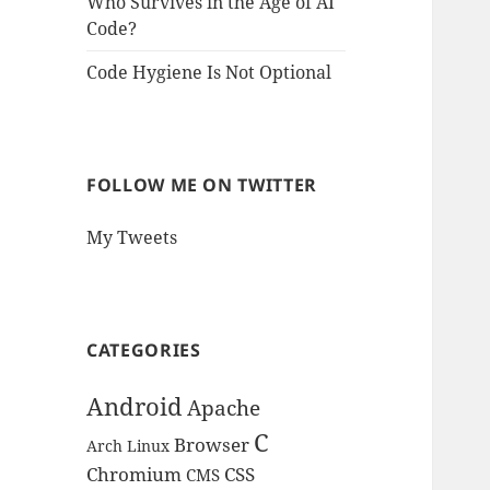
Who Survives in the Age of AI
Code?
Code Hygiene Is Not Optional
FOLLOW ME ON TWITTER
My Tweets
CATEGORIES
Android
Apache
C
Browser
Arch Linux
Chromium
CSS
CMS