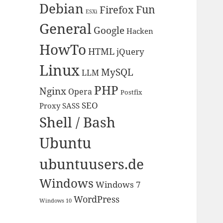
Debian
Fun
Firefox
ESXi
General
Google
Hacken
HowTo
HTML
jQuery
Linux
MySQL
LLM
PHP
Nginx
Opera
Postfix
SEO
Proxy
SASS
Shell / Bash
Ubuntu
ubuntuusers.de
Windows
Windows 7
WordPress
Windows 10