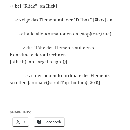
-> bei “Klick” [onClick]
-> zeige das Element mit der ID “box” [#box] an
-> halte alle Animationen an [stop(true,true)]
-> die Höhe des Elements auf den x-
Koordinate daraufrechnen
[offset().top+target.height()]
-> zu der neuen Koordinate des Elements
scrollen [animate({scrollTop: bottom}, 500)]
SHARE THIS:
X
Facebook