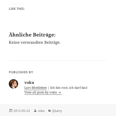
LIKE THIS:
Ähnliche Beiträge:
Keine verwandten Beiträge.
PUBLISHED BY
voku
Lars Moelleken
| Ich bin root, ich darf das!
View all posts by voku
Posted
Author
Categories
2012-05-22
voku
jQuery
on