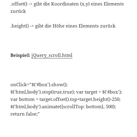
.offset() -> gibt die Koordinaten (x,y) eines Elements
zurück
.height() -> gibt die Höhe eines Elements zurück
Beispiel:
jQuery_scroll.html
onClick=”$(‘#box’).show();
$(‘html,body’).stop(true,true); var target = $(‘#box’);
var bottom = target.offset().top+target.height()-250;
$(‘html,body’).animate({scrollTop: bottom}, 500);
return false;”