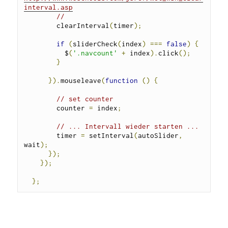
interval.asp
// 
        clearInterval
(
timer
);
if
(
sliderCheck
(
index
)
===
false
)
{
          $
(
'.navcount'
+
 index
).
click
();
}
}).
mouseleave
(
function
()
{
// set counter
        counter 
=
 index
;
// ... Intervall wieder starten ...
        timer 
=
 setInterval
(
autoSlider
,
wait
);
});
});
};