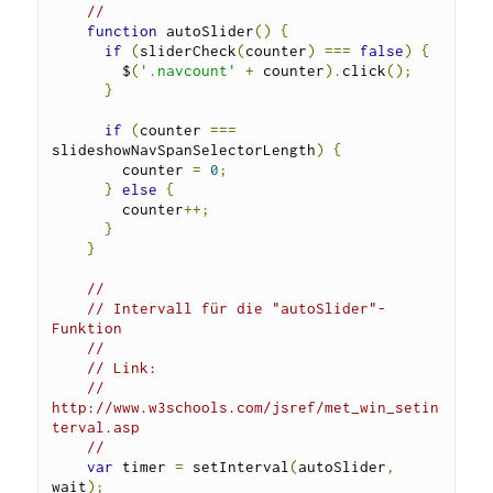
//
function
 autoSlider
()
{
if
(
sliderCheck
(
counter
)
===
false
)
{
        $
(
'.navcount'
+
 counter
).
click
();
}
if
(
counter 
===
slideshowNavSpanSelectorLength
)
{
        counter 
=
0
;
}
else
{
        counter
++;
}
}
// 
// Intervall für die "autoSlider"-
Funktion
//
// Link:
// 
http://www.w3schools.com/jsref/met_win_setin
terval.asp
// 
var
 timer 
=
 setInterval
(
autoSlider
,
wait
);