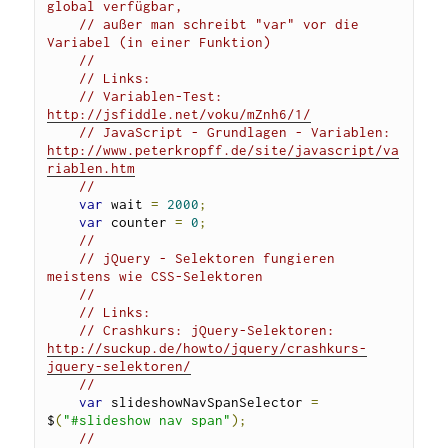
global verfügbar, 
// außer man schreibt "var" vor die 
Variabel (in einer Funktion) 
//
// Links:
// Variablen-Test: 
http://jsfiddle.net/voku/mZnh6/1/
// JavaScript - Grundlagen - Variablen: 
http://www.peterkropff.de/site/javascript/va
riablen.htm
//
var
 wait 
=
2000
;
var
 counter 
=
0
;
//
// jQuery - Selektoren fungieren 
meistens wie CSS-Selektoren
//
// Links:
// Crashkurs: jQuery-Selektoren: 
http://suckup.de/howto/jquery/crashkurs-
jquery-selektoren/
//
var
 slideshowNavSpanSelector 
=
$
(
"#slideshow nav span"
);
// 