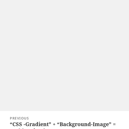
Post
PREVIOUS
navigation
“CSS -Gradient” + “Background-Image” =
Previous