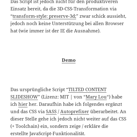
Das Script ist jedoch nicht für den produktiveren
Einsatz bereit, da die 3D-CSS-Transformation via
“
transform-style: preserve-3d;
” zwar schick aussieht,
jedoch noch keine Unterstützung bei allen Browser
hat (wie immer ist der IE die Ausnahme).
Demo
Das ursprüngliche Script “
TILTED CONTENT
SLIDESHOW
” (Lizenz: MIT | von “
Mary Lou
“) habe
ich
hier
her. Daraufhin habe ich folgendes ergänzt
und das CSS via
SASS
/
Autoprefixer
überarbeitet. An
dieser Stelle gehe ich jedoch nicht weiter auf das CSS
(+ Toolchain) ein, sondern zeige / erkläre die
erstellte JavaScript-Funktionalität.