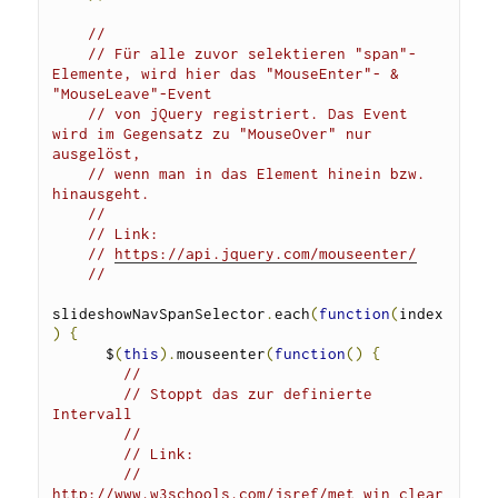
// 
// Für alle zuvor selektieren "span"-
Elemente, wird hier das "MouseEnter"- & 
"MouseLeave"-Event 
// von jQuery registriert. Das Event 
wird im Gegensatz zu "MouseOver" nur 
ausgelöst, 
// wenn man in das Element hinein bzw. 
hinausgeht.
//
// Link:
// 
https://api.jquery.com/mouseenter/
//
slideshowNavSpanSelector
.
each
(
function
(
index
)
{
      $
(
this
).
mouseenter
(
function
()
{
// 
// Stoppt das zur definierte 
Intervall
//
// Link:
// 
http://www.w3schools.com/jsref/met_win_clear