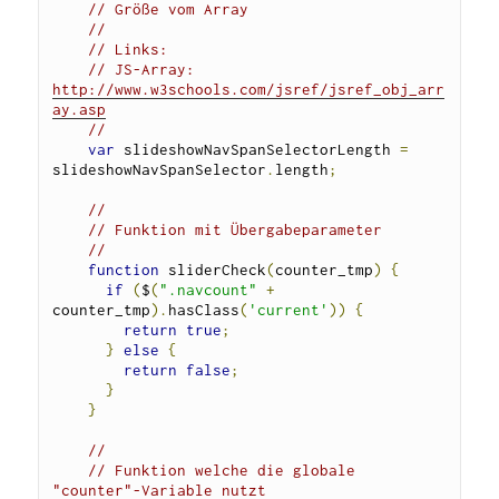
// Größe vom Array 
//
// Links:
// JS-Array: 
http://www.w3schools.com/jsref/jsref_obj_arr
ay.asp
//
var
 slideshowNavSpanSelectorLength 
=
slideshowNavSpanSelector
.
length
;
// 
// Funktion mit Übergabeparameter
//
function
 sliderCheck
(
counter_tmp
)
{
if
(
$
(
".navcount"
+
counter_tmp
).
hasClass
(
'current'
))
{
return
true
;
}
else
{
return
false
;
}
}
// 
// Funktion welche die globale 
"counter"-Variable nutzt