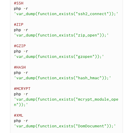
#SSH
php 
-
r 
'var_dump(function_exists("ssh2_connect"));'
#ZIP
php 
-
r 
'var_dump(function_exists("zip_open"));'
#GZIP
php 
-
r 
'var_dump(function_exists("gzopen"));'
#HASH
php 
-
r 
'var_dump(function_exists("hash_hmac"));'
#MCRYPT
php 
-
r 
'var_dump(function_exists("mcrypt_module_ope
n"));'
#XML
php 
-
r 
'var_dump(function_exists("DomDocument"));'