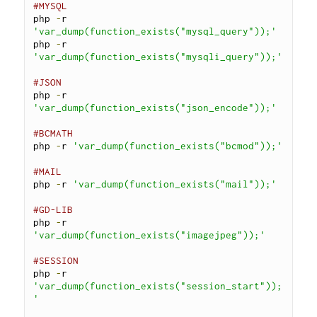
#MYSQL
php 
-
r 
'var_dump(function_exists("mysql_query"));'
php 
-
r 
'var_dump(function_exists("mysqli_query"));'
#JSON
php 
-
r 
'var_dump(function_exists("json_encode"));'
#BCMATH
php 
-
r 
'var_dump(function_exists("bcmod"));'
#MAIL
php 
-
r 
'var_dump(function_exists("mail"));'
#GD-LIB
php 
-
r 
'var_dump(function_exists("imagejpeg"));'
#SESSION
php 
-
r 
'var_dump(function_exists("session_start"));
'