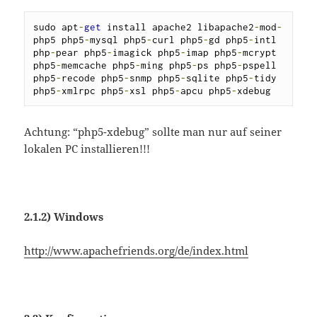
sudo apt
-
get
 install apache2 libapache2
-
mod
-
php5 php5
-
mysql php5
-
curl php5
-
gd php5
-
intl 
php
-
pear php5
-
imagick php5
-
imap php5
-
mcrypt 
php5
-
memcache php5
-
ming php5
-
ps php5
-
pspell 
php5
-
recode php5
-
snmp php5
-
sqlite php5
-
tidy 
php5
-
xmlrpc php5
-
xsl php5
-
apcu php5
-
xdebug
Achtung: “php5-xdebug” sollte man nur auf seiner
lokalen PC installieren!!!
2.1.2)
Windows
http://www.apachefriends.org/de/index.html