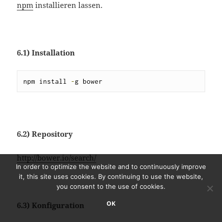
npm
installieren lassen.
6.1) Installation
npm install 
-
g bower
6.2) Repository
http://bower.io/search/
In order to optimize the website and to continuously improve
it, this site uses cookies. By continuing to use the website,
you consent to the use of cookies.
OK
6.3) Konfiguration