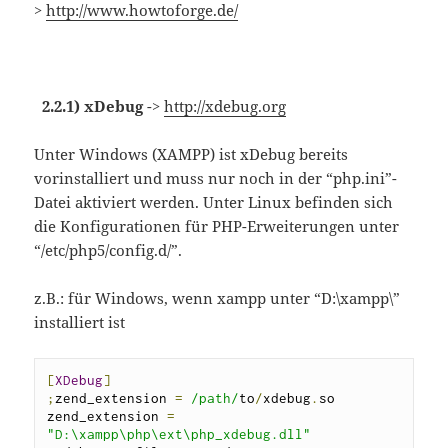
>
http://www.howtoforge.de/
2.2.1) xDebug
->
http://xdebug.org
Unter Windows (XAMPP) ist xDebug bereits
vorinstalliert und muss nur noch in der “php.ini”-
Datei aktiviert werden. Unter Linux befinden sich
die Konfigurationen für PHP-Erweiterungen unter
“/etc/php5/config.d/”.
z.B.: für Windows, wenn xampp unter “D:\xampp\”
installiert ist
[
XDebug
]
;
zend_extension 
=
/path/
to
/
xdebug
.
so

zend_extension 
=
"D:\xampp\php\ext\php_xdebug.dll"