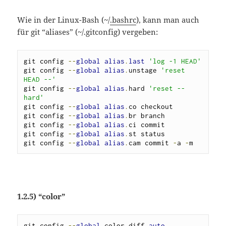
Wie in der Linux-Bash (~/
.bashrc
), kann man auch
für git “aliases” (~/.gitconfig) vergeben:
git config 
--
global
alias
.
last
'log -1 HEAD'
git config 
--
global
alias
.
unstage 
'reset 
HEAD --'
git config 
--
global
alias
.
hard 
'reset --
hard'
git config 
--
global
alias
.
co checkout

git config 
--
global
alias
.
br branch

git config 
--
global
alias
.
ci commit

git config 
--
global
alias
.
st status

git config 
--
global
alias
.
cam commit 
-
a 
-
m
1.2.5) “color”
git config 
--
global
 color
.
diff 
auto