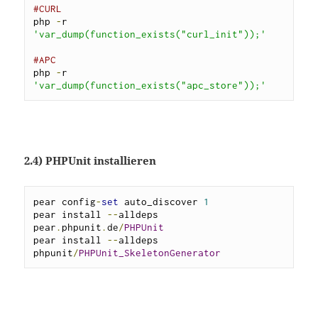
#CURL
php 
-
r 
'var_dump(function_exists("curl_init"));'
#APC
php 
-
r 
'var_dump(function_exists("apc_store"));'
2.4) PHPUnit installieren
pear config
-
set
 auto_discover 
1
pear install 
--
alldeps 
pear
.
phpunit
.
de
/
PHPUnit
pear install 
--
alldeps 
phpunit
/
PHPUnit_SkeletonGenerator