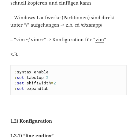
schnell kopieren und einfügen kann
– Windows-Laufwerke (Partitionen) sind direkt
unter “/” aufgehangen -> z.b. cd /d/xampp/
– “vim ~/.vimrc” -> Konfiguration für “
vim
”
z.B.:
:
:
set
 tabstop
=
2
:
set
 shiftwidth
=
2
:
set
 expandtab
1.2) Konfiguration
1.2.1) “line ending”