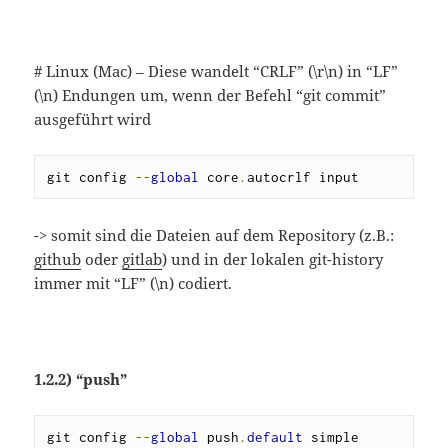
# Linux (Mac) – Diese wandelt “CRLF” (\r\n) in “LF”
(\n) Endungen um, wenn der Befehl “git commit”
ausgeführt wird
git config 
--
global
 core
.
autocrlf input
-> somit sind die Dateien auf dem Repository (z.B.:
github
oder
gitlab
) und in der lokalen git-history
immer mit “LF” (\n) codiert.
1.2.2) “push”
git config 
--
global
 push
.
default
 simple