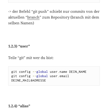
-> der Befehl “git push” schiebt nur commits von der
aktuellen “
branch
” zum Repository (branch mit dem
selben Namen)
1.2.3) “user”
Teile “git” mit wer du bist:
git config 
--
global
 user
.
name DEIN_NAME

git config 
--
global
 user
.
email 
DEINE_MAIL@ADRESSE
1.2.4) “alias”