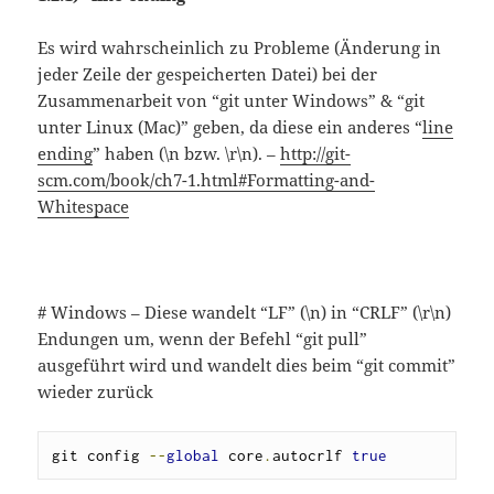
Es wird wahrscheinlich zu Probleme (Änderung in
jeder Zeile der gespeicherten Datei) bei der
Zusammenarbeit von “git unter Windows” & “git
unter Linux (Mac)” geben, da diese ein anderes “
line
ending
” haben (\n bzw. \r\n). –
http://git-
scm.com/book/ch7-1.html#Formatting-and-
Whitespace
# Windows – Diese wandelt “LF” (\n) in “CRLF” (\r\n)
Endungen um, wenn der Befehl “git pull”
ausgeführt wird und wandelt dies beim “git commit”
wieder zurück
git config 
--
global
 core
.
autocrlf 
true