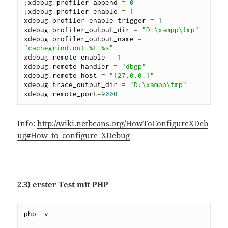
;
xdebug
.
profiler_append 
=
0
;
xdebug
.
profiler_enable 
=
1
xdebug
.
profiler_enable_trigger 
=
1
xdebug
.
profiler_output_dir 
=
"D:\xampp\tmp"
xdebug
.
profiler_output_name 
=
"cachegrind.out.%t-%s"
xdebug
.
remote_enable 
=
1
xdebug
.
remote_handler 
=
"dbgp"
xdebug
.
remote_host 
=
"127.0.0.1"
xdebug
.
trace_output_dir 
=
"D:\xampp\tmp"
xdebug
.
remote_port
=
9000
Info:
http://wiki.netbeans.org/HowToConfigureXDeb
ug#How_to_configure_XDebug
2.3) erster Test mit PHP
php 
-
v
