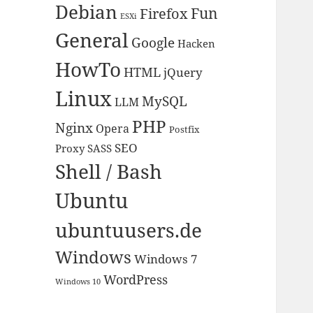
Debian
Fun
Firefox
ESXi
General
Google
Hacken
HowTo
HTML
jQuery
Linux
MySQL
LLM
PHP
Nginx
Opera
Postfix
SEO
Proxy
SASS
Shell / Bash
Ubuntu
ubuntuusers.de
Windows
Windows 7
WordPress
Windows 10