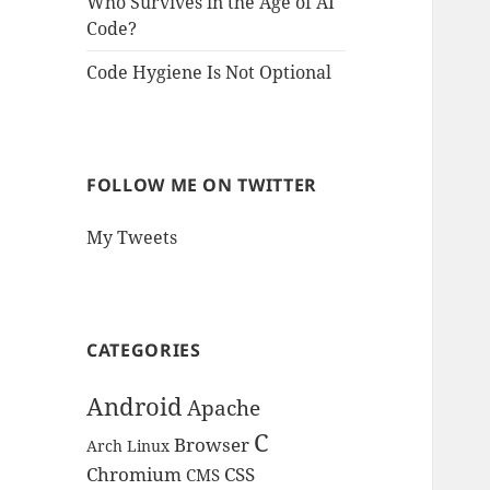
Who Survives in the Age of AI
Code?
Code Hygiene Is Not Optional
FOLLOW ME ON TWITTER
My Tweets
CATEGORIES
Android
Apache
C
Browser
Arch Linux
Chromium
CSS
CMS