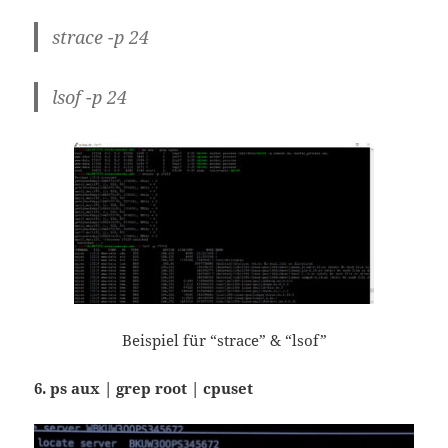
strace -p 24
lsof -p 24
Beispiel für “strace” & “lsof”
6. ps aux | grep root | cpuset