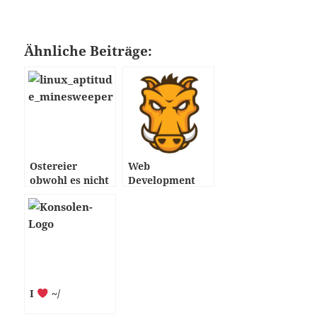
Ähnliche Beiträge:
Ostereier
Web
obwohl es nicht
Development
Ostern ist
mit Linux
(Video)
I
~/