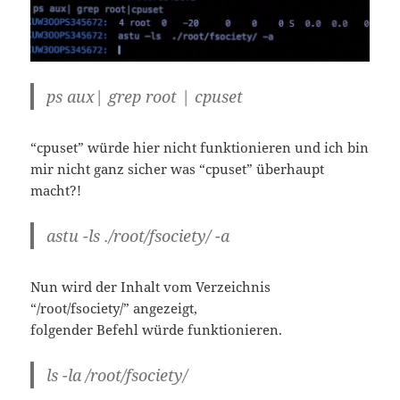
ps aux| grep root | cpuset
“cpuset” würde hier nicht funktionieren und ich bin
mir nicht ganz sicher was “cpuset” überhaupt
macht?!
astu -ls ./root/fsociety/ -a
Nun wird der Inhalt vom Verzeichnis
“/root/fsociety/” angezeigt,
folgender Befehl würde funktionieren.
ls -la /root/fsociety/