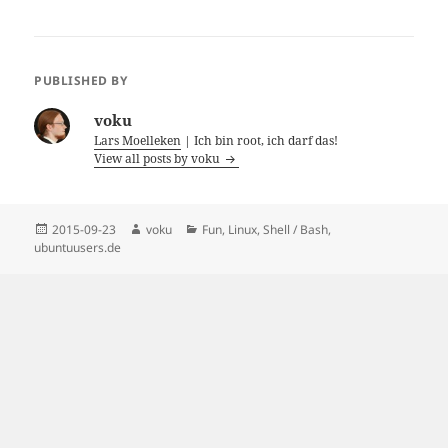
PUBLISHED BY
voku
Lars Moelleken
| Ich bin root, ich darf das!
View all posts by voku
Posted
Author
Categories
2015-09-23
voku
Fun
,
Linux
,
Shell / Bash
,
on
ubuntuusers.de