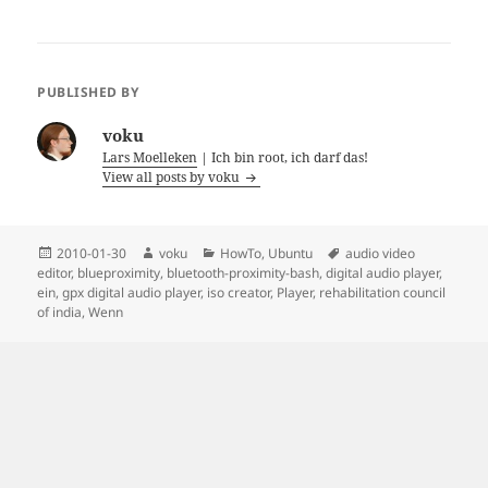
Mozilla Firefox
Browser
PUBLISHED BY
voku
Lars Moelleken
| Ich bin root, ich darf das!
View all posts by voku
Posted
Author
Categories
Tags
2010-01-30
voku
HowTo
,
Ubuntu
audio video
on
editor
,
blueproximity
,
bluetooth-proximity-bash
,
digital audio player
,
ein
,
gpx digital audio player
,
iso creator
,
Player
,
rehabilitation council
of india
,
Wenn