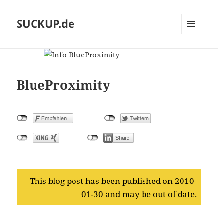
SUCKUP.de
MENU
AND
WIDGETS
BlueProximity
This blog post has been published on 2010-
01-30 and may be out of date.