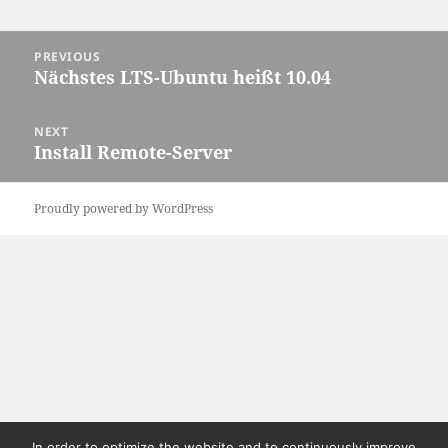
Post
PREVIOUS
navigation
Nächstes LTS-Ubuntu heißt 10.04
Previous
post:
NEXT
Install Remote-Server
Next
post:
Proudly powered by WordPress
In order to optimize the website and to continuously improve