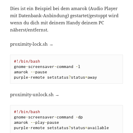
Dies ist ein Beispiel bei dem amarok (Audio Player
mit Datenbank-Anbindung) gestartet/gestoppt wird
wenn du dich mit deinem Handy deinem PC
näherst/entfernst.
proximity-lock.sh →
#!/bin/bash
gnome
-
screensaver
-
command 
-
l

amarok 
--
pause

purple
-
remote setstatus
?
status
=
away
proximity-unlock.sh →
#!/bin/bash
gnome
-
screensaver
-
command 
-
dp

amarok 
--
play
-
pause

purple
-
remote setstatus
?
status
=
available