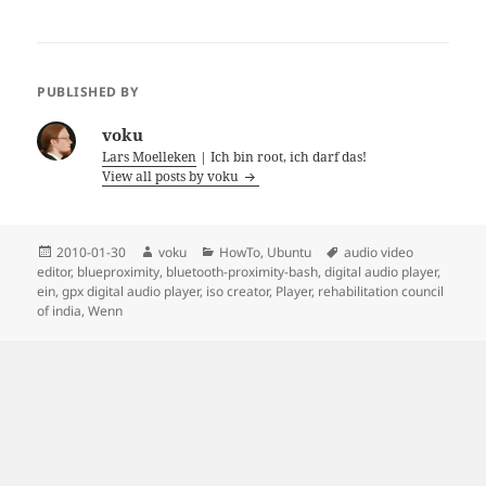
Mozilla Firefox
Browser
PUBLISHED BY
voku
Lars Moelleken
| Ich bin root, ich darf das!
View all posts by voku
Posted
Author
Categories
Tags
2010-01-30
voku
HowTo
,
Ubuntu
audio video
on
editor
,
blueproximity
,
bluetooth-proximity-bash
,
digital audio player
,
ein
,
gpx digital audio player
,
iso creator
,
Player
,
rehabilitation council
of india
,
Wenn