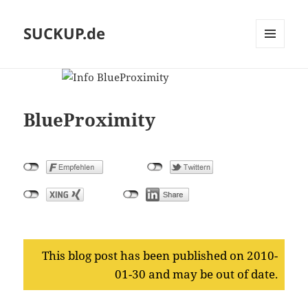
SUCKUP.de
MENU
AND
WIDGETS
BlueProximity
This blog post has been published on 2010-
01-30 and may be out of date.