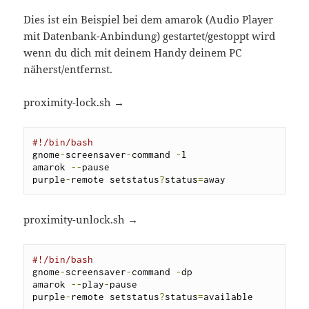
Dies ist ein Beispiel bei dem amarok (Audio Player
mit Datenbank-Anbindung) gestartet/gestoppt wird
wenn du dich mit deinem Handy deinem PC
näherst/entfernst.
proximity-lock.sh →
#!/bin/bash
gnome
-
screensaver
-
command 
-
l

amarok 
--
pause

purple
-
remote setstatus
?
status
=
away
proximity-unlock.sh →
#!/bin/bash
gnome
-
screensaver
-
command 
-
dp

amarok 
--
play
-
pause

purple
-
remote setstatus
?
status
=
available