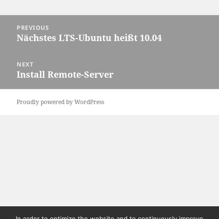
Post
PREVIOUS
navigation
Nächstes LTS-Ubuntu heißt 10.04
Previous
post:
NEXT
Install Remote-Server
Next
post:
Proudly powered by WordPress
In order to optimize the website and to continuously improve