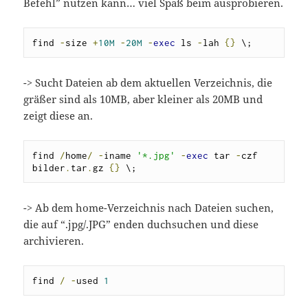
Befehl” nutzen kann… viel Spaß beim ausprobieren.
find 
-
size 
+
10M
-
20M
-
exec
 ls 
-
lah 
{}
 \;
-> Sucht Dateien ab dem aktuellen Verzeichnis, die
gräßer sind als 10MB, aber kleiner als 20MB und
zeigt diese an.
find 
/
home
/
-
iname 
'*.jpg'
-
exec
 tar 
-
czf 
bilder
.
tar
.
gz 
{}
 \;
-> Ab dem home-Verzeichnis nach Dateien suchen,
die auf “.jpg/.JPG” enden duchsuchen und diese
archivieren.
find 
/
-
used 
1