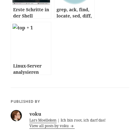
Erste Schritte in
grep, ack, find,
der Shell
locate, sed, diff,
wc …
Linux-Server
analysieren
PUBLISHED BY
voku
Lars Moelleken
| Ich bin root, ich darf das!
View all posts by voku