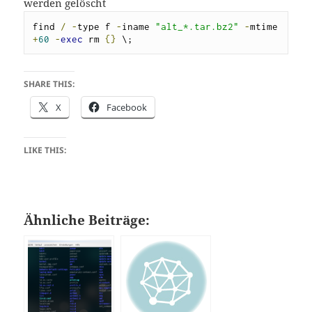
werden gelöscht
find 
/
-
type f 
-
iname 
"alt_*.tar.bz2"
-
mtime 
+
60
-
exec
 rm 
{}
 \;
SHARE THIS:
X
Facebook
LIKE THIS:
Ähnliche Beiträge: