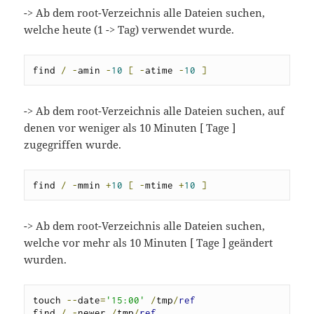
-> Ab dem root-Verzeichnis alle Dateien suchen,
welche heute (1 -> Tag) verwendet wurde.
find 
/
-
amin 
-
10
[
-
atime 
-
10
]
-> Ab dem root-Verzeichnis alle Dateien suchen, auf
denen vor weniger als 10 Minuten [ Tage ]
zugegriffen wurde.
find 
/
-
mmin 
+
10
[
-
mtime 
+
10
]
-> Ab dem root-Verzeichnis alle Dateien suchen,
welche vor mehr als 10 Minuten [ Tage ] geändert
wurden.
touch 
--
date
=
'15:00'
/
tmp
/
ref
find 
/
-
newer 
/
tmp
/
ref