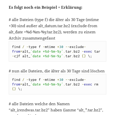
Es folgt noch ein Beispiel + Erklärung:
# alle Dateien (type f) die älter als 30 Tage (mtime
+30) sind außer alt_datum.tar.bz2 (exclude-from
alt_`date +%d-%m-%y`.tar.bz2), werden zu einem
Archiv zusammengefasst
find 
/
-
type f 
-
mtime 
+
30
--
exclude
-
from
=
alt_
`date +%d-%m-%y`
.
tar
.
bz2 
-
exec
 tar 
-
cjf alt_
`date +%d-%m-%y`
.
tar
.
bz2 
{}
 \;
# nun alle Dateien, die älter als 30 Tage sind löschen
find 
/
-
type f 
-
mtime 
+
30
--
exclude
-
from
=
alt_
`date +%d-%m-%y`
.
tar
.
bz2 
-
exec
 rm 
{}
 \;
# alle Dateien welche den Namen
“alt_irendwas.tar.bz2” haben (ianme “alt_*.tar.bz2”,