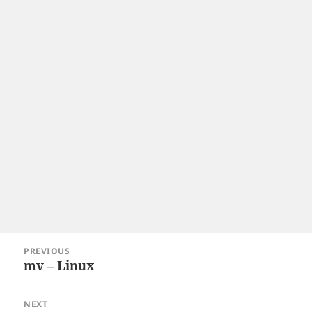
Post
PREVIOUS
navigation
mv – Linux
Previous
post:
NEXT