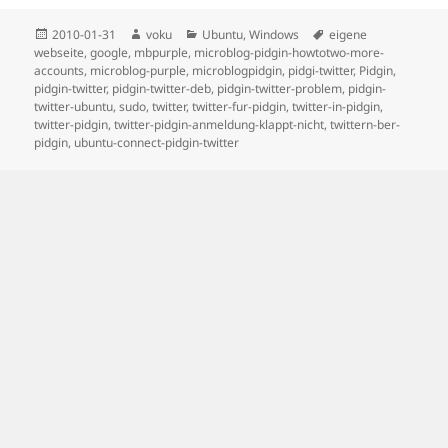
Posted
Author
Categories
Tags
2010-01-31
voku
Ubuntu
,
Windows
eigene
on
webseite
,
google
,
mbpurple
,
microblog-pidgin-howtotwo-more-
accounts
,
microblog-purple
,
microblogpidgin
,
pidgi-twitter
,
Pidgin
,
pidgin-twitter
,
pidgin-twitter-deb
,
pidgin-twitter-problem
,
pidgin-
twitter-ubuntu
,
sudo
,
twitter
,
twitter-fur-pidgin
,
twitter-in-pidgin
,
twitter-pidgin
,
twitter-pidgin-anmeldung-klappt-nicht
,
twittern-ber-
pidgin
,
ubuntu-connect-pidgin-twitter