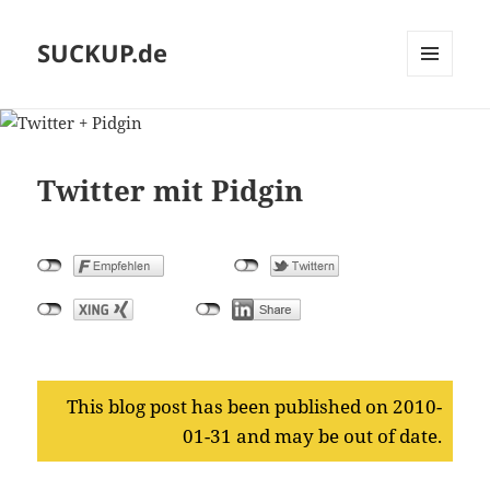
SUCKUP.de
MENU
AND
WIDGETS
Twitter mit Pidgin
This blog post has been published on 2010-
01-31 and may be out of date.