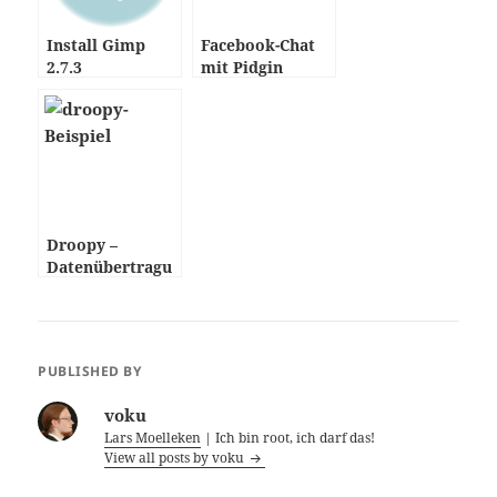
Install Gimp
Facebook-Chat
2.7.3
mit Pidgin
Droopy –
Datenübertragu
ng per HTTP
PUBLISHED BY
voku
Lars Moelleken
| Ich bin root, ich darf das!
View all posts by voku