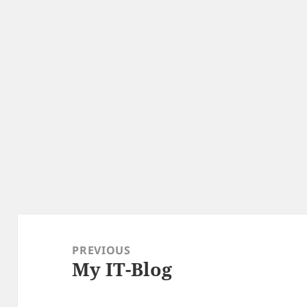
Post
navigation
PREVIOUS
My IT-Blog
Previous
post: