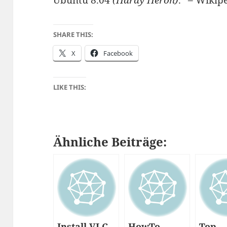
Ubuntu 8.04
(Hardy Heron)
.” – Wikip
SHARE THIS:
X
Facebook
LIKE THIS:
Ähnliche Beiträge:
Install VLC
HowTo –
Top –