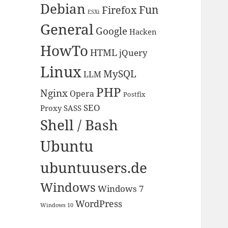
Debian
Fun
Firefox
ESXi
General
Google
Hacken
HowTo
HTML
jQuery
Linux
MySQL
LLM
PHP
Nginx
Opera
Postfix
SEO
Proxy
SASS
Shell / Bash
Ubuntu
ubuntuusers.de
Windows
Windows 7
WordPress
Windows 10