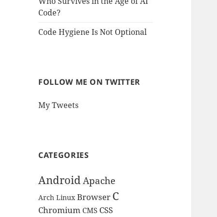
Who Survives in the Age of AI
Code?
Code Hygiene Is Not Optional
FOLLOW ME ON TWITTER
My Tweets
CATEGORIES
Android
Apache
C
Browser
Arch Linux
Chromium
CSS
CMS