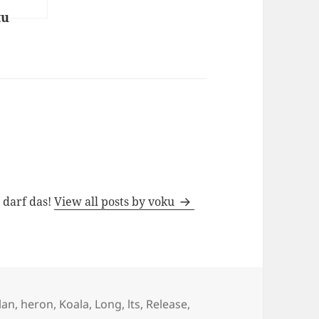
tu
es
h darf das!
View all posts by voku
lan
,
heron
,
Koala
,
Long
,
lts
,
Release
,