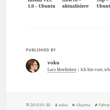
1.0 – Ubuntu
aktualisiere
Ubun
die Ubuntu-
Them
ISO
PUBLISHED BY
voku
Lars Moelleken
| Ich bin root, ic
Posted
Author
Categories
Tags
2010-01-30
voku
Ubuntu
Fahrp