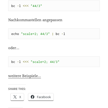
bc 
-
l 
<<<
"44/3"
Nachkommastellen angepassen
echo 
"scale=2; 44/3"
|
 bc 
-
l
oder…
bc 
-
l 
<<<
"scale=2; 44/3"
weitere Beispiele…
SHARE THIS:
X
Facebook