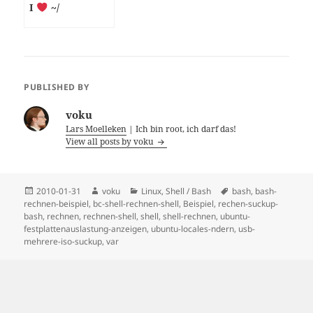
I
~/
PUBLISHED BY
voku
Lars Moelleken
| Ich bin root, ich darf das!
View all posts by voku
Posted
Author
Categories
Tags
2010-01-31
voku
Linux
,
Shell / Bash
bash
,
bash-
on
rechnen-beispiel
,
bc-shell-rechnen-shell
,
Beispiel
,
rechen-suckup-
bash
,
rechnen
,
rechnen-shell
,
shell
,
shell-rechnen
,
ubuntu-
festplattenauslastung-anzeigen
,
ubuntu-locales-ndern
,
usb-
mehrere-iso-suckup
,
var