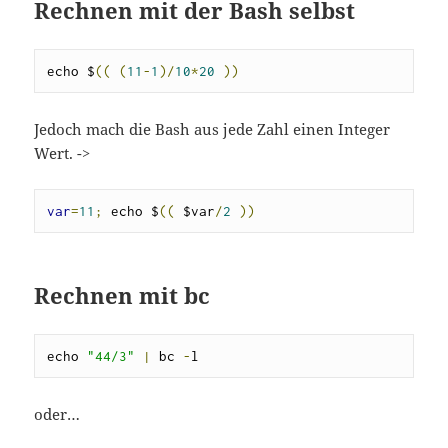
Rechnen mit der Bash selbst
echo $
((
(
11
-
1
)/
10
*
20
))
Jedoch mach die Bash aus jede Zahl einen Integer
Wert. ->
var
=
11
;
 echo $
((
 $var
/
2
))
Rechnen mit bc
echo 
"44/3"
|
 bc 
-
l
oder…