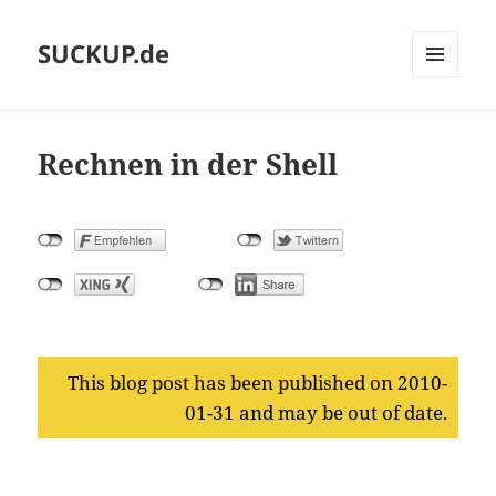
SUCKUP.de
MENU
AND
WIDGETS
Rechnen in der Shell
This blog post has been published on 2010-
01-31 and may be out of date.