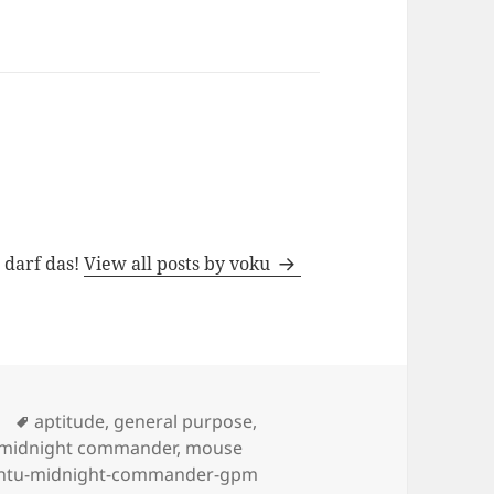
 Ostern
h darf das!
View all posts by voku
Tags
aptitude
,
general purpose
,
midnight commander
,
mouse
ntu-midnight-commander-gpm