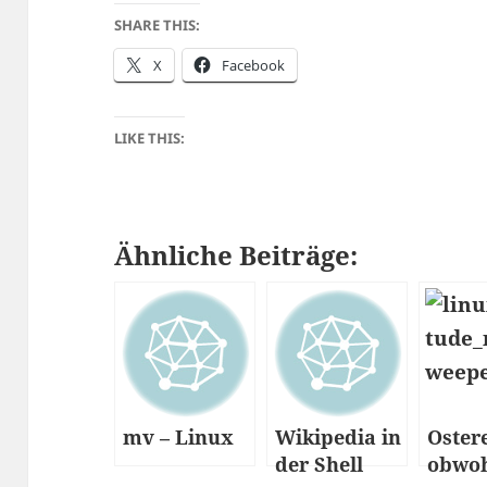
SHARE THIS:
X
Facebook
LIKE THIS:
Ähnliche Beiträge:
mv – Linux
Wikipedia in
Oster
der Shell
obwoh