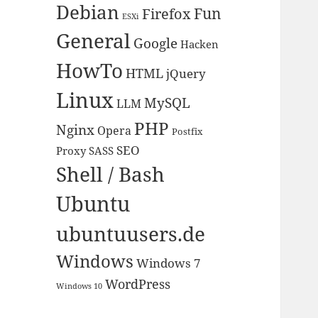
Debian
Fun
Firefox
ESXi
General
Google
Hacken
HowTo
HTML
jQuery
Linux
MySQL
LLM
PHP
Nginx
Opera
Postfix
SEO
Proxy
SASS
Shell / Bash
Ubuntu
ubuntuusers.de
Windows
Windows 7
WordPress
Windows 10