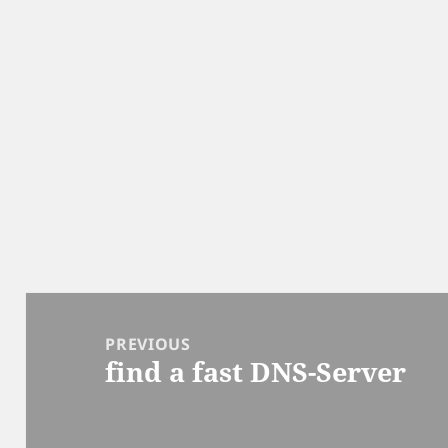
Post
navigation
PREVIOUS
find a fast DNS-Server
Previous
post: