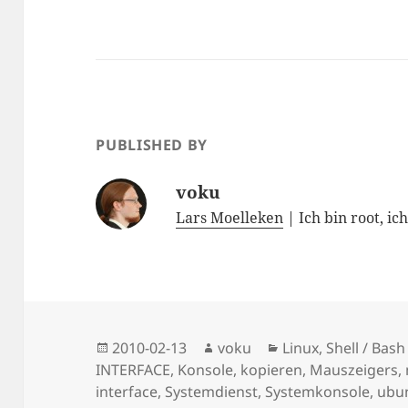
nicht
ist
PUBLISHED BY
voku
Lars Moelleken
| Ich bin root, ic
Posted
Author
Categories
2010-02-13
voku
Linux
,
Shell / Bash
on
INTERFACE
,
Konsole
,
kopieren
,
Mauszeigers
,
interface
,
Systemdienst
,
Systemkonsole
,
ubu