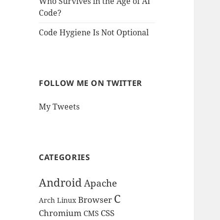
Who Survives in the Age of AI
Code?
Code Hygiene Is Not Optional
FOLLOW ME ON TWITTER
My Tweets
CATEGORIES
Android
Apache
C
Browser
Arch Linux
Chromium
CSS
CMS