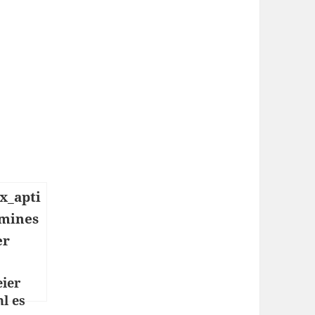
eier
l es