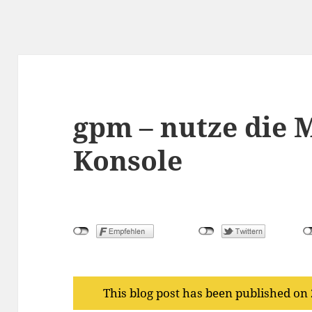
gpm – nutze die 
Konsole
This blog post has been published on