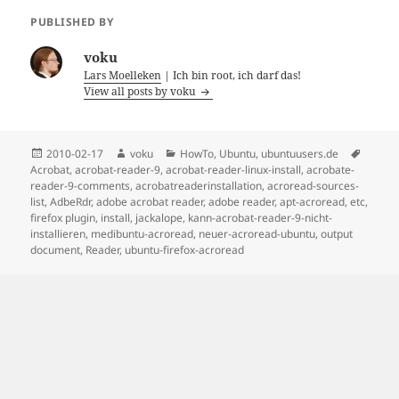
PUBLISHED BY
voku
Lars Moelleken
| Ich bin root, ich darf das!
View all posts by voku
Posted
Author
Categories
Tags
2010-02-17
voku
HowTo
,
Ubuntu
,
ubuntuusers.de
on
Acrobat
,
acrobat-reader-9
,
acrobat-reader-linux-install
,
acrobate-
reader-9-comments
,
acrobatreaderinstallation
,
acroread-sources-
list
,
AdbeRdr
,
adobe acrobat reader
,
adobe reader
,
apt-acroread
,
etc
,
firefox plugin
,
install
,
jackalope
,
kann-acrobat-reader-9-nicht-
installieren
,
medibuntu-acroread
,
neuer-acroread-ubuntu
,
output
document
,
Reader
,
ubuntu-firefox-acroread