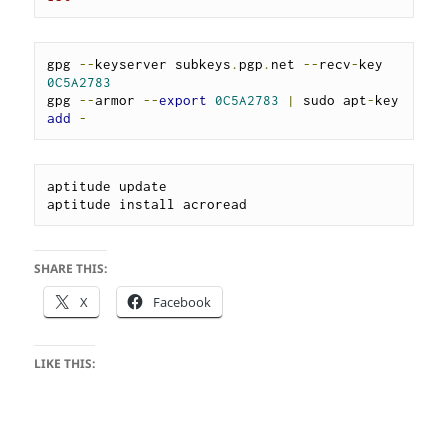
gpg 
--
keyserver subkeys
.
pgp
.
net 
--
recv
-
key 
0C5A2783
gpg 
--
armor 
--
export
0C5A2783
|
 sudo apt
-
key 
add
-
aptitude update

aptitude install acroread
SHARE THIS:
X
Facebook
LIKE THIS: