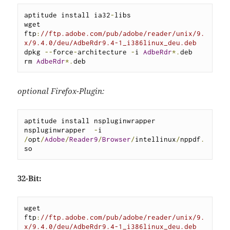
aptitude install ia32
-
libs

wget  
ftp
:
//ftp.adobe.com/pub/adobe/reader/unix/9.
x/9.4.0/deu/AdbeRdr9.4-1_i386linux_deu.deb
dpkg 
--
force
-
architecture 
-
i 
AdbeRdr
*.
deb

rm 
AdbeRdr
*.
deb
optional Firefox-Plugin:
aptitude install nspluginwrapper

nspluginwrapper  
-
i 
/
opt
/
Adobe
/
Reader9
/
Browser
/
intellinux
/
nppdf
.
so
32-Bit:
wget 
ftp
:
//ftp.adobe.com/pub/adobe/reader/unix/9.
x/9.4.0/deu/AdbeRdr9.4-1_i386linux_deu.deb