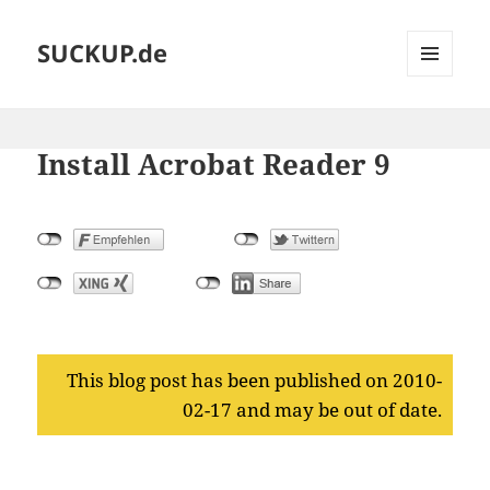
SUCKUP.de
MENU
AND
WIDGETS
Install Acrobat Reader 9
This blog post has been published on 2010-
02-17 and may be out of date.