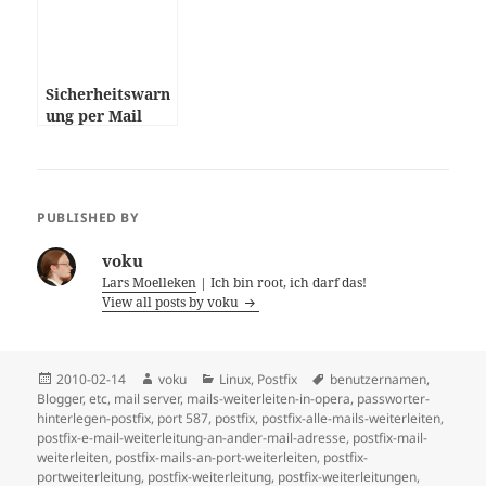
Sicherheitswarn
ung per Mail
PUBLISHED BY
voku
Lars Moelleken
| Ich bin root, ich darf das!
View all posts by voku
Posted
Author
Categories
Tags
2010-02-14
voku
Linux
,
Postfix
benutzernamen
,
on
Blogger
,
etc
,
mail server
,
mails-weiterleiten-in-opera
,
passworter-
hinterlegen-postfix
,
port 587
,
postfix
,
postfix-alle-mails-weiterleiten
,
postfix-e-mail-weiterleitung-an-ander-mail-adresse
,
postfix-mail-
weiterleiten
,
postfix-mails-an-port-weiterleiten
,
postfix-
portweiterleitung
,
postfix-weiterleitung
,
postfix-weiterleitungen
,