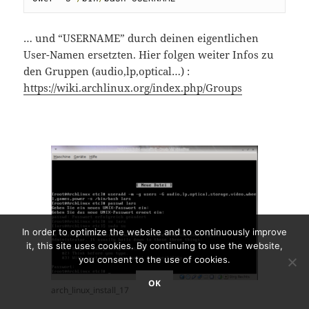
… und “USERNAME” durch deinen eigentlichen
User-Namen ersetzten. Hier folgen weiter Infos zu
den Gruppen (audio,lp,optical…) :
https://wiki.archlinux.org/index.php/Groups
In order to optimize the website and to continuously improve
it, this site uses cookies. By continuing to use the website,
you consent to the use of cookies.
OK
arch_linux_install_17