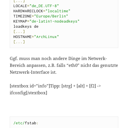
[...]
LOCALE
=
"de_DE.UTF-8"
HARDWARECLOCK
=
"localtime"
TIMEZONE
=
"Europe/Berlin"
KEYMAP
=
"de-latin1-nodeadkeys"
[...]
HOSTNAME
=
"ArchLinux"
[...]
Ggf. muss man noch andere Dinge im Netwerk-
Bereich anpassen, z.B. falls “eth0” nicht das genutzte
Netzwerk-Interface ist.
[stextbox id=”info”]Tipp: [strg] + [alt] + [f2] ->
ifconfig[/stextbox]
/etc/
fstab
: