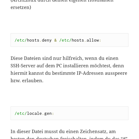
ersetzen)
/etc/
hosts
.
deny 
&
/etc/
hosts
.
allow
:
Diese Dateien sind nur hilfreich, wenn du einen
SSH-Server auf dem PC installieren möchtest, denn
hiermit kannst du bestimmte IP-Adressen ausspeere
bzw. erlauben.
/etc/
locale
.
gen
:
In dieser Datei musst du einen Zeichensatz, am
besten den deutschen freischalten, indem du das “#”