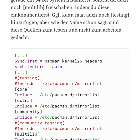
noch [multilib] freischalten, indem du diese
einkommentierst. Ggf. kann man auch noch [testing]
hinzufügen, aber wie der Name schon sagt, sind
diese Quellen zum testen und nicht zum arbeiten
gedacht.
[...]
SyncFirst
=
 pacman kernel26
-
Architecture
=
auto
[...]
#[testing]
#Include = /etc/pacman.d/mirrorlist
[
core
]
Include
=
/etc/
pacman
.
d
/
[
extra
]
Include
=
/etc/
pacman
.
d
/
[
community
]
Include
=
/etc/
pacman
.
d
/
#[community-testing]
#Include = /etc/pacman.d/mirrorlist
[
multilib
]
Include
=
/etc/
pacman
.
d
/