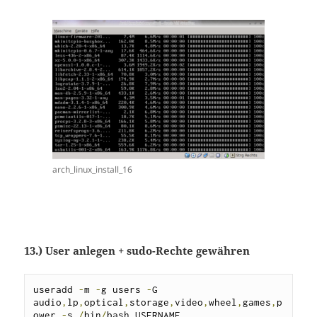
arch_linux_install_16
13.) User anlegen + sudo-Rechte gewähren
useradd 
-
m 
-
g users 
-
G 
audio
,
lp
,
optical
,
storage
,
video
,
wheel
,
games
,
p
ower 
-
s 
/
bin
/
bash USERNAME