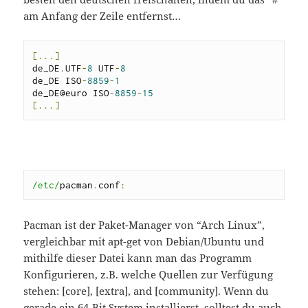
am Anfang der Zeile entfernst…
[...]
de_DE
.
UTF
-
8
 UTF
-
8
de_DE ISO
-
8859
-
1
de_DE@euro ISO
-
8859
-
15
[...]
/etc/
pacman
.
conf
:
Pacman ist der Paket-Manager von “Arch Linux”,
vergleichbar mit apt-get von Debian/Ubuntu und
mithilfe dieser Datei kann man das Programm
Konfigurieren, z.B. welche Quellen zur Verfügung
stehen: [core], [extra], and [community]. Wenn du
gerade ein 64-Bit System installierst, solltest du auch