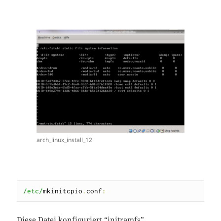
arch_linux_install_12
/etc/
mkinitcpio
.
conf
:
Diese Datei konfiguriert “initramfs”