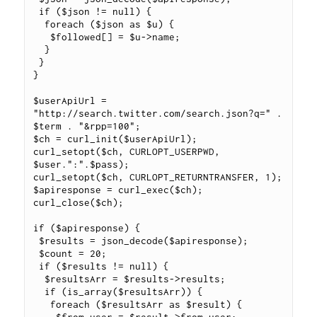
 if ($json != null) {

  foreach ($json as $u) {

   $followed[] = $u->name;

  }

 }

}

$userApiUrl = 
"http://search.twitter.com/search.json?q=" . 
$term . "&rpp=100";

$ch = curl_init($userApiUrl);

curl_setopt($ch, CURLOPT_USERPWD, 
$user.":".$pass);

curl_setopt($ch, CURLOPT_RETURNTRANSFER, 1);

$apiresponse = curl_exec($ch);

curl_close($ch);

if ($apiresponse) {

 $results = json_decode($apiresponse);

 $count = 20;

 if ($results != null) {

  $resultsArr = $results->results;

  if (is_array($resultsArr)) {

   foreach ($resultsArr as $result) {

    $from_user = $result->from_user;
