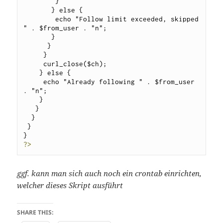
        }

       } else {

        echo "Follow limit exceeded, skipped 
" . $from_user . "n";

       }

      }

     }

     curl_close($ch);

    } else {

     echo "Already following " . $from_user 
. "n";

    }

   }

  }

 }

?>
ggf. kann man sich auch noch ein crontab einrichten,
welcher dieses Skript ausführt
SHARE THIS: