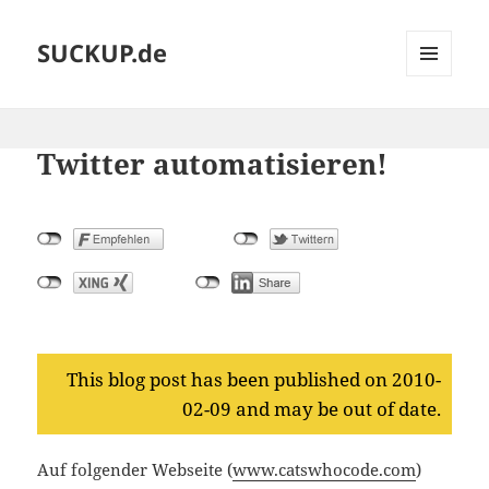
SUCKUP.de
MENU
AND
WIDGETS
Twitter automatisieren!
This blog post has been published on 2010-
02-09 and may be out of date.
Auf folgender Webseite (
www.catswhocode.com
)