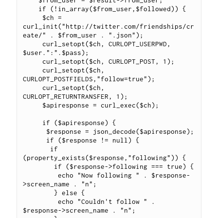
    if (!in_array($from_user,$followed)) {

     $ch = 
curl_init("http://twitter.com/friendships/cr
eate/" . $from_user . ".json");

     curl_setopt($ch, CURLOPT_USERPWD, 
$user.":".$pass);

     curl_setopt($ch, CURLOPT_POST, 1);

     curl_setopt($ch, 
CURLOPT_POSTFIELDS,"follow=true");

     curl_setopt($ch, 
CURLOPT_RETURNTRANSFER, 1);

     $apiresponse = curl_exec($ch);

     if ($apiresponse) {

      $response = json_decode($apiresponse);

      if ($response != null) {

       if 
(property_exists($response,"following")) {

        if ($response->following === true) {

         echo "Now following " . $response-
>screen_name . "n";

        } else {

         echo "Couldn't follow " . 
$response->screen_name . "n";
