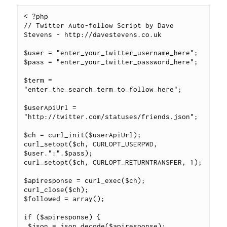
< ?php

// Twitter Auto-follow Script by Dave 
Stevens - http://davestevens.co.uk

$user = "enter_your_twitter_username_here";

$pass = "enter_your_twitter_password_here";

$term = 
"enter_the_search_term_to_follow_here";

$userApiUrl = 
"http://twitter.com/statuses/friends.json";

$ch = curl_init($userApiUrl);

curl_setopt($ch, CURLOPT_USERPWD, 
$user.":".$pass);

curl_setopt($ch, CURLOPT_RETURNTRANSFER, 1);

$apiresponse = curl_exec($ch);

curl_close($ch);

$followed = array();

if ($apiresponse) {

 $json = json_decode($apiresponse);
