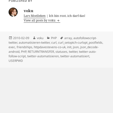
PUBLISHED BY
voku
Lars Moelleken
| Ich bin root, ich darf das!
View all posts by voku
Posted
Author
Categories
Tags
2010-02-09
voku
PHP
array
,
autofollowscript-
on
twitter
,
automatisieren-twitter
,
curl
,
curl_setoptch-curlopt_postfields
,
exec
,
friendships
,
httpdavestevens-co-uk
,
init
,
json
,
json_decode-
android
,
PHP
,
RETURNTRANSFER
,
statuses
,
twitter
,
twitter-auto-
follow-script
,
twitter-automatisieren
,
twitter-automatisiert
,
USERPWD