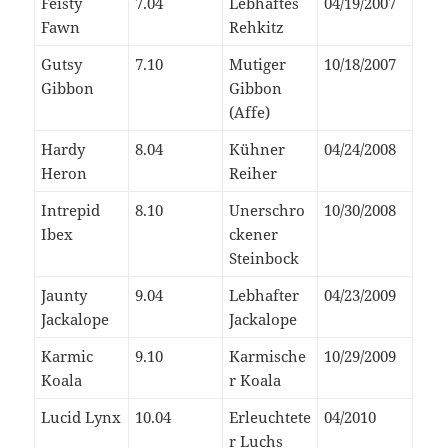
Feisty
7.04
Lebhaftes
04/19/2007
Fawn
Rehkitz
Gutsy
7.10
Mutiger
10/18/2007
Gibbon
Gibbon
(Affe)
Hardy
8.04
Kühner
04/24/2008
Heron
Reiher
Intrepid
8.10
Unerschro
10/30/2008
Ibex
ckener
Steinbock
Jaunty
9.04
Lebhafter
04/23/2009
Jackalope
Jackalope
Karmic
9.10
Karmische
10/29/2009
Koala
r Koala
Lucid Lynx
10.04
Erleuchtete
04/2010
r Luchs