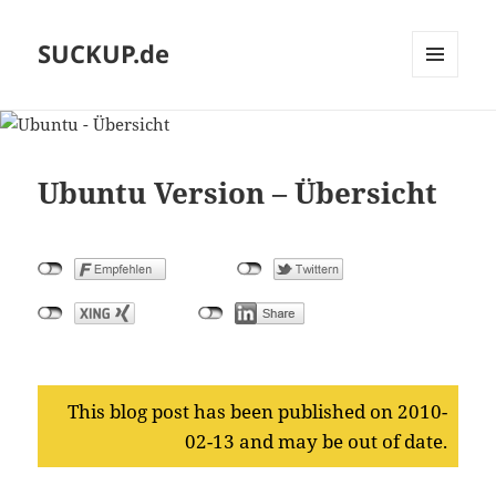
SUCKUP.de
MENU
AND
WIDGETS
Ubuntu Version – Übersicht
This blog post has been published on 2010-
02-13 and may be out of date.