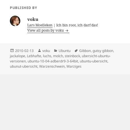
PUBLISHED BY
voku
Lars Moelleken
| Ich bin root, ich darf das!
View all posts by voku
Posted
Author
Categories
Tags
2010-02-13
voku
Ubuntu
Gibbon
,
gutsy gibbon
,
on
jackalope
,
Lebhafte
,
luchs
,
molch
,
steinbock
,
ubersicht-ubuntu-
versionen
,
ubuntu-10-04-adberdr9-3-64bit
,
ubuntu-ubersicht
,
ubunut-ubersicht
,
Warzenschwein
,
Warziges