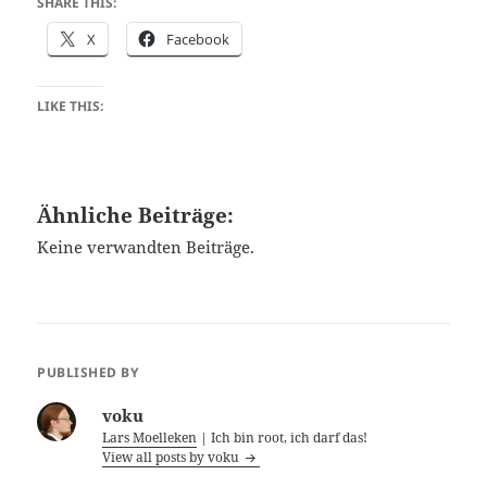
SHARE THIS:
X
Facebook
LIKE THIS:
Ähnliche Beiträge:
Keine verwandten Beiträge.
PUBLISHED BY
voku
Lars Moelleken
| Ich bin root, ich darf das!
View all posts by voku