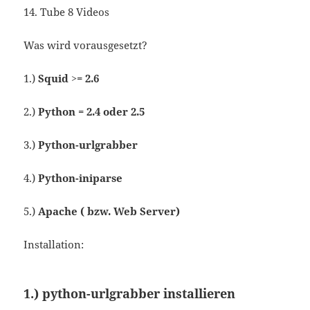
14. Tube 8 Videos
Was wird vorausgesetzt?
1.)
Squid >= 2.6
2.)
Python = 2.4 oder 2.5
3.)
Python-urlgrabber
4.)
Python-iniparse
5.)
Apache ( bzw. Web Server)
Installation:
1.) python-urlgrabber installieren