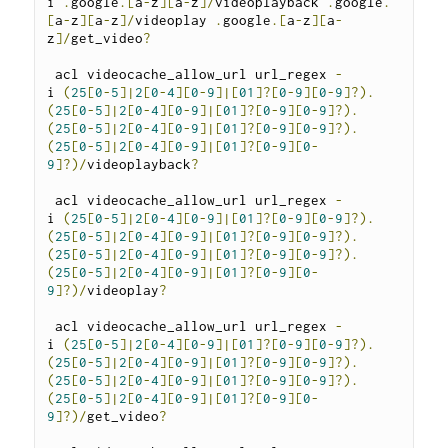
i 
.
google
.[
a
-
z
][
a
-
z
]/
videoplayback 
.
google
.
[
a
-
z
][
a
-
z
]/
videoplay 
.
google
.[
a
-
z
][
a
-
z
]/
get_video
?
 acl videocache_allow_url url_regex 
-
i 
(
25
[
0
-
5
]|
2
[
0
-
4
][
0
-
9
]|[
01
]?[
0
-
9
][
0
-
9
]?).
(
25
[
0
-
5
]|
2
[
0
-
4
][
0
-
9
]|[
01
]?[
0
-
9
][
0
-
9
]?).
(
25
[
0
-
5
]|
2
[
0
-
4
][
0
-
9
]|[
01
]?[
0
-
9
][
0
-
9
]?).
(
25
[
0
-
5
]|
2
[
0
-
4
][
0
-
9
]|[
01
]?[
0
-
9
][
0
-
9
]?)/
videoplayback
?
 acl videocache_allow_url url_regex 
-
i 
(
25
[
0
-
5
]|
2
[
0
-
4
][
0
-
9
]|[
01
]?[
0
-
9
][
0
-
9
]?).
(
25
[
0
-
5
]|
2
[
0
-
4
][
0
-
9
]|[
01
]?[
0
-
9
][
0
-
9
]?).
(
25
[
0
-
5
]|
2
[
0
-
4
][
0
-
9
]|[
01
]?[
0
-
9
][
0
-
9
]?).
(
25
[
0
-
5
]|
2
[
0
-
4
][
0
-
9
]|[
01
]?[
0
-
9
][
0
-
9
]?)/
videoplay
?
 acl videocache_allow_url url_regex 
-
i 
(
25
[
0
-
5
]|
2
[
0
-
4
][
0
-
9
]|[
01
]?[
0
-
9
][
0
-
9
]?).
(
25
[
0
-
5
]|
2
[
0
-
4
][
0
-
9
]|[
01
]?[
0
-
9
][
0
-
9
]?).
(
25
[
0
-
5
]|
2
[
0
-
4
][
0
-
9
]|[
01
]?[
0
-
9
][
0
-
9
]?).
(
25
[
0
-
5
]|
2
[
0
-
4
][
0
-
9
]|[
01
]?[
0
-
9
][
0
-
9
]?)/
get_video
?