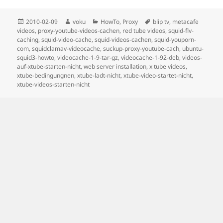
Posted
Author
Categories
Tags
2010-02-09
voku
HowTo
,
Proxy
blip tv
,
metacafe
on
videos
,
proxy-youtube-videos-cachen
,
red tube videos
,
squid-flv-
caching
,
squid-video-cache
,
squid-videos-cachen
,
squid-youporn-
com
,
squidclamav-videocache
,
suckup-proxy-youtube-cach
,
ubuntu-
squid3-howto
,
videocache-1-9-tar-gz
,
videocache-1-92-deb
,
videos-
auf-xtube-starten-nicht
,
web server installation
,
x tube videos
,
xtube-bedingungnen
,
xtube-ladt-nicht
,
xtube-video-startet-nicht
,
xtube-videos-starten-nicht