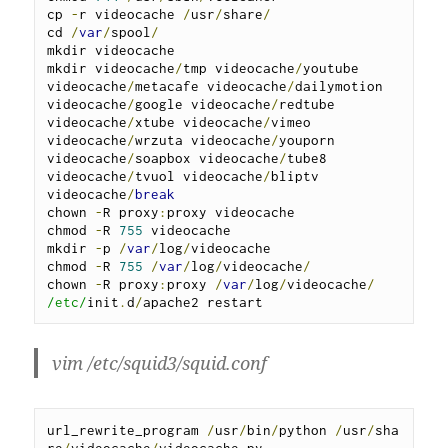
cp 
-
r videocache 
/
usr
/
share
/
cd 
/
var
/
spool
/
mkdir videocache

mkdir videocache
/
tmp videocache
/
youtube 
videocache
/
metacafe videocache
/
dailymotion 
videocache
/
google videocache
/
redtube 
videocache
/
xtube videocache
/
vimeo 
videocache
/
wrzuta videocache
/
youporn 
videocache
/
soapbox videocache
/
tube8 
videocache
/
tvuol videocache
/
bliptv 
videocache
/
break
chown 
-
R proxy
:
proxy videocache

chmod 
-
R 
755
 videocache

mkdir 
-
p 
/
var
/
log
/
videocache

chmod 
-
R 
755
/
var
/
log
/
videocache
/
chown 
-
R proxy
:
proxy 
/
var
/
log
/
videocache
/
/etc/
init
.
d
/
apache2 restart
vim /etc/squid3/squid.conf
url_rewrite_program 
/
usr
/
bin
/
python 
/
usr
/
sha