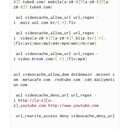
9
]?.
tube8
.
com
/
 mobile
[
a
-
z0
-
9
]?[
a
-
z0
-
9
]?[
a
-
z0
-
9
]?.
tube8
.
com
/
 acl videocache_allow_url url_regex 
-
i 
.
mais
.
uol
.
com
.
br
/(.*).
flv
 acl videocache_allow_url url_regex 
-
i 
.
video
[
a
-
z0
-
9
]?[
a
-
z0
-
9
]?.
blip
.
tv
/(.*).
(
flv
|
avi
|
mov
|
mp3
|
m4v
|
mp4
|
wmv
|
rm
|
ram
)
 acl videocache_allow_url url_regex 
-
i video
.
break
.
com
/(.*).(
flv
|
mp4
)
acl videocache_allow_dom dstdomain 
.
mccont
.
c
om 
.
metacafe
.
com 
.
redtube
.
com 
.
cdn
.
dailymoti
on
.
com
 acl videocache_deny_url url_regex 
-
i http
:
//[a-z][a-
z].youtube.com http://www.youtube.com
 url_rewrite_access deny videocache_deny_url