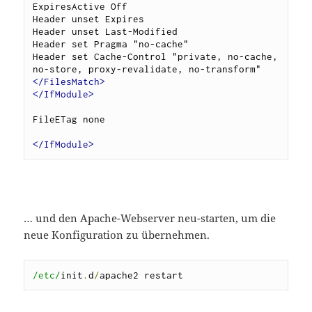
ExpiresActive Off

Header unset Expires

Header unset Last-Modified

Header set Pragma "no-cache"

Header set Cache-Control "private, no-cache, 
</FilesMatch>
</IfModule>
FileETag none

</IfModule>
… und den Apache-Webserver neu-starten, um die
neue Konfiguration zu übernehmen.
/etc/
init
.
d
/
apache2 restart