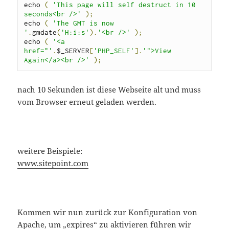
echo 
(
'This page will self destruct in 10 
seconds<br />'
);
echo 
(
'The GMT is now 
'
.
gmdate
(
'H:i:s'
).
'<br />'
);
echo 
(
'<a 
href="'
.
$_SERVER
[
'PHP_SELF'
].
'">View 
Again</a><br />'
);
nach 10 Sekunden ist diese Webseite alt und muss
vom Browser erneut geladen werden.
weitere Beispiele:
www.sitepoint.com
Kommen wir nun zurück zur Konfiguration von
Apache, um „expires“ zu aktivieren führen wir