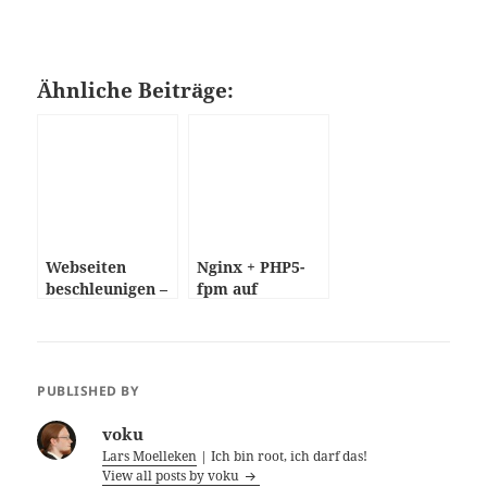
Ähnliche Beiträge:
Webseiten
Nginx + PHP5-
beschleunigen –
fpm auf
Übersicht
Debian/Ubuntu
PUBLISHED BY
voku
Lars Moelleken
| Ich bin root, ich darf das!
View all posts by voku