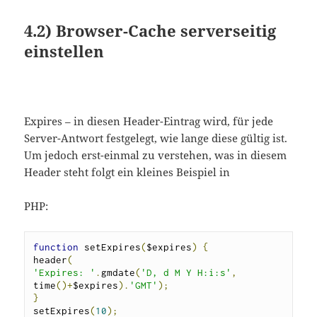
4.2)
Browser-Cache serverseitig
einstellen
Expires – in diesen Header-Eintrag wird, für jede
Server-Antwort festgelegt, wie lange diese gültig ist.
Um jedoch erst-einmal zu verstehen, was in diesem
Header steht folgt ein kleines Beispiel in
PHP:
function
 setExpires
(
$expires
)
{
header
(
'Expires: '
.
gmdate
(
'D, d M Y H:i:s'
,
time
()+
$expires
).
'GMT'
);
}
setExpires
(
10
);