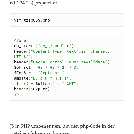
60 * 24 * 3) gespeichert.
vim gzipCSS
.
php
<?
php

ob_start 
(
"ob_gzhandler"
);
header
(
"Content-type: text/css; charset: 
UTF-8"
);
header
(
"Cache-Control: must-revalidate"
);
$offset 
=
60
*
60
*
24
*
3
;
$ExpStr 
=
"Expires: "
.
gmdate
(
"D, d M Y H:i:s"
,
time
()
+
 $offset
)
.
" GMT"
;
header
(
$ExpStr
);
?>
JS in PHP umbenennen, um den php-Code in der
Datei ausführen zu können.