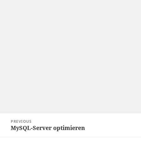
Post
PREVIOUS
navigation
MySQL-Server optimieren
Previous
post: