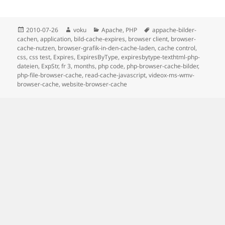
Posted
Author
Categories
Tags
2010-07-26
voku
Apache
,
PHP
appache-bilder-
on
cachen
,
application
,
bild-cache-expires
,
browser client
,
browser-
cache-nutzen
,
browser-grafik-in-den-cache-laden
,
cache control
,
css
,
css test
,
Expires
,
ExpiresByType
,
expiresbytype-texthtml-php-
dateien
,
ExpStr
,
fr 3
,
months
,
php code
,
php-browser-cache-bilder
,
php-file-browser-cache
,
read-cache-javascript
,
videox-ms-wmv-
browser-cache
,
website-browser-cache