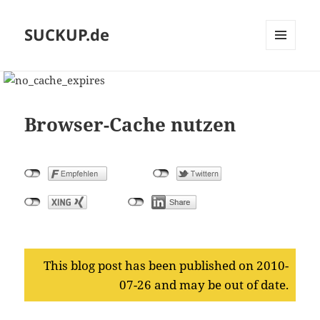
SUCKUP.de
MENU
AND
WIDGETS
Browser-Cache nutzen
This blog post has been published on 2010-
07-26 and may be out of date.