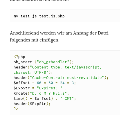
mv test
.
js test
.
js
.
php
Anschließend werden wir am Anfang der Datei
folgendes mit einfügen.
<?
php

ob_start 
(
"ob_gzhandler"
);
header
(
"Content-type: text/javascript; 
charset: UTF-8"
);
header
(
"Cache-Control: must-revalidate"
);
$offset 
=
60
*
60
*
24
*
3
;
$ExpStr 
=
"Expires: "
.
gmdate
(
"D, d M Y H:i:s"
,
time
()
+
 $offset
)
.
" GMT"
;
header
(
$ExpStr
);
?>