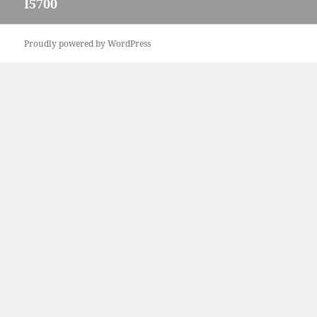
I5700
post:
Proudly powered by WordPress