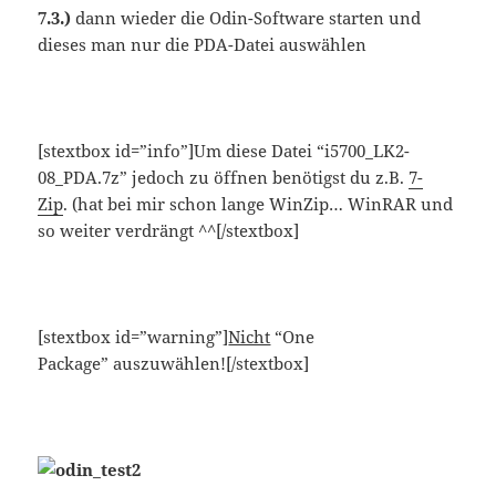
7.3.)
dann wieder die Odin-Software starten und
dieses man nur die PDA-Datei auswählen
[stextbox id=”info”]Um diese Datei “i5700_LK2-
08_PDA.7z” jedoch zu öffnen benötigst du z.B.
7-
Zip
. (hat bei mir schon lange WinZip… WinRAR und
so weiter verdrängt ^^[/stextbox]
[stextbox id=”warning”]
Nicht
“One
Package” auszuwählen![/stextbox]