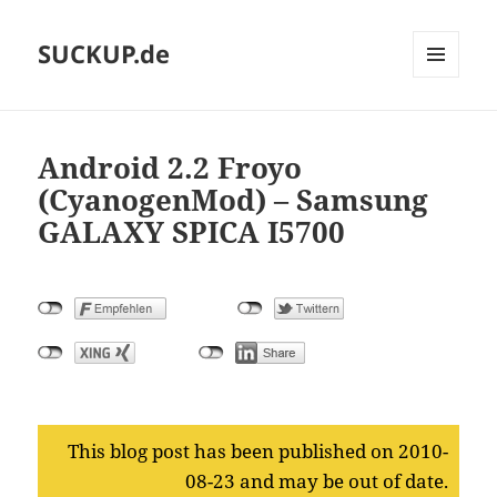
SUCKUP.de
MENU
AND
WIDGETS
Android 2.2 Froyo
(CyanogenMod) – Samsung
GALAXY SPICA I5700
This blog post has been published on 2010-
08-23 and may be out of date.