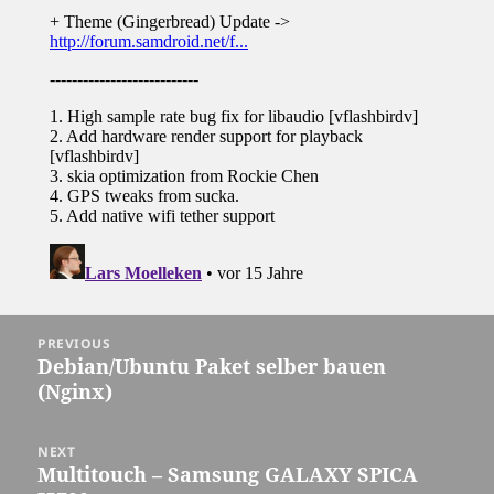
Post
PREVIOUS
navigation
Debian/Ubuntu Paket selber bauen
Previous
(Nginx)
post:
NEXT
Multitouch – Samsung GALAXY SPICA
Next