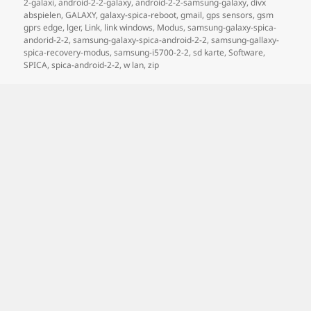
2-galaxi
,
android-2-2-galaxy
,
android-2-2-samsung-galaxy
,
divx
abspielen
,
GALAXY
,
galaxy-spica-reboot
,
gmail
,
gps sensors
,
gsm
gprs edge
,
lger
,
Link
,
link windows
,
Modus
,
samsung-galaxy-spica-
andorid-2-2
,
samsung-galaxy-spica-android-2-2
,
samsung-gallaxy-
spica-recovery-modus
,
samsung-i5700-2-2
,
sd karte
,
Software
,
SPICA
,
spica-android-2-2
,
w lan
,
zip