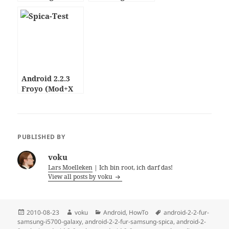
GALAXY SPICA
GALAXY SPICA
I5700
I5700
Android 2.2.3
Froyo (Mod+X
=> SpicagenMod
RC1) – Samsung
GALAXY SPICA
I5700
PUBLISHED BY
voku
Lars Moelleken
| Ich bin root, ich darf das!
View all posts by voku
Posted
Author
Categories
Tags
2010-08-23
voku
Android
,
HowTo
android-2-2-fur-
on
samsung-i5700-galaxy
,
android-2-2-fur-samsung-spica
,
android-2-