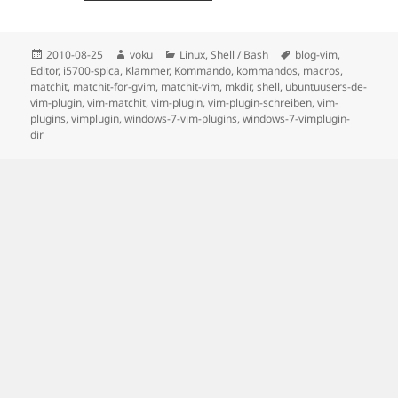
Posted
Author
Categories
Tags
2010-08-25
voku
Linux
,
Shell / Bash
blog-vim
,
on
Editor
,
i5700-spica
,
Klammer
,
Kommando
,
kommandos
,
macros
,
matchit
,
matchit-for-gvim
,
matchit-vim
,
mkdir
,
shell
,
ubuntuusers-de-
vim-plugin
,
vim-matchit
,
vim-plugin
,
vim-plugin-schreiben
,
vim-
plugins
,
vimplugin
,
windows-7-vim-plugins
,
windows-7-vimplugin-
dir