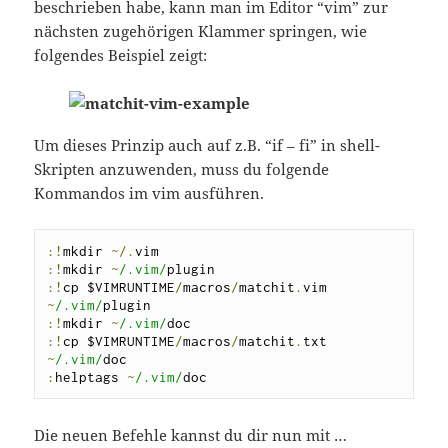
beschrieben habe, kann man im Editor “vim” zur
nächsten zugehörigen Klammer springen, wie
folgendes Beispiel zeigt:
Um dieses Prinzip auch auf z.B. “if – fi” in shell-
Skripten anzuwenden, muss du folgende
Kommandos im vim ausführen.
:!
mkdir 
~/.
:!
mkdir 
~
/.vim/
:!
cp $VIMRUNTIME
/
macros
/
matchit
.
vim 
~
/.vim/
:!
mkdir 
~
/.vim/
:!
cp $VIMRUNTIME
/
macros
/
matchit
.
txt 
~
/.vim/
:
helptags 
~
/.vim/
doc
Die neuen Befehle kannst du dir nun mit …