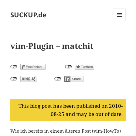
SUCKUP.de
MENU
AND
WIDGETS
vim-Plugin – matchit
This blog post has been published on 2010-
08-25 and may be out of date.
Wie ich bereits in einem älteren Post (
vim-HowTo
)