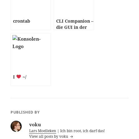
crontab
CLI Companion –
die GUI in der
Konsole
I
~/
PUBLISHED BY
voku
Lars Moelleken
| Ich bin root, ich darf das!
View all posts by voku