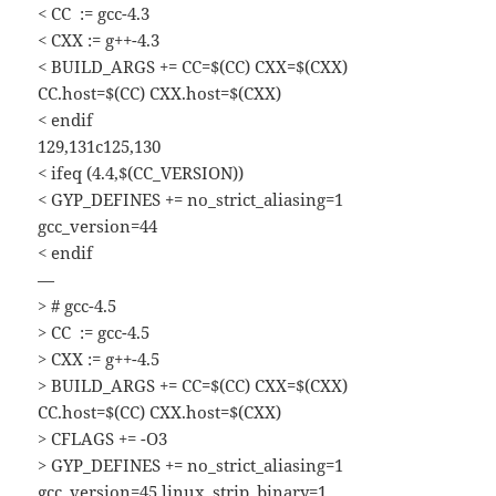
< CC := gcc-4.3
< CXX := g++-4.3
< BUILD_ARGS += CC=$(CC) CXX=$(CXX)
CC.host=$(CC) CXX.host=$(CXX)
< endif
129,131c125,130
< ifeq (4.4,$(CC_VERSION))
< GYP_DEFINES += no_strict_aliasing=1
gcc_version=44
< endif
—
> # gcc-4.5
> CC := gcc-4.5
> CXX := g++-4.5
> BUILD_ARGS += CC=$(CC) CXX=$(CXX)
CC.host=$(CC) CXX.host=$(CXX)
> CFLAGS += -O3
> GYP_DEFINES += no_strict_aliasing=1
gcc_version=45 linux_strip_binary=1