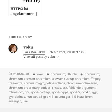
HTTP/2 ist
angekommen |
Apache 2.4.17
PUBLISHED BY
voku
Lars Moelleken
| Ich bin root, ich darf das!
View all posts by voku
Posted
Author
Categories
Tags
2010-09-20
voku
Chromium
,
Ubuntu
Chromium
,
on
chromium-browser
,
chromium-browser-suckup
,
chromium-ffmpeg-
free-extra
,
chromium-gyp_defines-cflags
,
chromium-optimieren
,
chromium-proprietary_codecs
,
chstes
,
cxx
,
fehlende-argument-
mtune-gcc
,
gcc
,
gcc-4-5-cflags
,
gcc-4-5-ppa
,
gcc-4.5
,
gcc4.5
,
gyp
,
gyp_defines
,
nun-cxx
,
o3-gcc-4-5
,
ubuntu-gcc-4-5-installieren-
anzeigen
,
use