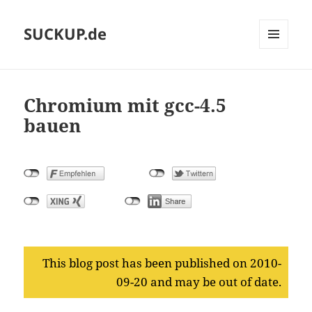
SUCKUP.de
MENU
AND
WIDGETS
Chromium mit gcc-4.5
bauen
This blog post has been published on 2010-
09-20 and may be out of date.