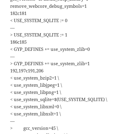
remove_webcore_debug_symbols=1
182c181
< USE_SYSTEM_SQLITE := 0
—
> USE_SYSTEM_SQLITE := 1
186c185
< GYP_DEFINES += use_system_zlib=0
—
> GYP_DEFINES += use_system_zlib=1
192,197c191,206
< use_system_bzip2=1 \
< use_system_libjpeg=1 \
< use_system_libpng=1 \
< use_system_sqlite=$(USE_SYSTEM_SQLITE) \
< use_system_libxml=0 \
< use_system_libxslt=1 \
—
> gcc_version=45 \