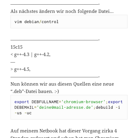
———————————————————-
Als nächstes ändern wir noch folgende Datei…
vim debian
/
control
———————————————————-
15c15
< g++-4.3 | g++-4.2,
—
> g++-4.5,
———————————————————-
Nun können wir aus diesen Quellen eine neue
“.deb”-Datei bauen. :-)
export
 DEBFULLNAME
=
'chromium-browser'
;
export
DEBEMAIL
=
'deine@mail-adresse.de'
;
debuild 
-
i 
-
us 
-
uc
Auf meinem Netbook hat dieser Vorgang zirka 4
Stunden gedauert und schon hat man Chromium