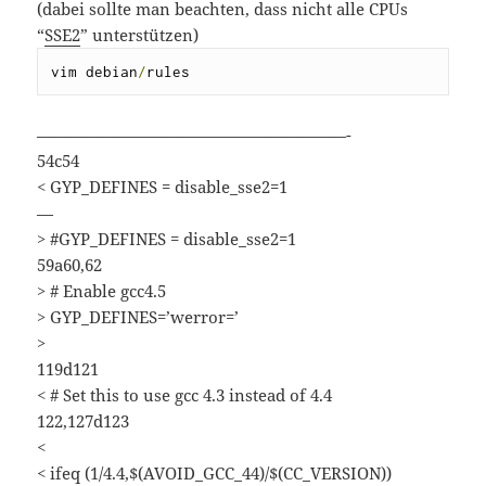
(dabei sollte man beachten, dass nicht alle CPUs
“
SSE2
” unterstützen)
vim debian
/
rules
———————————————————-
54c54
< GYP_DEFINES = disable_sse2=1
—
> #GYP_DEFINES = disable_sse2=1
59a60,62
> # Enable gcc4.5
> GYP_DEFINES=’werror=’
>
119d121
< # Set this to use gcc 4.3 instead of 4.4
122,127d123
<
< ifeq (1/4.4,$(AVOID_GCC_44)/$(CC_VERSION))