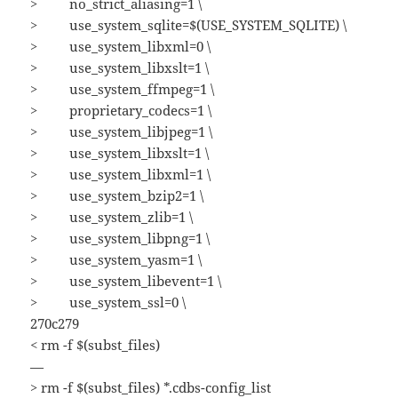
> no_strict_aliasing=1 \
> use_system_sqlite=$(USE_SYSTEM_SQLITE) \
> use_system_libxml=0 \
> use_system_libxslt=1 \
> use_system_ffmpeg=1 \
> proprietary_codecs=1 \
> use_system_libjpeg=1 \
> use_system_libxslt=1 \
> use_system_libxml=1 \
> use_system_bzip2=1 \
> use_system_zlib=1 \
> use_system_libpng=1 \
> use_system_yasm=1 \
> use_system_libevent=1 \
> use_system_ssl=0 \
270c279
< rm -f $(subst_files)
—
> rm -f $(subst_files) *.cdbs-config_list