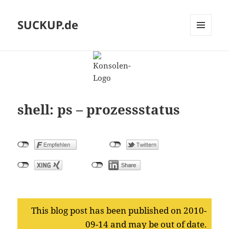
SUCKUP.de
MENU
AND
WIDGETS
shell: ps – prozessstatus
This blog post has been published on 2010-
09-14 and may be out of date.