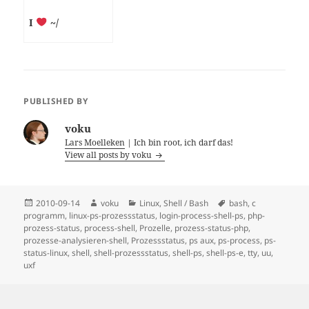
I
~/
PUBLISHED BY
voku
Lars Moelleken
| Ich bin root, ich darf das!
View all posts by voku
Posted
Author
Categories
Tags
2010-09-14
voku
Linux
,
Shell / Bash
bash
,
c
on
programm
,
linux-ps-prozessstatus
,
login-process-shell-ps
,
php-
prozess-status
,
process-shell
,
Prozelle
,
prozess-status-php
,
prozesse-analysieren-shell
,
Prozessstatus
,
ps aux
,
ps-process
,
ps-
status-linux
,
shell
,
shell-prozessstatus
,
shell-ps
,
shell-ps-e
,
tty
,
uu
,
uxf