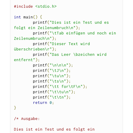
#include
<stdio.h>
int
 main
()
{
        printf
(
"Dies ist ein Test und es 
folgt ein Zeilenumbruch\n"
);
        printf
(
"\tTab einfügen und noch ein 
Zeilenumbruch\n"
);
        printf
(
"Dieser Text wird 
überschrieben\r"
);
        printf
(
"Das Leer \bzeichen wird 
entfernt"
);
        printf
(
"\n\n\n"
);
        printf
(
"\tJ\n"
);
        printf
(
"\tu\n"
);
        printf
(
"\ts\n"
);
        printf
(
"\tt for\tF\n"
);
        printf
(
"\t\tu\n"
);
        printf
(
"\t\tn"
);
return
0
;
}
/* Ausgabe:

Dies ist ein Test und es folgt ein 