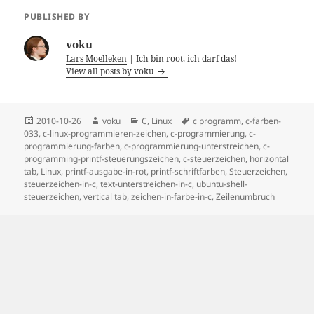
PUBLISHED BY
voku
Lars Moelleken
| Ich bin root, ich darf das!
View all posts by voku
Posted
Author
Categories
Tags
2010-10-26
voku
C
,
Linux
c programm
,
c-farben-
on
033
,
c-linux-programmieren-zeichen
,
c-programmierung
,
c-
programmierung-farben
,
c-programmierung-unterstreichen
,
c-
programming-printf-steuerungszeichen
,
c-steuerzeichen
,
horizontal
tab
,
Linux
,
printf-ausgabe-in-rot
,
printf-schriftfarben
,
Steuerzeichen
,
steuerzeichen-in-c
,
text-unterstreichen-in-c
,
ubuntu-shell-
steuerzeichen
,
vertical tab
,
zeichen-in-farbe-in-c
,
Zeilenumbruch