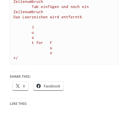
Zeilenumbruch

        Tab einfügen und noch ein 
Zeilenumbruch

Das Leerzeichen wird entfernt%

        J

        u

        s

        t for   F

                u

                n

*/
SHARE THIS:
X
Facebook
LIKE THIS: