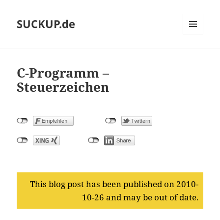
SUCKUP.de
MENU
AND
WIDGETS
C-Programm –
Steuerzeichen
This blog post has been published on 2010-
10-26 and may be out of date.