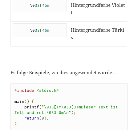
Hintergrundfarbe Violet
\0
33
[
45m
t
Hintergrundfarbe Türki
\0
33
[
46m
s
Es folge Beispiele, wo dies angewendet wurde…
#include
<stdio.h>
main
()
{
    printf
(
"\033[1m\033[31mDieser Text ist 
fett und rot.\033[0m\n"
);
return
(
0
);
}