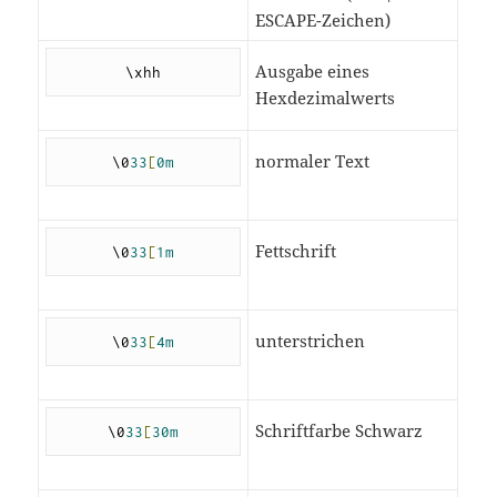
ESCAPE-Zeichen)
Ausgabe eines
\xhh
Hexdezimalwerts
normaler Text
\0
33
[
0m
Fettschrift
\0
33
[
1m
unterstrichen
\0
33
[
4m
Schriftfarbe Schwarz
\0
33
[
30m