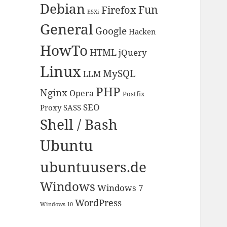
Debian
Fun
Firefox
ESXi
General
Google
Hacken
HowTo
HTML
jQuery
Linux
MySQL
LLM
PHP
Nginx
Opera
Postfix
SEO
Proxy
SASS
Shell / Bash
Ubuntu
ubuntuusers.de
Windows
Windows 7
WordPress
Windows 10