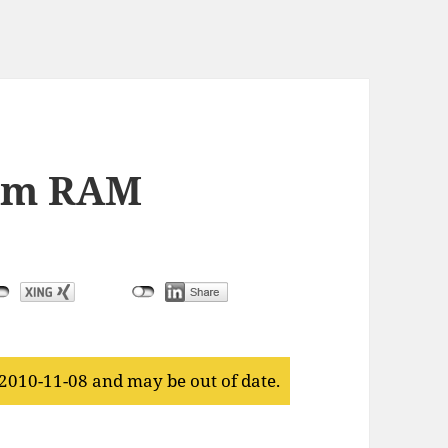
um RAM
 2010-11-08 and may be out of date.