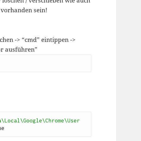
 löschen / verschieben wie auch
 vorhanden sein!
chen -> “cmd” eintippen ->
or ausführen”
\Local\Google\Chrome\User 
he