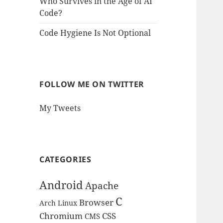
Who Survives in the Age of AI
Code?
Code Hygiene Is Not Optional
FOLLOW ME ON TWITTER
My Tweets
CATEGORIES
Android
Apache
C
Browser
Arch Linux
Chromium
CSS
CMS