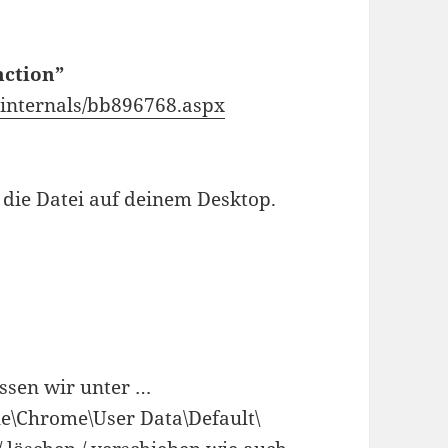
nction”
ysinternals/bb896768.aspx
 die Datei auf deinem Desktop.
ssen wir unter …
e\Chrome\User Data\Default\