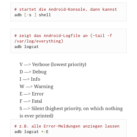
# startet die Android-Konsole, dann kannst
adb 
[-
s 
]
 shell
# zeigt das Android-Logfile an (~tail -f 
/var/log/everything)
adb logcat
V —> Verbose (lowest priority)
D —> Debug
I —> Info
W —> Warning
E —> Error
F —> Fatal
S —> Silent (highest priority, on which nothing
is ever printed)
# z.B. alle Error-Meldungen anziegen lassen
adb logcat 
*:
E