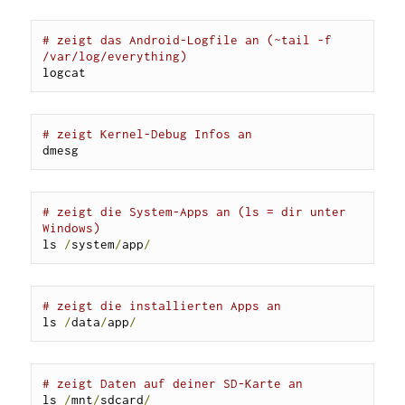
# zeigt das Android-Logfile an (~tail -f 
/var/log/everything)
logcat
# zeigt Kernel-Debug Infos an
dmesg
# zeigt die System-Apps an (ls = dir unter 
Windows)
ls 
/
system
/
app
/
# zeigt die installierten Apps an
ls 
/
data
/
app
/
# zeigt Daten auf deiner SD-Karte an
ls 
/
mnt
/
sdcard
/