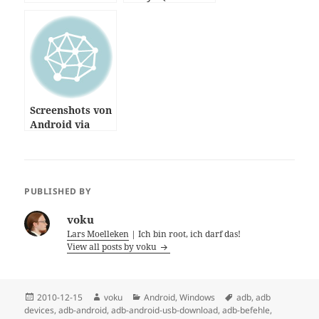
(CyanogenMod)
=> SpicagenMod
RC1) – Samsung
GALAXY SPICA
I5700
Screenshots von
Android via
shell
PUBLISHED BY
voku
Lars Moelleken
| Ich bin root, ich darf das!
View all posts by voku
Posted
Author
Categories
Tags
2010-12-15
voku
Android
,
Windows
adb
,
adb
on
devices
,
adb-android
,
adb-android-usb-download
,
adb-befehle
,