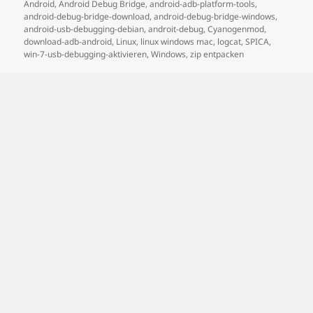
Android
,
Android Debug Bridge
,
android-adb-platform-tools
,
android-debug-bridge-download
,
android-debug-bridge-windows
,
android-usb-debugging-debian
,
androit-debug
,
Cyanogenmod
,
download-adb-android
,
Linux
,
linux windows mac
,
logcat
,
SPICA
,
win-7-usb-debugging-aktivieren
,
Windows
,
zip entpacken