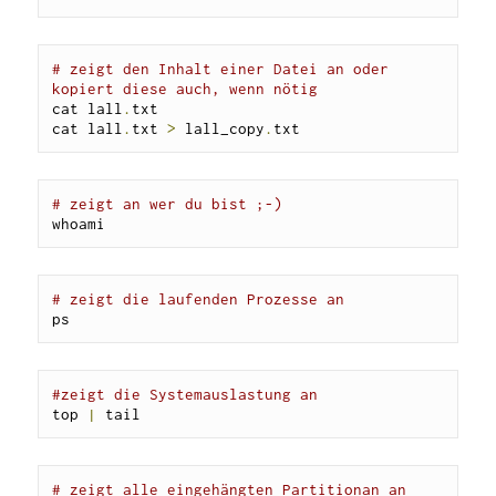
# zeigt den Inhalt einer Datei an oder 
kopiert diese auch, wenn nötig
cat lall
.
txt

cat lall
.
txt 
>
 lall_copy
.
txt
# zeigt an wer du bist ;-)
whoami
# zeigt die laufenden Prozesse an
ps 
#zeigt die Systemauslastung an
top 
|
 tail
# zeigt alle eingehängten Partitionan an