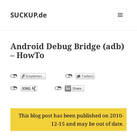
SUCKUP.de
MENU
AND
WIDGETS
Android Debug Bridge (adb)
– HowTo
This blog post has been published on 2010-
12-15 and may be out of date.