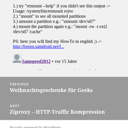
Post
PREVIOUS
navigation
Weihnachtsgeschenke für Geeks
Previous
post:
NEXT
Ziproxy – HTTP-Traffic Kompression
Next
post:
Proudly powered by WordPress