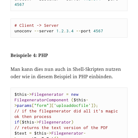
4567
# Client -> Server 
unoconv 
--
server 
1.2
.
3.4
--
port 
4567
Beispiele 4: PHP
Man kann dies nun auch in Shell-Skripten nutzen
oder wie in diesem Beispiel in PHP einbinden.
$this
->
Filegenerator
=
new
FilegeneratorComponent
(
$this
-
>
params
[
"form"
][
'uploaddocfile'
]);
// if the filegenerator did all it's magic 
ok then process
if
(
$this
->
Filegenerator
)
// returns the text version of the PDF
$text 
=
 $this
->
Filegenerator
-