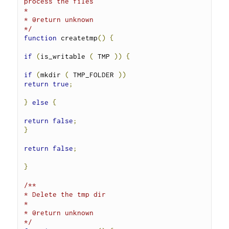
process the files

*

* @return unknown

*/
function
 createtmp
()
{
if
(
is_writable 
(
 TMP 
))
{
if
(
mkdir 
(
 TMP_FOLDER 
))
return
true
;
}
else
{
return
false
;
}
return
false
;
}
/**

* Delete the tmp dir

*

* @return unknown

*/