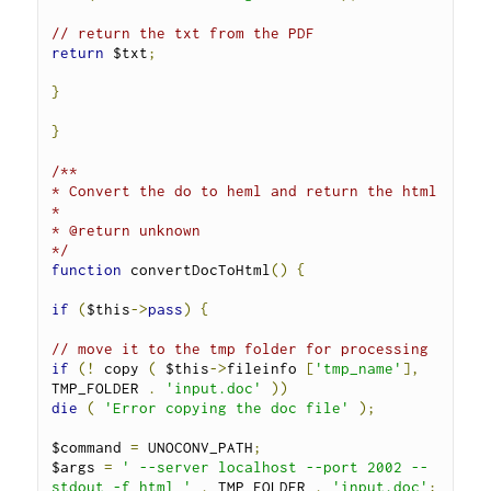
// return the txt from the PDF
return
 $txt
;
}
}
/**

* Convert the do to heml and return the html

*

* @return unknown

*/
function
 convertDocToHtml
()
{
if
(
$this
->
pass
)
{
// move it to the tmp folder for processing
if
(!
 copy 
(
 $this
->
fileinfo 
[
'tmp_name'
],
TMP_FOLDER 
.
'input.doc'
))
die
(
'Error copying the doc file'
);
$command 
=
 UNOCONV_PATH
;
$args 
=
' --server localhost --port 2002 --
stdout -f html '
.
 TMP_FOLDER 
.
'input.doc'
;