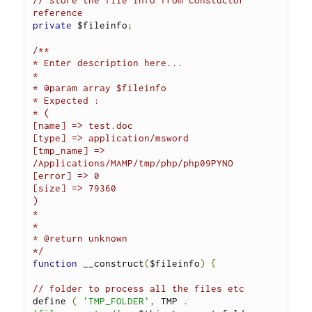
reference
private
 $fileinfo
;
/**

* Enter description here...

*

* @param array $fileinfo

* Expected :

* (

[name] => test.doc

[type] => application/msword

[tmp_name] => 
/Applications/MAMP/tmp/php/php09PYNO

[error] => 0

[size] => 79360

)

*

*

* @return unknown

*/
function
 __construct
(
$fileinfo
)
{
// folder to process all the files etc
define 
(
'TMP_FOLDER'
,
 TMP 
.