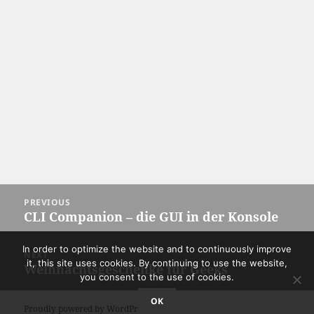
Post
PREVIOUS
navigation
CLI Companion – die GUI in der Konsole
Previous
post:
In order to optimize the website and to continuously improve
NEXT
it, this site uses cookies. By continuing to use the website,
Weihnachtsgeschenke für Geeks
Next
you consent to the use of cookies.
post:
OK
Proudly powered by WordPress