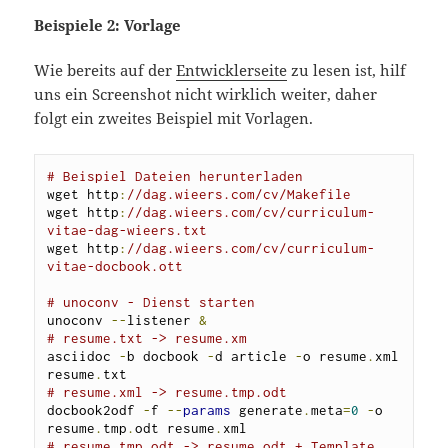
Beispiele 2: Vorlage
Wie bereits auf der
Entwicklerseite
zu lesen ist, hilf
uns ein Screenshot nicht wirklich weiter, daher
folgt ein zweites Beispiel mit Vorlagen.
# Beispiel Dateien herunterladen 
wget http
:
//dag.wieers.com/cv/Makefile
wget http
:
//dag.wieers.com/cv/curriculum-
vitae-dag-wieers.txt
wget http
:
//dag.wieers.com/cv/curriculum-
vitae-docbook.ott
# unoconv - Dienst starten
unoconv 
--
listener 
&
# resume.txt -> resume.xm
asciidoc 
-
b docbook 
-
d article 
-
o resume
.
xml 
resume
.
# resume.xml -> resume.tmp.odt
docbook2odf 
-
f 
--
params
 generate
.
meta
=
0
-
o 
resume
.
tmp
.
odt resume
.
# resume.tmp.odt -> resume.odt + Template