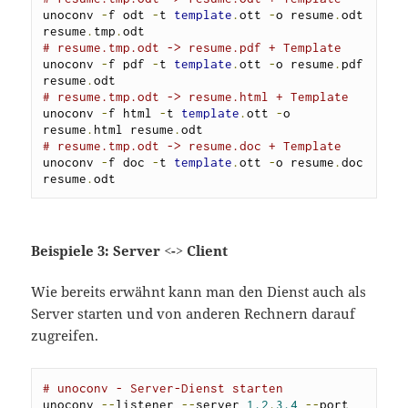
unoconv 
-
f odt 
-
t 
template
.
ott 
-
o resume
.
odt 
resume
.
tmp
.
# resume.tmp.odt -> resume.pdf + Template
unoconv 
-
f pdf 
-
t 
template
.
ott 
-
o resume
.
pdf 
resume
.
# resume.tmp.odt -> resume.html + Template
unoconv 
-
f html 
-
t 
template
.
ott 
-
o 
resume
.
html resume
.
# resume.tmp.odt -> resume.doc + Template
unoconv 
-
f doc 
-
t 
template
.
ott 
-
o resume
.
doc 
resume
.
odt
Beispiele 3: Server <-> Client
Wie bereits erwähnt kann man den Dienst auch als
Server starten und von anderen Rechnern darauf
zugreifen.
# unoconv - Server-Dienst starten
unoconv 
--
listener 
--
server 
1.2
.
3.4
--
port 