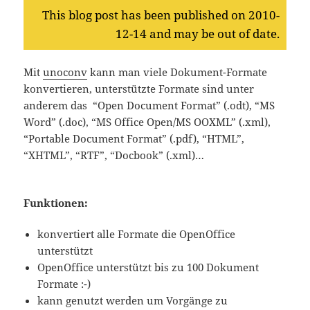
This blog post has been published on 2010-
12-14 and may be out of date.
Mit
unoconv
kann man viele Dokument-Formate
konvertieren, unterstützte Formate sind unter
anderem das “Open Document Format” (.odt), “MS
Word” (.doc), “MS Office Open/MS OOXML” (.xml),
“Portable Document Format” (.pdf), “HTML”,
“XHTML”, “RTF”, “Docbook” (.xml)…
Funktionen:
konvertiert alle Formate die OpenOffice
unterstützt
OpenOffice unterstützt bis zu 100 Dokument
Formate :-)
kann genutzt werden um Vorgänge zu