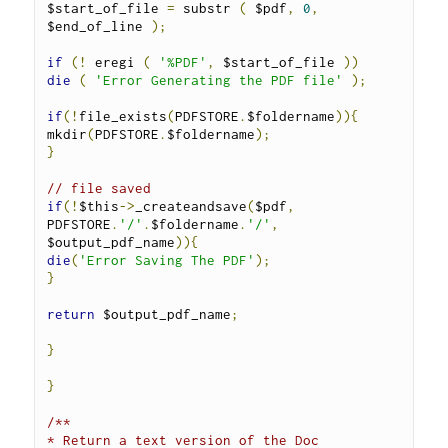
$start_of_file 
=
 substr 
(
 $pdf
,
0
,
$end_of_line 
);
if
(!
 eregi 
(
'%PDF'
,
 $start_of_file 
))
die
(
'Error Generating the PDF file'
);
if
(!
file_exists
(
PDFSTORE
.
$foldername
)){
mkdir
(
PDFSTORE
.
$foldername
);
}
// file saved
if
(!
$this
->
_createandsave
(
$pdf
,
PDFSTORE
.
'/'
.
$foldername
.
'/'
,
$output_pdf_name
)){
die
(
'Error Saving The PDF'
);
}
return
 $output_pdf_name
;
}
}
/**

* Return a text version of the Doc
