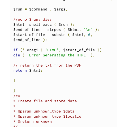
$run 
=
 $command 
.
 $args
;
//echo $run; die;
$html
=
 shell_exec 
(
 $run 
);
$end_of_line 
=
 strpos 
(
 $html
,
"\n"
);
$start_of_file 
=
 substr 
(
 $html
,
0
,
$end_of_line 
);
if
(!
 eregi 
(
'HTML'
,
 $start_of_file 
))
die
(
'Error Generating the HTML'
);
// return the txt from the PDF
return
 $html
;
}
}
/**

* Create file and store data

*

* @param unknown_type $data

* @param unknown_type $location

* @return unknown

*/