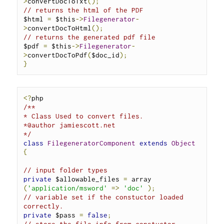
>
convertDocToTxt
();
// returns the html of the PDF
$html 
=
 $this
->
Filegenerator
-
>
convertDocToHtml
();
// returns the generated pdf file
$pdf 
=
 $this
->
Filegenerator
-
>
convertDocToPdf
(
$doc_id
);
}
<?
/**

* Class Used to convert files.

*@author jamiescott.net

*/
class
FilegeneratorComponent
extends
Object
{
// input folder types
private
 $allowable_files 
=
 array 
(
'application/msword'
=>
'doc'
);
// variable set if the constuctor loaded 
correctly.
private
 $pass 
=
false
;
// store the file info from constuctor 