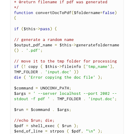
* @return filename if pdf was generated

*/
function
 convertDocToPdf
(
$foldername
=
false
)
{
if
(
$this
->
pass
)
{
// generate a random name
$output_pdf_name 
=
 $this
->
generatefoldername 
()
.
'.pdf'
;
// move it to the tmp folder for processing
if
(!
 copy 
(
 $this
->
fileinfo 
[
'tmp_name'
],
TMP_FOLDER 
.
'input.doc'
))
die
(
'Error copying the doc file'
);
$command 
=
 UNOCONV_PATH
;
$args 
=
' --server localhost --port 2002 --
stdout -f pdf '
.
 TMP_FOLDER 
.
'input.doc'
;
$run 
=
 $command 
.
 $args
;
//echo $run; die;
$pdf 
=
 shell_exec 
(
 $run 
);
$end_of_line 
=
 strpos 
(
 $pdf
,
"\n"
);