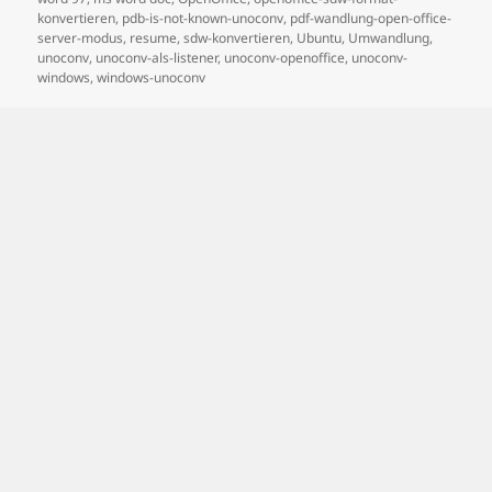
konvertieren
,
pdb-is-not-known-unoconv
,
pdf-wandlung-open-office-
server-modus
,
resume
,
sdw-konvertieren
,
Ubuntu
,
Umwandlung
,
unoconv
,
unoconv-als-listener
,
unoconv-openoffice
,
unoconv-
windows
,
windows-unoconv