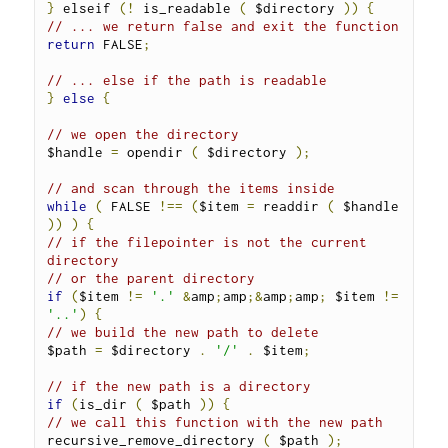
}
 elseif 
(!
 is_readable 
(
 $directory 
))
{
// ... we return false and exit the function
return
 FALSE
;
// ... else if the path is readable
}
else
{
// we open the directory
$handle 
=
 opendir 
(
 $directory 
);
// and scan through the items inside
while
(
 FALSE 
!==
(
$item 
=
 readdir 
(
 $handle 
))
)
{
// if the filepointer is not the current 
directory
// or the parent directory
if
(
$item 
!=
'.'
&
amp
;
amp
;&
amp
;
amp
;
 $item 
!=
'..'
)
{
// we build the new path to delete
$path 
=
 $directory 
.
'/'
.
 $item
;
// if the new path is a directory
if
(
is_dir 
(
 $path 
))
{
// we call this function with the new path
recursive_remove_directory 
(
 $path 
);