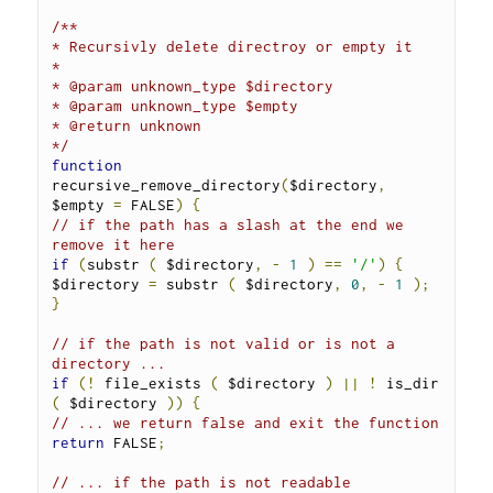
/**

* Recursivly delete directroy or empty it

*

* @param unknown_type $directory

* @param unknown_type $empty

* @return unknown

*/
function
recursive_remove_directory
(
$directory
,
$empty 
=
 FALSE
)
{
// if the path has a slash at the end we 
remove it here
if
(
substr 
(
 $directory
,
-
1
)
==
'/'
)
{
$directory 
=
 substr 
(
 $directory
,
0
,
-
1
);
}
// if the path is not valid or is not a 
directory ...
if
(!
 file_exists 
(
 $directory 
)
||
!
 is_dir 
(
 $directory 
))
{
// ... we return false and exit the function
return
 FALSE
;
// ... if the path is not readable