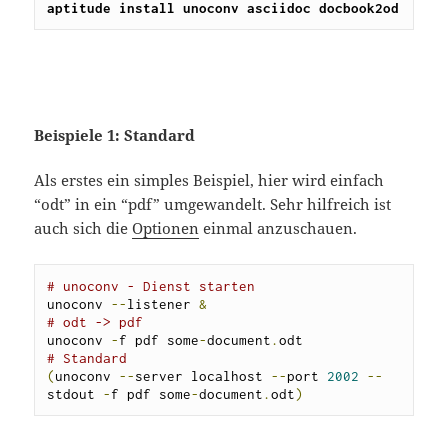
aptitude install unoconv asciidoc docbook2od
Beispiele 1: Standard
Als erstes ein simples Beispiel, hier wird einfach
“odt” in ein “pdf” umgewandelt. Sehr hilfreich ist
auch sich die
Optionen
einmal anzuschauen.
# unoconv - Dienst starten
unoconv 
--
listener 
&
# odt -> pdf 
unoconv 
-
f pdf some
-
document
.
# Standard 
(
unoconv 
--
server localhost 
--
port 
2002
--
stdout 
-
f pdf some
-
document
.
odt
)