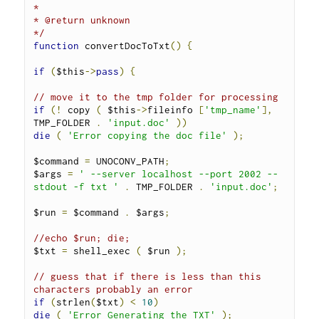
*

* @return unknown

*/
function
 convertDocToTxt
()
{
if
(
$this
->
pass
)
{
// move it to the tmp folder for processing
if
(!
 copy 
(
 $this
->
fileinfo 
[
'tmp_name'
],
TMP_FOLDER 
.
'input.doc'
))
die
(
'Error copying the doc file'
);
$command 
=
 UNOCONV_PATH
;
$args 
=
' --server localhost --port 2002 --
stdout -f txt '
.
 TMP_FOLDER 
.
'input.doc'
;
$run 
=
 $command 
.
 $args
;
//echo $run; die;
$txt 
=
 shell_exec 
(
 $run 
);
// guess that if there is less than this 
characters probably an error
if
(
strlen
(
$txt
)
<
10
)
die
(
'Error Generating the TXT'
);