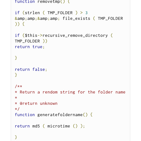
function
 removetmp
()
{
if
(
strlen 
(
 TMP_FOLDER 
)
>
3
&
amp
;
amp
;&
amp
;
amp
;
 file_exists 
(
 TMP_FOLDER 
))
{
if
(
$this
->
recursive_remove_directory 
(
TMP_FOLDER 
))
return
true
;
}
return
false
;
}
/**

* Return a rendom string for the folder name

*

* @return unknown

*/
function
 generatefoldername
()
{
return
 md5 
(
 microtime 
()
);
}