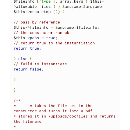
$fileinfo 
[
'type'
],
 array_keys 
(
 $this
-
>
allowable_files 
)
)
&
amp
;
amp
;&
amp
;
amp
;
$this
->
createtmp 
())
{
// bass by reference
$this
->
fileinfo 
=
&
amp
;
amp
;
$fileinfo
;
// the constuctor ran ok
$this
->
pass
=
true
;
// return true to the instantiation
return
true
;
}
else
{
// faild to instantiate
return
false
;
}
}
/**

*      * takes the file set in the 
constuctor and turns it into a pdf

* stores it in /uploads/docfiles and returns 
the filename

*
