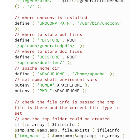
'filegenerator/'
.
 $this
->
generatefoldername 
()
.
'/'
);
// where unoconv is installed
define 
(
'UNOCONV_PATH'
,
'/usr/bin/unoconv'
);
// where to store pdf files
define 
(
'PDFSTORE'
,
 ROOT 
.
'/uploads/generatedpdfs/'
);
// where to store doc files
define 
(
'DOCSTORE'
,
 ROOT 
.
'/uploads/docfiles/'
);
// apache home dir
define 
(
'APACHEHOME'
,
'/home/apache'
);
// set some shell enviroment vars
putenv 
(
"HOME="
.
APACHEHOME 
);
putenv 
(
"PWD="
.
APACHEHOME 
);
// check the file info is passed the tmp 
file is there and the correct file type is 
set
// and the tmp folder could be created
if
(
is_array 
(
 $fileinfo 
)
&
amp
;
amp
;&
amp
;
amp
;
 file_exists 
(
 $fileinfo 
[
'tmp_name'
]
)
&
amp
;
amp
;&
amp
;
amp
;
 in_array 
(