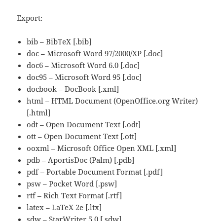
Export:
bib – BibTeX [.bib]
doc – Microsoft Word 97/2000/XP [.doc]
doc6 – Microsoft Word 6.0 [.doc]
doc95 – Microsoft Word 95 [.doc]
docbook – DocBook [.xml]
html – HTML Document (OpenOffice.org Writer)
[.html]
odt – Open Document Text [.odt]
ott – Open Document Text [.ott]
ooxml – Microsoft Office Open XML [.xml]
pdb – AportisDoc (Palm) [.pdb]
pdf – Portable Document Format [.pdf]
psw – Pocket Word [.psw]
rtf – Rich Text Format [.rtf]
latex – LaTeX 2e [.ltx]
sdw – StarWriter 5.0 [.sdw]