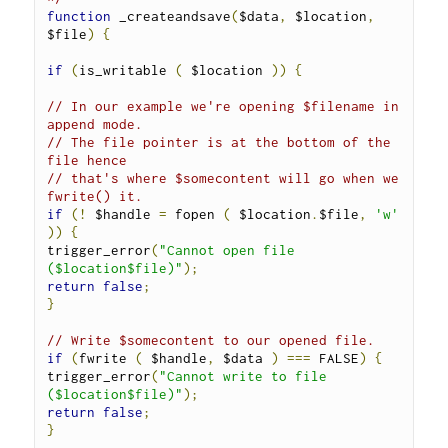
function
 _createandsave
(
$data
,
 $location
,
$file
)
{
if
(
is_writable 
(
 $location 
))
{
// In our example we're opening $filename in 
append mode.
// The file pointer is at the bottom of the 
file hence
// that's where $somecontent will go when we 
fwrite() it.
if
(!
 $handle 
=
 fopen 
(
 $location
.
$file
,
'w'
))
{
trigger_error
(
"Cannot open file 
($location$file)"
);
return
false
;
}
// Write $somecontent to our opened file.
if
(
fwrite 
(
 $handle
,
 $data 
)
===
 FALSE
)
{
trigger_error
(
"Cannot write to file 
($location$file)"
);
return
false
;
}