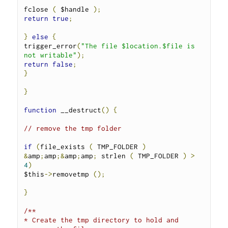
fclose 
(
 $handle 
);
return
true
;
}
else
{
trigger_error
(
"The file $location.$file is 
not writable"
);
return
false
;
}
}
function
 __destruct
()
{
// remove the tmp folder
if
(
file_exists 
(
 TMP_FOLDER 
)
&
amp
;
amp
;&
amp
;
amp
;
 strlen 
(
 TMP_FOLDER 
)
>
4
)
$this
->
removetmp 
();
}
/**

* Create the tmp directory to hold and 