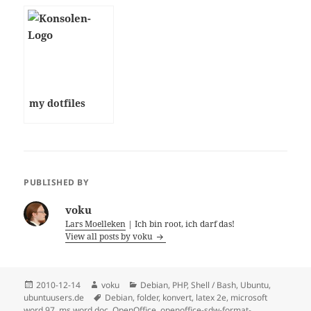
unter Debian /
Paketsuche
Ubuntu
my dotfiles
PUBLISHED BY
voku
Lars Moelleken
| Ich bin root, ich darf das!
View all posts by voku
Posted
Author
Categories
2010-12-14
voku
Debian
,
PHP
,
Shell / Bash
,
Ubuntu
,
on
Tags
ubuntuusers.de
Debian
,
folder
,
konvert
,
latex 2e
,
microsoft
word 97
,
ms word doc
,
OpenOffice
,
openoffice-sdw-format-