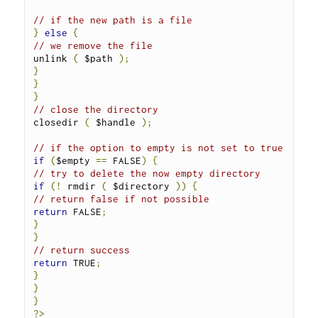
// if the new path is a file
}
else
{
// we remove the file
unlink 
(
 $path 
);
}
}
}
// close the directory
closedir 
(
 $handle 
);
// if the option to empty is not set to true
if
(
$empty 
==
 FALSE
)
{
// try to delete the now empty directory
if
(!
 rmdir 
(
 $directory 
))
{
// return false if not possible
return
 FALSE
;
}
}
// return success
return
 TRUE
;
}
}
}
?>