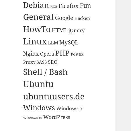
Debian
Fun
Firefox
ESXi
General
Google
Hacken
HowTo
HTML
jQuery
Linux
MySQL
LLM
PHP
Nginx
Opera
Postfix
SEO
Proxy
SASS
Shell / Bash
Ubuntu
ubuntuusers.de
Windows
Windows 7
WordPress
Windows 10