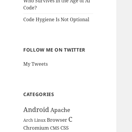
Who Survives in the Age of AI
Code?
Code Hygiene Is Not Optional
FOLLOW ME ON TWITTER
My Tweets
CATEGORIES
Android
Apache
C
Browser
Arch Linux
Chromium
CSS
CMS