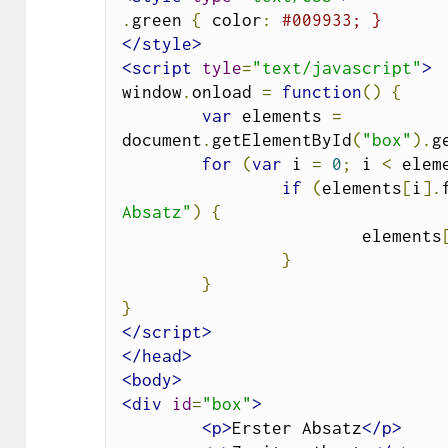
.
green 
{
 color
:
#009933; }
</style>
<script
tyle
=
"text/javascript"
>
window
.
onload 
=
function
()
{
var
 elements 
=
document
.
getElementById
(
"box"
).
g
for
(
var
 i 
=
0
;
 i 
<
 elem
if
(
elements
[
i
].
Absatz"
)
{
			elements
}
}
}
</script>
</head>
<body>
<div
id
=
"box"
>
<p>
Erster Absatz
</p>