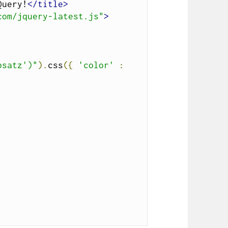
Query!
</title>
com/jquery-latest.js"
>
bsatz')"
).
css
({
'color'
: