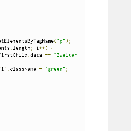
etElementsByTagName
(
"p"
);
ents
.
length
;
 i
++)
{
firstChild
.
data 
==
"Zweiter 
[
i
].
className 
=
"green"
;