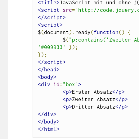
<title>
JavaScript mit und ohne j
<script
src
=
"http://code.jquery.
</script>
<script>
$
(
document
).
ready
(
function
()
{
	$
(
"p:contains('Zweiter A
'#009933'
});
});
</script>
</head>
<body>
<div
id
=
"box"
>
<p>
Erster Absatz
</p>
<p>
Zweiter Absatz
</p>
<p>
Dritter Absatz
</p>
</div>
</body>
</html>