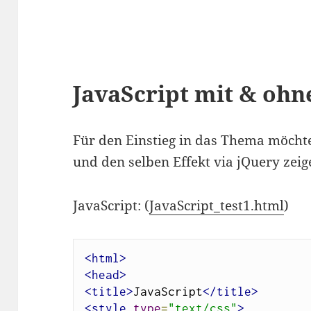
JavaScript mit & ohn
Für den Einstieg in das Thema möchte 
und den selben Effekt via jQuery zeig
JavaScript: (
JavaScript_test1.html
)
<html>
<head>
<title>
JavaScript
</title>
<style
type
=
"text/css"
>