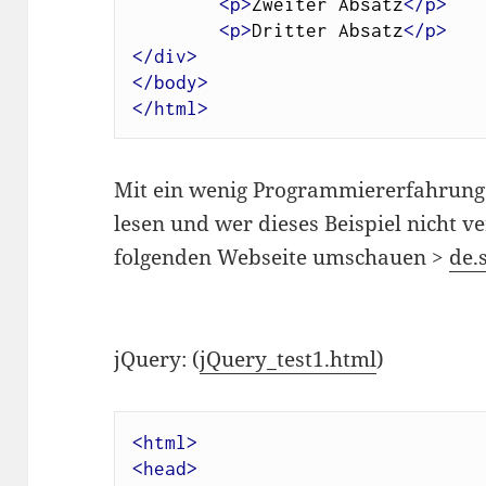
<p>
Zweiter Absatz
</p>
<p>
Dritter Absatz
</p>
</div>
</body>
</html>
Mit ein wenig Programmiererfahrung 
lesen und wer dieses Beispiel nicht ver
folgenden Webseite umschauen >
de.
jQuery: (
jQuery_test1.html
)
<html>
<head>