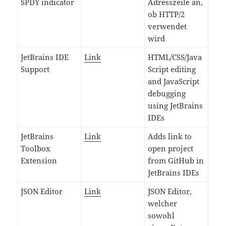
SPDY indicator
Adresszeile an,
ob HTTP/2
verwendet
wird
JetBrains IDE
Link
HTML/CSS/Java
Support
Script editing
and JavaScript
debugging
using JetBrains
IDEs
JetBrains
Link
Adds link to
Toolbox
open project
Extension
from GitHub in
JetBrains IDEs
JSON Editor
Link
JSON Editor,
welcher
sowohl