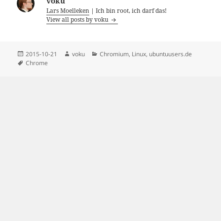
voku
Lars Moelleken
| Ich bin root, ich darf das!
View all posts by voku
Posted
Author
Categories
2015-10-21
voku
Chromium
,
Linux
,
ubuntuusers.de
on
Tags
Chrome