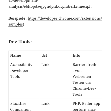
eb-development-
analysis/ebhbpdaejpgndphbdcphdiefknmeciph
Beispiele:
https://developer.chrome.com/extensions/
samples
)
Dev-Tools:
Name
Url
Info
Accessibility
Link
Barrierefreihei
Developer
t von
Tools
Webseiten
Testen via
Chrome-Dev-
Tools
Blackfire
Link
PHP: Better app
Companion
performance