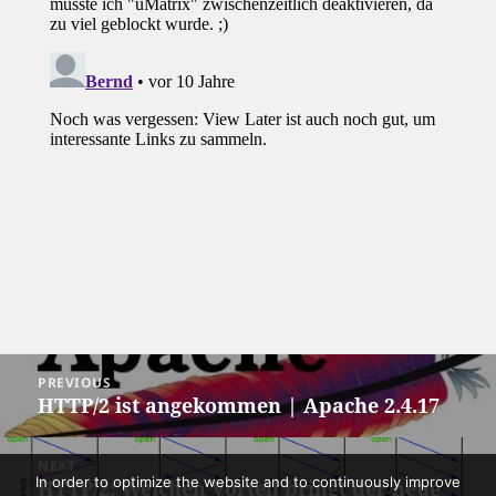
Post
PREVIOUS
navigation
HTTP/2 ist angekommen | Apache 2.4.17
Previous
post:
NEXT
In order to optimize the website and to continuously improve
HTTP/2: Welchen Vorteil bringt der neue
Next