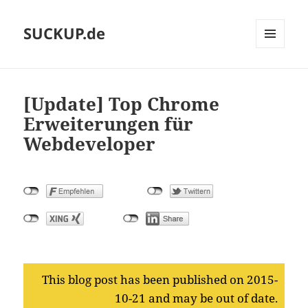
SUCKUP.de
MENU
AND
WIDGETS
[Update] Top Chrome
Erweiterungen für
Webdeveloper
This blog post has been published on 2015-
10-21 and may be out of date.