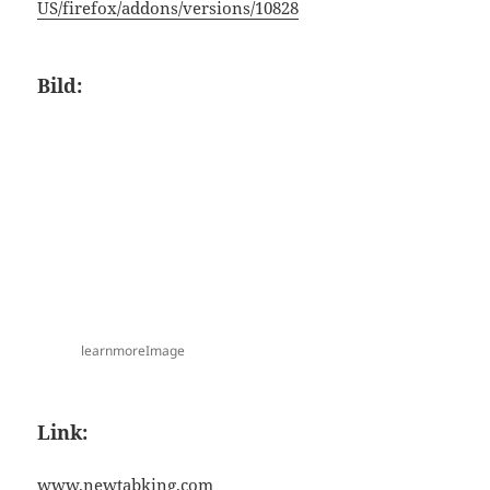
US/firefox/addons/versions/10828
Bild:
learnmoreImage
Link:
www.newtabking.com