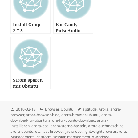
Install Gimp
Ear Candy –
2.7.3
PulseAudio
Manager
Strom sparen
mit Ubuntu
Posted
Categories
Tags
2010-02-13
Browser
,
Ubuntu
aptitude
,
Arora
,
arora-
on
browser
,
arora-browser-blog
,
arora-browser-ubuntu
,
arora-
download-fur-ubuntu
,
arora-fur-ubuntu-download
,
arora-
installieren
,
arora-ppa
,
arora-sterne-basteln
,
arora-suchmaschine
,
arora-ubuntu
,
etc
,
fast-browser
,
jackalope
,
lightweightbrowserarora
,
Management
,
Plattform
,
session management
,
x windows