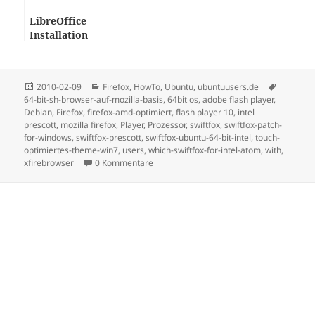
LibreOffice
Installation
unter Debian /
Ubuntu
Posted
Categories
Tags
2010-02-09
Firefox
,
HowTo
,
Ubuntu
,
ubuntuusers.de
on
64-bit-sh-browser-auf-mozilla-basis
,
64bit os
,
adobe flash player
,
Debian
,
Firefox
,
firefox-amd-optimiert
,
flash player 10
,
intel
prescott
,
mozilla firefox
,
Player
,
Prozessor
,
swiftfox
,
swiftfox-patch-
for-windows
,
swiftfox-prescott
,
swiftfox-ubuntu-64-bit-intel
,
touch-
optimiertes-theme-win7
,
users
,
which-swiftfox-for-intel-atom
,
with
,
xfirebrowser
0 Kommentare