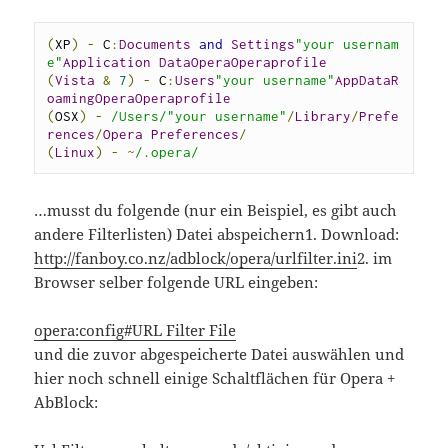
(
XP
)
-
 C
:
Documents
and
Settings
"your usernam
e"
Application
DataOperaOperaprofile
(
Vista
&
7
)
-
 C
:
Users
"your username"
AppDataR
oamingOperaOperaprofile
(
OSX
)
-
/Users/"your username"
/
Library
/
Prefe
rences
/
Opera
Preferences
/
(
Linux
)
-
~
/.opera/
…musst du folgende (nur ein Beispiel, es gibt auch
andere Filterlisten) Datei abspeichern1. Download:
http://fanboy.co.nz/adblock/opera/urlfilter.ini
2. im
Browser selber folgende URL eingeben:
opera:config#URL Filter File
und die zuvor abgespeicherte Datei auswählen und
hier noch schnell einige Schaltflächen für Opera +
AbBlock: