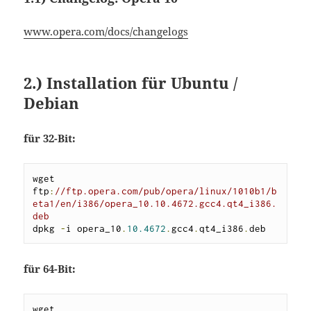
www.opera.com/docs/changelogs
2.)
Installation für Ubuntu /
Debian
für 32-Bit:
wget 
ftp
:
//ftp.opera.com/pub/opera/linux/1010b1/b
eta1/en/i386/opera_10.10.4672.gcc4.qt4_i386.
deb
dpkg 
-
i opera_10
.
10.4672
.
gcc4
.
qt4_i386
.
deb
für 64-Bit:
wget 