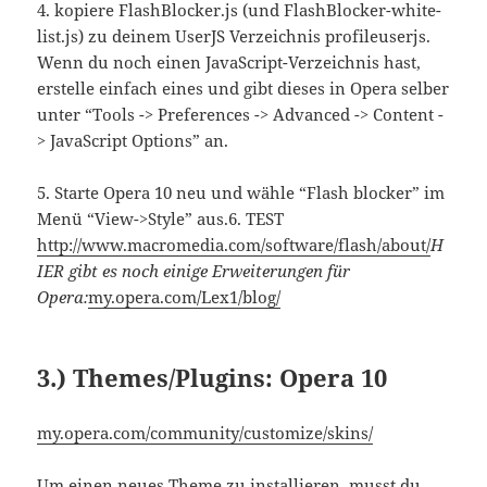
4. kopiere FlashBlocker.js (und FlashBlocker-white-
list.js) zu deinem UserJS Verzeichnis profileuserjs.
Wenn du noch einen JavaScript-Verzeichnis hast,
erstelle einfach eines und gibt dieses in Opera selber
unter “Tools -> Preferences -> Advanced -> Content -
> JavaScript Options” an.
5. Starte Opera 10 neu und wähle “Flash blocker” im
Menü “View->Style” aus.6. TEST
http://www.macromedia.com/software/flash/about/
H
IER gibt es noch einige Erweiterungen für
Opera:
my.opera.com/Lex1/blog/
3.)
Themes/
Plugins
: Opera 10
my.opera.com/community/customize/skins/
Um einen neues Theme zu installieren, musst du