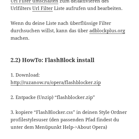
Url Filter umschalten
zum de/aktivieren des
Urlfilters
Url Filter
Liste aufrufen und bearbeiten.
Wenn du deine Liste nach überflüssige Filter
durchsuchen willst, kann das über
adblockplus.org
machen.
2.2)
HowTo: FlashBlock install
1. Download:
http://ruzanow.ru/opera/flashblocker.zip
2. Entpacke (Unzip) “flashblocker.zip”
3. kopiere “FlashBlocker.css” in deinen Style Ordner
profilestylesuser (den passenden Pfad findest du
unter dem Menüpunkt Help->About Opera)