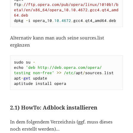
ftp
:
//ftp.opera.com/pub/opera/linux/1010b1/b
eta1/en/x86_64/opera_10.10.4672.gcc4.qt4_amd
64.deb
dpkg 
-
i opera_10
.
10.4672
.
gcc4
.
qt4_amd64
.
deb
Alternativ kann man auch seine sources.list
ergänzen
sudo su 
-
echo 
'deb http://deb.opera.com/opera/ 
testing non-free'
>>
/etc/
apt
/
sources
.
list

apt
-
get
 update

aptitude install opera
2.1)
HowTo: Adblock installieren
In dem folgendem Verzeichnis (ggf. muss dieses
noch erstellt werden)…