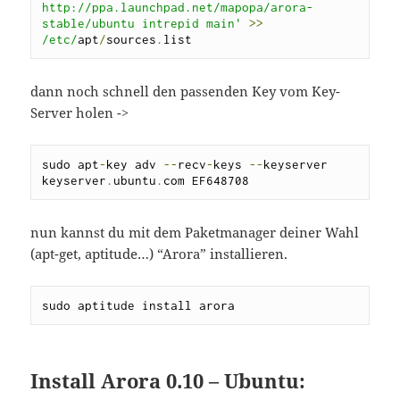
http://ppa.launchpad.net/mapopa/arora-
stable/ubuntu intrepid main'
>>
/etc/
apt
/
sources
.
list
dann noch schnell den passenden Key vom Key-
Server holen ->
sudo apt
-
key adv 
--
recv
-
keys 
--
keyserver 
keyserver
.
ubuntu
.
com EF648708
nun kannst du mit dem Paketmanager deiner Wahl
(apt-get, aptitude…) “Arora” installieren.
sudo aptitude install arora
Install Arora 0.10 – Ubuntu: