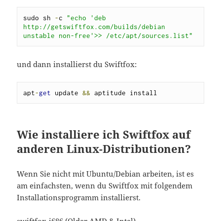
sudo sh 
-
c 
"echo 'deb 
http://getswiftfox.com/builds/debian 
unstable non-free'>> /etc/apt/sources.list"
und dann installierst du Swiftfox:
apt
-
get
 update 
&&
 aptitude install
Wie installiere ich Swiftfox auf
anderen Linux-Distributionen?
Wenn Sie nicht mit Ubuntu/Debian arbeiten, ist es
am einfachsten, wenn du Swiftfox mit folgendem
Installationsprogramm installierst.
swiftfox-i686 (Older AMD & Intel)