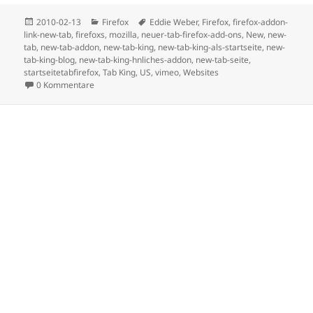
Posted
Categories
Tags
2010-02-13
Firefox
Eddie Weber
,
Firefox
,
firefox-addon-
on
link-new-tab
,
firefoxs
,
mozilla
,
neuer-tab-firefox-add-ons
,
New
,
new-
tab
,
new-tab-addon
,
new-tab-king
,
new-tab-king-als-startseite
,
new-
tab-king-blog
,
new-tab-king-hnliches-addon
,
new-tab-seite
,
startseitetabfirefox
,
Tab King
,
US
,
vimeo
,
Websites
0 Kommentare