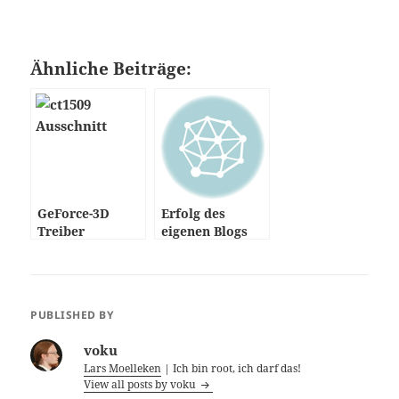
Ähnliche Beiträge:
GeForce-3D
Erfolg des
Treiber
eigenen Blogs
prüfen
PUBLISHED BY
voku
Lars Moelleken
| Ich bin root, ich darf das!
View all posts by voku