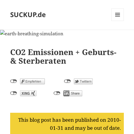
SUCKUP.de
MENU
AND
WIDGETS
CO2 Emissionen + Geburts-
& Sterberaten
This blog post has been published on 2010-
01-31 and may be out of date.