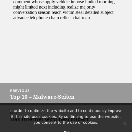
Post
PREVIOUS
navigation
Top 10 – Malware-Seiten
Previous
post:
In order to optimize the website and to continuously improve
NEXT
it, this site uses cookies. By continuing to use the website,
Das Internet wird beschildert
Next
you consent to the use of cookies.
post: