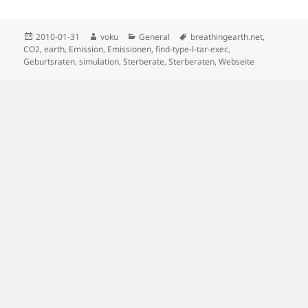
Posted
Author
Categories
Tags
2010-01-31
voku
General
breathingearth.net
,
on
CO2
,
earth
,
Emission
,
Emissionen
,
find-type-l-tar-exec
,
Geburtsraten
,
simulation
,
Sterberate
,
Sterberaten
,
Webseite