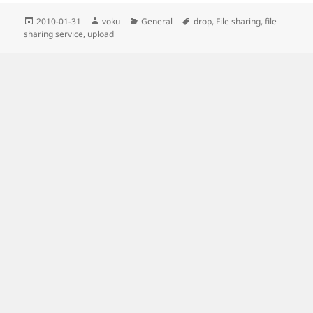
Posted
Author
Categories
Tags
2010-01-31
voku
General
drop
,
File sharing
,
file
on
sharing service
,
upload